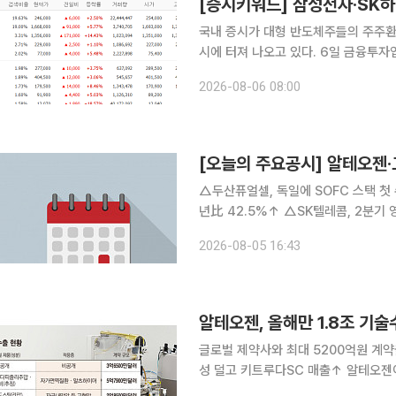
국내 증시가 대형 반도체주들의 주주환
시에 터져 나오고 있다. 6일 금융투자업계에 따르면 이날 장 시작 전 네이버페이증권 실시간 검색
상위권에는 삼성전자, SK하이닉스, 네
2026-08-06 08:00
렸다. 특히 국내 반도체 양대 산맥인 
[오늘의 주요공시] 알테오젠
△두산퓨얼셀, 독일에 SOFC 스택 첫 
년比 42.5%↑ △SK텔레콤, 2분기
영업익 253억…전년比 7%↑ △에이피
2026-08-05 16:43
산, 2분기 영업익 45억…전년比 15.
알테오젠, 올해만 1.8조 기
글로벌 제약사와 최대 5200억원 계약
성 덜고 키트루다SC 매출↑ 알테오젠이 올해 세 번째 피하주사(SC) 제형 전환 플랫폼 ‘ALT-B4’의
기술수출 계약을 체결하며 SC 제형 