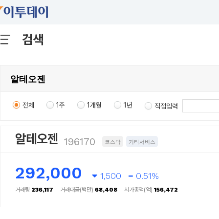
검색
전체
1주
1개월
1년
직접입력
알테오젠
196170
코스닥
기타서비스
292,000
1,500
0.51%
거래량
236,117
거래대금(백만)
68,408
시가총액(억)
156,472