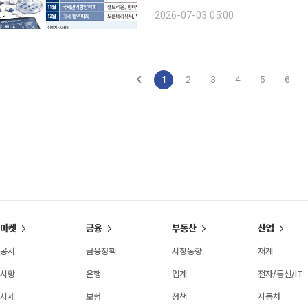
조원 규모의 기술수출과 임상 성과를 
2026-07-03 05:00
글로벌 학회에서 주요 임상데이터 발표
1
2
3
4
5
6
마켓
금융
부동산
산업
공시
금융정책
시장동향
재계
시황
은행
업계
전자/통신/IT
시세
보험
정책
자동차