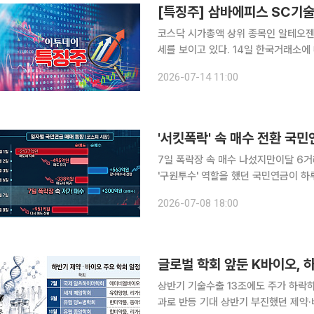
코스닥 시가총액 상위 종목인 알테오젠
세를 보이고 있다. 14일 한국거래소에 따르면 오전 10시55분 알테오젠은 전일 대비 10.43% 하락
한 28만3500원에 거래 중이다. 시
2026-07-14 11:00
4000원까지 밀리
'서킷폭락' 속 매수 전환 국민
7일 폭락장 속 매수 나섰지만이달 6거래일간 3112억 순매
'구원투수' 역할을 했던 국민연금이 하루 만에 다시 
달 1일부터 8일까지 6거래일 동안 연
2026-07-08 18:00
분류상 '연기금 등'에는 사학연금·공
글로벌 학회 앞둔 K바이오,
상반기 기술수출 13조에도 주가 하락하
과로 반등 기대 상반기 부진했던 제약·바이오가 하반기 반등을 노린다. 상반기 국내 기업들은 약 13