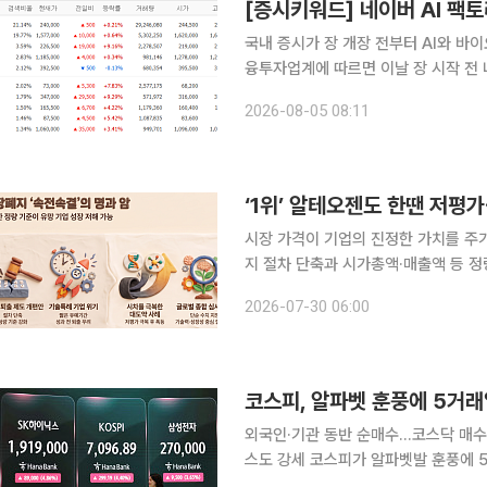
[증시키워드] 네이버 AI 
국내 증시가 장 개장 전부터 AI와 바이오
융투자업계에 따르면 이날 장 시작 전
스, 네이버, 삼성전기, 현대차 등이 잇따라 이름을 올렸다. 전날 
2026-08-05 08:11
성전자와 SK하이닉스는 장중 극심한 
시장 가격이 기업의 진정한 가치를 주
지 절차 단축과 시가총액·매출액 등 정
가운데, 단편적인 잣대만으로 옥석 구
2026-07-30 06:00
코스피, 알파벳 훈풍에 5거래
외국인·기관 동반 순매수…코스닥 매수
스도 강세 코스피가 알파벳발 훈풍에 5거래일 만에 7000선을 재탈환했다. 알파벳의 2분기 실적이
시장 기대치를 웃돈 데다 구글 클라우드