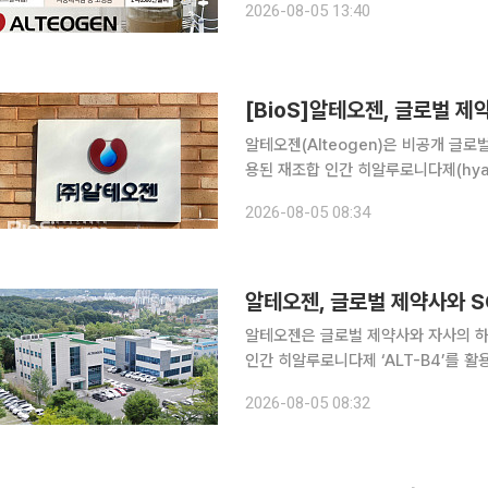
2026-08-05 13:40
도 유리한 결과가 이어진 데다 ALT-
[BioS]알테오젠, 글로벌 제약
알테오젠(Alteogen)은 비공개 글로
용된 재조합 인간 히알루로니다제(hyal
(SC) 제형 개발 및 상업화를 위한 독
2026-08-05 08:34
계약에 따라 알테오젠의 파트너사는 AL
알테오젠, 글로벌 제약사와 S
알테오젠은 글로벌 제약사와 자사의 하이
인간 히알루로니다제 ‘ALT-B4’를 
독점적 라이선스 계약을 체결했다고 5일 밝혔다. 이번 계약에 따라 알테오젠
2026-08-05 08:32
B4를 적용한 자사 제품의 피하주사 제