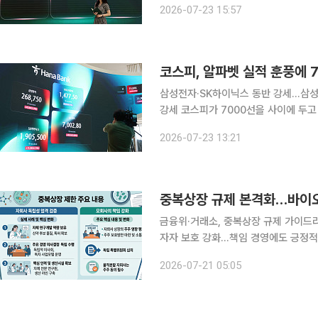
2026-07-23 15:57
가 되살아났다. 코스닥도 5% 넘게 급
코스피, 알파벳 실적 훈풍에 
삼성전자·SK하이닉스 동반 강세…삼
강세 코스피가 7000선을 사이에 두고 등락하고 있다. 알파벳의 2분기 실적이 시장 기대치를 웃돈
데다 클라우드 매출 성장세가 확인되면
2026-07-23 13:21
금융위·거래소, 중복상장 규제 가이드
자자 보호 강화…책임 경영에도 긍정적 영향 정부가 중복상장을 원칙적으로 제한하는
하면서 제약·바이오 업계의 기업공개(I
2026-07-21 05:05
모회사 일반주주 보호뿐 아니라 영업·