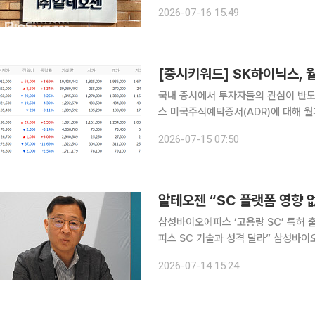
2025년 12월 임시주주총회에서 코
2026-07-16 15:49
은 바 있다. 그러나 자본시장 환경 변
국내 증시에서 투자자들의 관심이 반도체
스 미국주식예탁증서(ADR)에 대해 월
내 본주도 극심한 변동성 끝에 상승 
2026-07-15 07:50
알테오젠 “SC 플랫폼 영향
삼성바이오에피스 ‘고용량 SC’ 특허 
피스 SC 기술과 성격 달라” 삼성바이오에피스가 피하주사(SC) 제형 관련 기술특허를 출원하면서
알테오젠의 SC 플랫폼 사업에 영향을 
2026-07-14 15:24
오젠은 자사의 플랫폼과 삼성바이오에