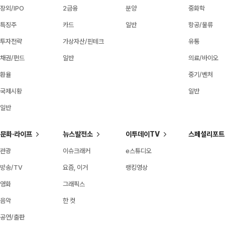
장외/IPO
2금융
분양
중화학
특징주
카드
일반
항공/물류
투자전략
가상자산/핀테크
유통
채권/펀드
일반
의료/바이오
환율
중기/벤처
국제시황
일반
일반
문화·라이프
뉴스발전소
이투데이TV
스페셜리포트
관광
이슈크래커
e스튜디오
방송/TV
요즘, 이거
랭킹영상
영화
그래픽스
음악
한 컷
공연/출판