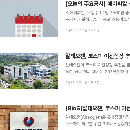
[오늘의 주요공시] 에이피알
△에이피알, 보통주 1주당 2500원 중간배당 결정..935억
분기배당 결정...73억 규모 △동아쏘시오홀딩스, 보통주 1주당 700원 분기배당 결정...47억 규모
△신세계푸드, 보통주 83만주 자기주식 소각 결정...3
2026-07-16 17:15
50원 중간배당 결정...14억 규모
알테오젠, 코스피 이전상장 
알테오젠이 코스피 이전상장 추진을 
16일 공시했다. 회사는 2025년 12월 임시주주총회에서 코스닥시장 조건부 상장폐지 및 유가증권
시장 이전상장을 승인받은 바 있다. 
2026-07-16 15:57
중인 코스닥시장 활성화 정책 및 회사
[BioS]알테오젠, 코스피 이
알테오젠(Alteogen)은 유가증권시장
주주가치 제고를 위한 30% 무상증자를 실시