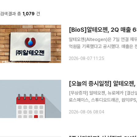
검색결과 총
1,079
건
[BioS]알테오젠, 2Q 매출 
알테오젠(Alteogen)은 7일 연결 
억원을 기록했다고 공시했다. 매출은 전
반기 누적 매출은 105억원, 영업이익은
2026-08-07 11:25
이다. 이번 실적에는 올해 1분기 중 체
[오늘의 증시일정] 알테오젠,
[무상증자] 알테오젠, 뉴로메카 [결산실적공시 예정] 쇼박스, BGF, LG헬로비전, LIG디펜스앤에어
로스페이스, 스튜디오드래곤, 원익IPS,
피에프, 휴젤, 레드캡투어, CJENM, CJ프레시웨이 [주주총회] 샤페론,
2026-08-06 08:04
씨엠, 페스카로, 디알텍