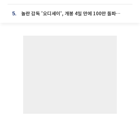
놀란 감독 '오디세이', 개봉 4일 만에 100만 돌파⋯'왕사남' 보다 빠르다
5.