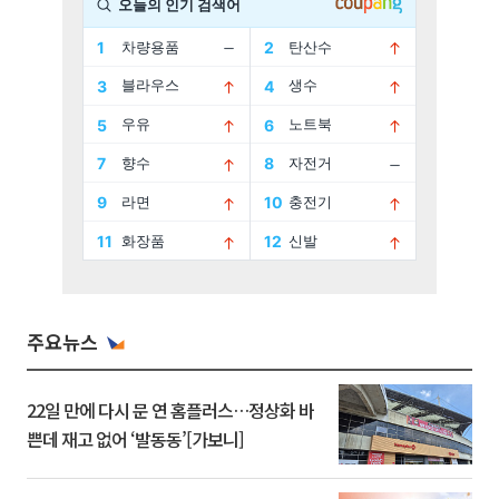
주요뉴스
22일 만에 다시 문 연 홈플러스…정상화 바
쁜데 재고 없어 ‘발동동’[가보니]