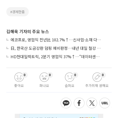
#경제한줌
김해욱 기자의 주요 뉴스
에코프로, 영업익 전년比 102.7%↑…신사업·소재 다각화 박차
日, 한국산 도금강판 덤핑 예비판정…내년 대일 철강 수출 ‘빨간불’
HD현대일렉트릭, 2분기 영업익 37%↑…“데이터센터 사업, 새로운 성장 축”
0
0
0
0
좋아요
화나요
슬퍼요
추가취재 원해요