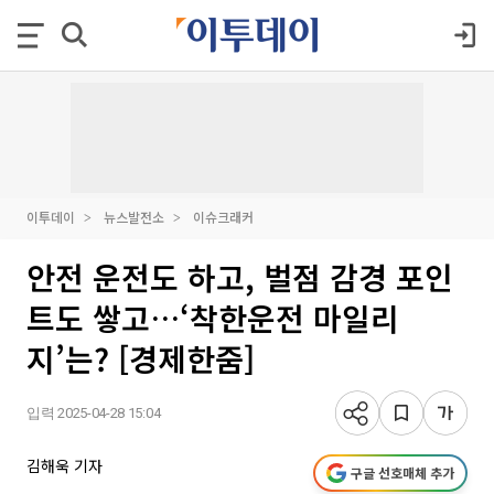
이투데이
뉴스발전소
이슈크래커
안전 운전도 하고, 벌점 감경 포인
트도 쌓고…‘착한운전 마일리
지’는? [경제한줌]
입력 2025-04-28 15:04
김해욱 기자
구글 선호매체 추가