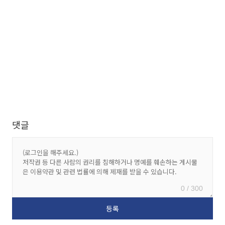
댓글
0 / 300