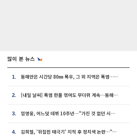
많이 본 뉴스
동해안은 시간당 80㎜ 폭우, 그 외 지역은 폭염…‘극과 극 날씨’
1.
[내일 날씨] 폭염 한풀 꺾여도 무더위 계속⋯동해안 이틀 연속 비
2.
임영웅, 어느덧 데뷔 10주년⋯"가진 것 없던 시절, 내 앞엔 20명의 팬뿐"
3.
김희철, '뒤집힌 태극기' 지적 후 정치색 논란…"좌우 떠나 우리나라 국기"
4.