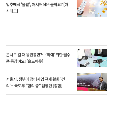
입추매직 '불발', 처서매직은 올까요? [해
시태그]
콘서트 갈 때 응원봉만?⋯'최애' 위한 필수
품 등장이오! [솔드아웃]
서울시, 정부에 정비사업 규제 완화 '건
의'⋯국토부 "협의 중" 입장만 [종합]