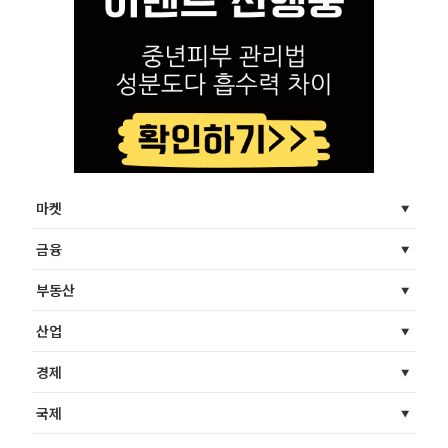
마켓
금융
부동산
산업
경제
국제