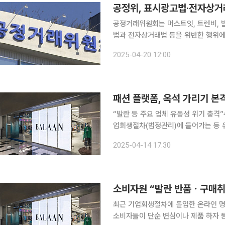
공정거래위원회는 머스트잇, 트렌비, 
법과 전자상거래법 등을 위반한 행위에 
혔다. 머스트잇은 자신이 운영하는 사이버몰에서 다른 통신판매업자의 상품 판매를 중개하거나 직
2025-04-20 12:00
접 상품을 판매했다. 2021년 1월부터
패션 플랫폼, 옥석 가리기 본
“발란 등 주요 업체 유동성 위기 충격”수익성 개선
업회생절차(법정관리)에 들어가는 등 
되는 모양새다. 14일 금융감독원에 따르면 지난해 말 기준 패션 플랫폼 ‘브랜디’와 명품 플랫폼 ‘리
2025-04-14 17:30
본즈’가 완전자본잠식 상태에 진입했다
소비자원 “발란 반품ㆍ구매취
최근 기업회생절차에 돌입한 온라인 명
소비자들이 단순 변심이나 제품 하자 