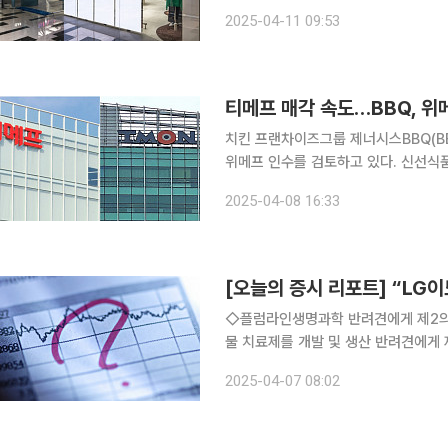
그 피해가 고스란히 플랫폼을 이용한 구
2025-04-11 09:53
한국소비자원은 "이달 4일 발란의 기
티메프 매각 속도…BBQ, 위
치킨 프랜차이즈그룹 제너시스BBQ(B
위메프 인수를 검토하고 있다. 신선식
관리에 들어간 티메프(티몬·위메프) 매각 작업이 속
2025-04-08 16:33
BBQ는 지난주 위메프에 인수의향서를
[오늘의 증시 리포트] “LG이
◇플럼라인생명과학 반려견에게 제2의 
물 치료제를 개발 및 생산 반려견에게 제2의 청춘
주가는 반등 모색 국내 대표 라이브 
2025-04-07 08:02