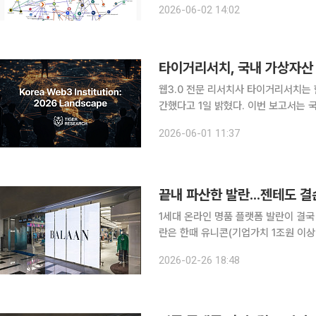
2026-06-02 14:02
기관들의 암호화폐 시장 진출 총정리」
웹3.0 전문 리서치사 타이거리서치는
간했다고 1일 밝혔다. 이번 보고서는 국내 150개 기관과 196건의 협력 관계를 추적해 분석했다. 타
이거리서치는 기관 간 관계도를 분석한
2026-06-01 11:37
시
끝내 파산한 발란...젠테도 결
1세대 온라인 명품 플랫폼 발란이 결국
란은 한때 유니콘(기업가치 1조원 이상
고 끝내 역사 속으로 사라지게 됐다. 
2026-02-26 18:48
의 재편이 예상된다. 2