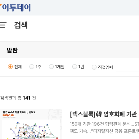
검색
전체
1주
1개월
1년
직접입력
검색결과 총
141
건
[넥스블록]韓 암호화폐 기관 
150개 기관·196건 협력관계 분석…
쟁도 가속…“디지털자산 금융 프론트엔
보보다 금융기관·대기업 파트너십 중요해져 타이거리서치는 지난달 28일 발간한 「20