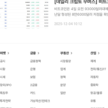
비트코인은 4일 오전 93000달러대에
난달 형성된 8만6000달러 저점을 
(25·60·100·120일선) 아래에서
2025-12-04 10:12
완만하게 늘고 있지만 반등 강도는 제
마켓
금융
부동산
산업
공시
금융정책
시장동향
재계
시황
은행
업계
전자/통신/IT
시세
보험
정책
자동차
장외/IPO
2금융
분양
중화학
특징주
카드
일반
항공/물류
투자전략
가상자산/핀테크
유통