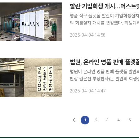
발란 기업회생 개시…머스트잇
명품 직구 플랫폼 발란이 기업회생절차(법정관리)에 들어간다
의 회생절차 개시를 결정했다. 회생계획
생 인가 여부를 결정한다. 법원은 발란이 플랫폼 사업 초기 성장에 필요한 마케팅 비용과 고정비 지
2025-04-04 14:58
출로 영업적자가 누적됐고, 티메프(티몬
법원, 온라인 명품 판매 플랫폼
법원이 온라인 명품 판매 플랫폼 발란의 회생절차를 개
판장 김윤선 부장판사)는 발란의 회생
밝혔다. 재판부는 “채무자가 전자상거래 플랫폼 사업의 초기 성장에 필요한 마케팅 비용 및 고정비
2025-04-04 14:47
지출로 영업적자가 누적됐다”며 “티몬
1
2
3
4
5