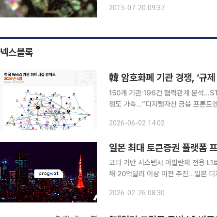
징그럽다며 눈살을 찌푸리는 절지동물 
2015-07-20 09:37
고 가느다란 줄기를 따라 양편에 어긋
넥스블록
韓 암호화폐 기관 경쟁, ‘규제
150개 기관·196건 협력관계 분석…
쟁도 가속…“디지털자산 금융 프론트엔
보보다 금융기관·대기업 파트너십 중요해져 타이거리서치는 지난달 28일 발간한 「20
2026-06-02 14:02
기관들의 암호화폐 시장 진출 총정리」
일본 최대 토큰증권 플랫폼 
코다 기반 시스템서 아발란체 전용 L1
채 20억달러 이상 이전 추진…일본 
인프라 확장 신호탄…일본 자본시장 온체인화 가속 일본 최대 토큰증권
2026-02-26 08:30
(Progmat)이 20억달러(약 2조 80