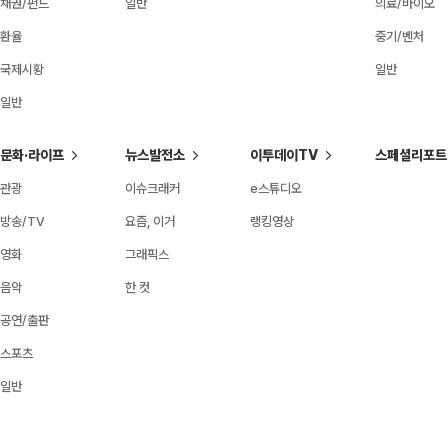
채권/펀드
일반
의료/바이오
환율
중기/벤처
국제시황
일반
일반
문화·라이프
뉴스발전소
이투데이TV
스페셜리포트
관광
이슈크래커
e스튜디오
방송/TV
요즘, 이거
랭킹영상
영화
그래픽스
음악
한 컷
공연/출판
스포츠
일반