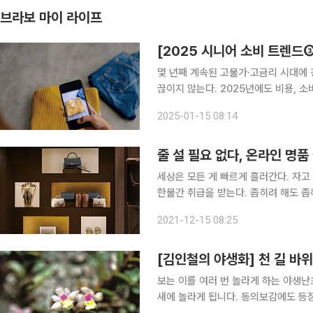
브라보 마이 라이프
[2025 시니어 소비 트렌드③
몇 년째 계속된 고물가·고금리 시대에
끊이지 않는다. 2025년에도 비용, 소
어질 전망이다. 불황기에 달라진 대표적인 405
2025-01-15 08:14
로나19 이후 모바일과 전자상거래에 
줄 설 필요 없다, 온라인 명품
세상은 모든 게 빠르게 흘러간다. 자고
한물간 취급을 받는다. 좁히려 해도 좁
흘러가는 세상을 한눈에 파악하고 싶은
2021-12-15 08:25
[김인철의 야생화] 천 길 바
보는 이를 여러 번 놀라게 하는 야생난초가 있습니
새에 놀라게 됩니다. 동의보감에도 등