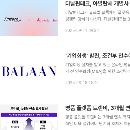
다날핀테크가 글로벌 블록체인 플랫폼
경쟁력 강화에 나선다. 다날핀테크는 3일(현지시각) 미국 뉴욕주 소재 아바랩스와 양해각서(MOU)
를 체결했다고 11일 밝혔다. 이번 협약을 통해 양사는 △블록체인 통합 및 규제 준수형 스테이블코
2025-09-11 09:34
인 전용 메인넷 지원 △대한민국 규제
‘기업회생’ 발란, 조건부 인
기업회생 절차를 밟고 있는 온라인 명품 플랫폼 
가 전 인수합병(M&A)을 위한 조건
라고 서울회생법원에 신청해 승인받았다
2025-08-18 15:40
투자사다. 발란은 3월31일 일부
명품 플랫폼 트렌비, 3개월 
명품 플랫폼 트렌비는 3개월 연속 흑자를 기록했다고 16
적인 비용 절감이나 단기적 조치가 아