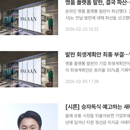
명품 플랫폼 발란, 결국 파산
온라인 명품 플랫폼 발란이 파산했다. 25일 업계에 따르면 서울회생법원 회생15부(김윤선 부장판
사)는 전날 발란에 대해 파산을 선고했다
채권자들은 4월 3일까지 채권을 신고할 
2026-02-25 10:22
회에서는 영업 폐지·지속 여부와 고가품
발란 회생계획안 최종 부결⋯
명품 플랫폼 발란의 기업 회생계획안이 부결됐다. 5일 서울회생법원에서 열
의 회생계획안은 동의율 35%를 기록하며 최종 부결됐다. 회생계
채권자 3분의 2(66.7%) 이상 동의
2026-02-05 17:28
[시론] 승자독식 예고하는 
올해 유통 시장을 뒤돌아보면 기업회생과
년에 일어난 티몬 정산금 미지급 사태
회생을 신청했다. 전국에 120여 개 