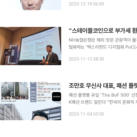
2025-12-19 06:00
업계 내에서도 예측치 못한 일이었다. 
“스테이블코인으로 부가세 환
NH농협은행은 해외 방문 관광객이 물건
털화하는 ‘택스리펀드 디지털화 PoC(시범사업)’
존의 복잡한 부가세 수기 환급절차를 블
2025-11-13 08:50
테이블코인을 적용해 실시간 환급 체계
패션 플랫폼 유일 ‘The BoF 500
K패션 브랜드 알린다 “한국의 문화적 저력을 바탕으로 K패션의 글로벌 확산을 주도하고, 기술과 커
뮤니티를 결합해 새로운 패션 비즈니스 모델을 구축한 혁
2025-11-04 05:30
니스 오브 패션’(BoF)는 조만호 무신사