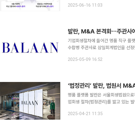
다. 해외 시장을 적극적으로 개척하면서
2025-06-16 11:03
됐다. 지난해 12월 오픈한 글로벌 플
발란, M&A 본격화⋯주관사
기업회생절차에 들어간 명품 직구 플랫
수합병 주관사로 삼일회계법인을 선정했다. 발란은 9일 서울회생법원으로부터 인수
삼일회계법인을 선정하는 데 대한 허가
2025-05-09 16:52
고 밝혔다. 앞서 발란은 지난달
‘법정관리’ 발란, 법원서 M
명품 플랫폼 발란은 서울회생법원으로부터
업회생 절차(법정관리)를 밟고 있는 발
고, 17일 허가를 받았다. 이에 따라 발란은 지난해 기준 국내 1∼5위 회계법인에 매각주관사 선정을
2025-04-21 11:35
위한 용역제안서(RFP)를 발송했다. 