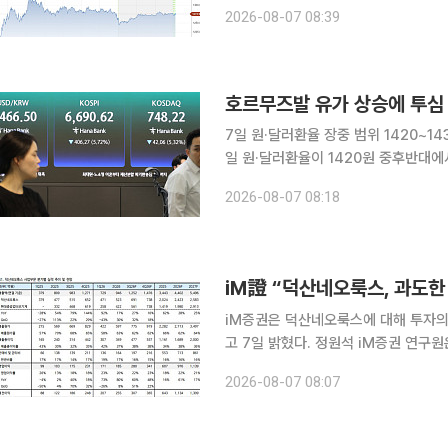
장중 한때 하락 폭이 13% 넘게 확대되는 장면도 있었다. 웨스턴디지털
2026-08-07 08:39
달러를 기록했다. 장중에는 19% 넘게
호르무즈발 유가 상승에 투심 
7일 원·달러환율 장중 범위 1420~1
일 원·달러환율이 1420원 중후반대에서 등락할 
구원은 장중 환율에 대해 "호르무즈 개
2026-08-07 08:18
업은 강달러 압박에 상승이 예상된다"며
iM證 “덕산네오룩스, 과도
iM증권은 덕산네오룩스에 대해 투자의
고 7일 밝혔다. 정원석 iM증권 연구원은 “OLED 소재 본업뿐만 아니라 자회사 현대중공업터보기계
의 중장기 실적 성장세가 예상됨에도 
2026-08-07 08:07
다”며 “현 주가에서는 적극적인 비중