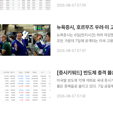
전장보다 0.1% 내린 트로이온스(약 31
2026-08-07 07:59
장 초반 온스당 4285.84달러까지 올
뉴욕증시는 6일(현지시간) 하락 마감
조된 가운데 7일에 공개되는 미국 고용보
권거래소(NYSE)에서 다우존스30산업
2026-08-07 07:47
5만3885.10에 마무리했다. S&P50
미국발 반도체 악재 여파로 국내 증시
품은 종목들로 쏠리고 있다. 7일 금융투자업계에 따르면 이날 장 시작 전 네이버페이증권 실시간 검
색어 상위권에는 SK하이닉스와 삼성전자
2026-08-07 07:42
히 장 개장 전 검색 비율에서 SK하이닉