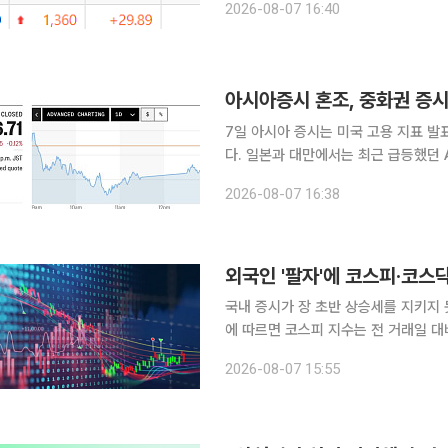
2026-08-07 16:40
상상인증권(1203원)은 2거래일 연속
아시아증시 혼조, 중화권 증시
7일 아시아 증시는 미국 고용 지표 발
다. 일본과 대만에서는 최근 급등했던 AI·반도체주를 중심으로 차익 실현 매물이 나온 반면 중국 본
토 증시는 예상을 웃돈 7월 수출입 지
2026-08-07 16:38
외국인 '팔자'에 코스피·코스
국내 증시가 장 초반 상승세를 지키지 못하고 
에 따르면 코스피 지수는 전 거래일 대비 
이날 코스피는 전장 대비 1.09% 오른 
2026-08-07 15:55
하락 전환했다. 장 막판 낙폭을 일부 