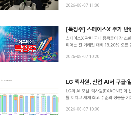
업가치가 약 610억위안(약 90억4
2026-08-07 11:00
이번 상장이 완료되면 유니트리는 중국
스페이스X 관련 국내 종목들이 장 초반 강세다. 7일 한국거래소에 따르면 오전 1
피어는 전 거래일 대비 18.20% 오
(12.88%), 세아베스틸지주(4.87%)
2026-08-07 10:20
(1.39%), 와이제이링크(1.35%) 등
LG 엑사원, 산업 AI서 구
LG의 AI 모델 '엑사원(EXAONE)
를 제치고 세계 최고 수준의 성능을 기
서 활용할 수 있는 특화 AI로 영역을 넓히고 있다. LG AI연구원은 표 데
2026-08-07 10:00
Tabular'와 시간 흐름에 따른 미래 