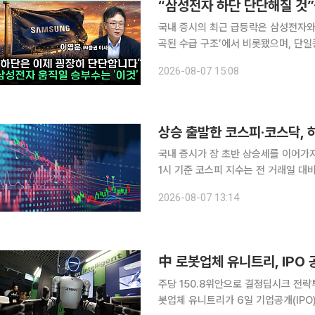
“삼성전자 하단 단단해질 것”
국내 증시의 최근 급등락은 삼성전자와
곡된 수급 구조’에서 비롯됐으며, 단일
정상화 과정에 들어서고 있다는 분석이 나왔다. 이영훈 iM증권 이사는 6일 
2026-08-07 15:08
TV ‘찐코노미’(연출 이은지)에 출연해
상승 출발한 코스피·코스닥,
국내 증시가 장 초반 상승세를 이어가지 못하고 하락세로
1시 기준 코스피 지수는 전 거래일 대비 
이날 코스피는 전장보다 68.69포인트(1
2026-08-07 13:14
오르기도 했으나, 이내 하락 전환했다.
中 로봇업체 유니트리, IPO
주당 150.8위안으로 결정딥시크 전략투자자로
봇업체 유니트리가 6일 기업공개(IPO)