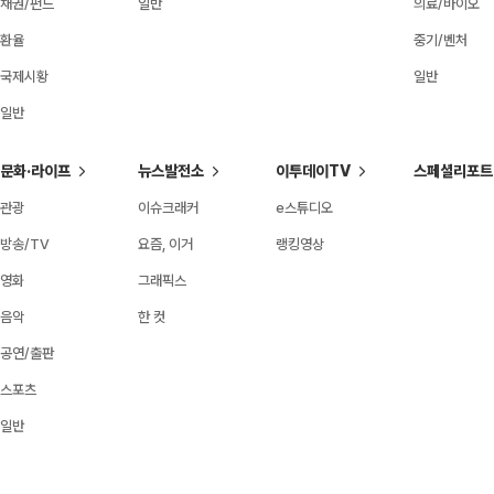
채권/펀드
일반
의료/바이오
환율
중기/벤처
국제시황
일반
일반
문화·라이프
뉴스발전소
이투데이TV
스페셜리포트
관광
이슈크래커
e스튜디오
방송/TV
요즘, 이거
랭킹영상
영화
그래픽스
음악
한 컷
공연/출판
스포츠
일반