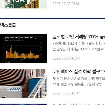
을 일으켰다. 하지만 7월에 들어서자마
2026-07-03 06:00
리는 등 변동성이 커지면서 투자자들의
넥스블록
글로벌 코인 거래량 70% 급
카이코 집계 44개 현물 거래소 일일 거
산 일평균 거래대금 3조2539억원→1조
락한 사이 거래대금 감소 폭은 두 배 넘어 4일 블룸버그가 가상자산 시장조사업체 카이코(Kai
2026-08-05 16:54
데이터를 인용해 공개한 자료에 따르면
코인베이스 실적 하락 불구 “
세 분기 연속 순손실 기록, 시장 점유율
락 등 원인 시장 점유율, 꾸준히 상승∙
라 확대 전략 긍정적 작용” 코인베이스가 세 분기 연속 순손실을 기록했지만, 시장 점유율은 꾸준히
2026-08-03 16:37
증가했다며 낙관적인 태도다. 투자업계