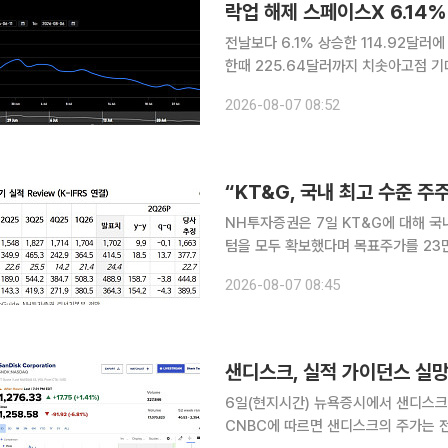
락업 해제 스페이스X 6.14
전날보다 6.1% 상승한 114.92달러에
한때 225.64달러까지 치솟아고점 기대감ㆍ손실 우
이후 첫 번째 락업(보호예수)이 해제된
2026-08-07 08:52
한적이었다는 안도감 속에서 매수 우위
“KT&G, 국내 최고 수준 
NH투자증권은 7일 KT&G에 대해 국
텀을 모두 확보했다며 목표주가를 23만
(Buy)’를 유지했다. 주영훈 NH투자증권 연구원은 “KT&G는 국내 최고 수준의 주주환원 정책을 펼
2026-08-07 08:45
치고 있다”며 “주주환원에 더해 해외 
6일(현지시간) 뉴욕증시에서 샌디스크
CNBC에 따르면 샌디스크의 주가는 전일