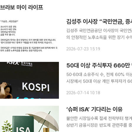
브라보 마이 라이프
김성주 국민연금공단 이사장이 국민연금
의 안정적인 노후소득을 위한 장기 수익 창출에 있다고 강조
통해 ‘기승전…국민연금?’이라는 제목의
2026-07-23 15:19
민연금 탓이라는 글을 자주 본다”며 
50대 이상 주식투자 660
50·60대 소유주식 수, 전체 60% 이상
시장에서 50대 이상 개인 투자자가 
하거나 펀드를 환매해 주식시장으로 자
2026-07-14 10:18
면서 은퇴자와 예비 은퇴세대의 노후자
‘슈퍼 ISA’ 기다리는 이유
불안한 시장일수록 절세 전략부터 챙겨야 한다 2026년 상반기가 마무리되고 
상반기 금융시장은 반도체 관련주를 중