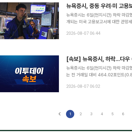
뉴욕증시, 중동 우려·미 고용
뉴욕증시는 6일(현지시간) 하락 마감했
개되는 미국 고용보고서에 대한 관망세가 짙어진 영향
다우존스30산업평균지수는 전 거래일 대비
2026-08-07 06:44
리했다. S&P500지수는 13.59포인트(
[속보] 뉴욕증시, 하락...다우
뉴욕증시는 6일(현지시간) 하락 마감했다. 뉴욕증권거래소(NYSE)에서 다우존스30
는 전 거래일 대비 464.02포인트(0.
13.59포인트(0.18%) 내린 7709
2026-08-07 06:02
밀린 2만6348.35에 마감했다.
1
2
3
4
5
6