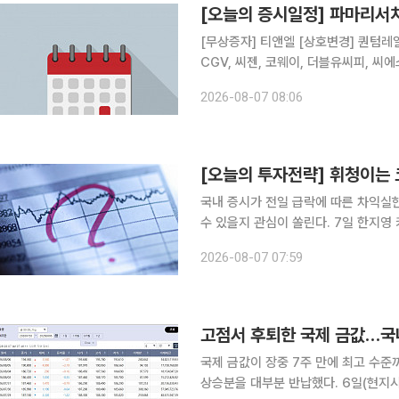
[오늘의 증시일정] 파마리서
[무상증자] 티앤엘 [상호변경] 퀀텀레일 [결산실적공시 예정] 산일전기, 파마리서치, 메쎄이상, CJ
CGV, 씨젠, 코웨이, 더블유씨피, 씨
데브시스터즈, 코오롱인더, 인터로조, 현대지에프홀딩스,
2026-08-07 08:06
섬유, 모비데이즈, 아이비젼웍스, 누보,
국내 증시가 전일 급락에 따른 차익실
수 있을지 관심이 쏠린다. 7일 한지영 키움증권 연구원은 "오늘 국내 증시는 호르무즈 해협 불확실
성 재부각과 미국 7월 고용 경계심리에
2026-08-07 07:59
따른 저가 매수세 유입 등에 힘입어 
고점서 후퇴한 국제 금값…국
국제 금값이 장중 7주 만에 최고 수준
상승분을 대부분 반납했다. 6일(현지시간) 뉴욕상품거래소(COMEX)에서 12월 인도분 금 선물은