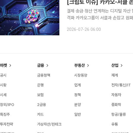
[크립토 이슈] 카카오-서클 
결제·송금·정산 연계하는 디지털 자산 
격화 카카오그룹이 서클과 손잡고 원화 스테이블코인과 디지털 자산 인프라 구축에 나서면서 국내
크립토 시장의 이번 주 핵심 화두는 가
2026-07-26 06:00
을 잇는 블록체인 인프라 협력이 대형
마켓
금융
부동산
산업
공시
금융정책
시장동향
재계
시황
은행
업계
전자/통신/IT
시세
보험
정책
자동차
장외/IPO
2금융
분양
중화학
특징주
카드
일반
항공/물류
투자전략
가상자산/핀테크
유통