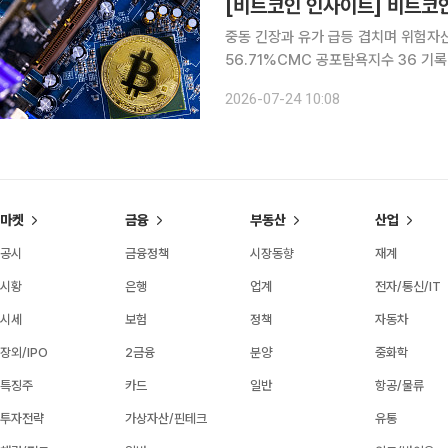
중동 긴장과 유가 급등 겹치며 위험자산
56.71%CMC 공포탐욕지수 36 기록…6만4000달
러선 아래로 밀리면서 시장의 중심 변
2026-07-24 10:08
중동 긴장 고조와 국제유가 급등, 금리
마켓
금융
부동산
산업
공시
금융정책
시장동향
재계
시황
은행
업계
전자/통신/IT
시세
보험
정책
자동차
장외/IPO
2금융
분양
중화학
특징주
카드
일반
항공/물류
투자전략
가상자산/핀테크
유통