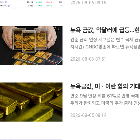
2026-08-06 09:16
대적 강세를 나타냈다. 모
뉴욕 금값, 약달러에 급등...
연준 금리 인상 시그널은 변수 국제 금값은
지시간) CNBC방송에 따르면 뉴욕상업
스당 4252.74달러에 마감했다. 금값
2026-08-06 07:51
물 가격은 3.7% 오른 온스당 4305
뉴욕금값, 미ㆍ이란 합의 기
연준 9월 인상 확률 61%로 반영 국제 금값이 4일(현지시간) 상승했다. 유가 하락으로 인플레이션
우려가 완화되고 미국의 추가 금리 인상 가능
(COMEX)에서 12월 인도분 금 선물 
2026-08-05 08:14
4152.60달러에 마감했다. 3거래일 