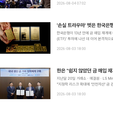
2026-08-04 07:02
'손실 트라우마' 벗은 한국은행
한국은행이 13년 만에 금 매입 재개에
(ETF)' 투자에 나선 데 이어 본격적으
유분 확대에 보수적인 입장을 견지해 왔
2026-08-03 18:00
안해 금 매입 확대 기조로 전환하겠다는
지난달 20일 거래소ㆍ예결원ㆍLS Mn
"지정학 리스크 확대에 '안전자산' 금
시장 가격엔 영향 없어" 한국은행이 보유한 '안전자산' 금이 13년 만에 늘어날 전망이다. 한은이
2026-08-03 18:00
2013년 이후 처음으로 금 매입 재개