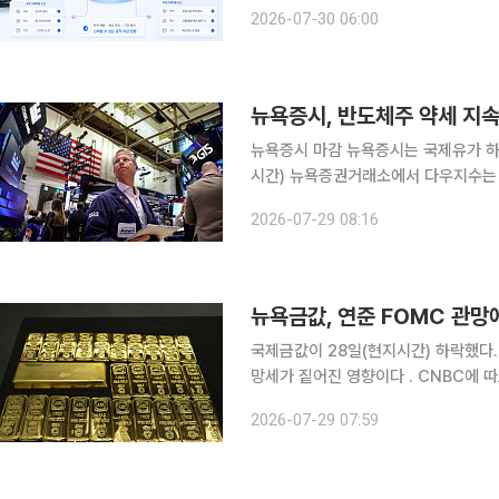
국은행의 프로젝트 한강 2단계는 ‘예금
2026-07-30 06:00
이 실제 현장에서 집행될 수 있는가’
뉴욕증시 마감 뉴욕증시는 국제유가 하락과 반도체주 약세가 맞물리면서 혼조 마감했다. 28일(현지
시간) 뉴욕증권거래소에서 다우지수는 전 거래일 대비 537.24포
2747.32에 마감했다. S&P500지수는
2026-07-29 08:16
스닥지수는 55.17포인트(0.22%) 하
뉴욕금값, 연준 FOMC 관망
국제금값이 28일(현지시간) 하락했다.
망세가 짙어진 영향이다 . CNBC에 따르면 뉴욕상품거래소(COMEX)에서 8월 인도분 금 선물 가
격은 전 거래일 대비 38.3달러(0.93%) 떨
2026-07-29 07:59
일 진행하는 연방공개시장위원회(FOM