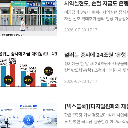
예금금리 3%대 회복⋯차익실현·증시
자산 선호 확대추가 금리 인상 가능성에도 은행권 수신 
으로 향하는 배경에는 여러 요인이 복
2026-07-30 17:17
변동성 확대에 따른 위험 회피 심리, 
정기예금 한 달 새 24조원↑·요구불
렷” 반도체발(發) 조정과 레버리지 투자 규제 강화로 증시 불확실성이 커지면서 주식시장에 머물던
대기성 자금이 빠르게 은행으로 유턴하고
2026-07-30 17:17
이 5대 은행 정기예금에는 한 달 새 
한은 “특정 기술 검증보다 실제 사업에
도 반영한 국고금 실증한강·아고라 직접