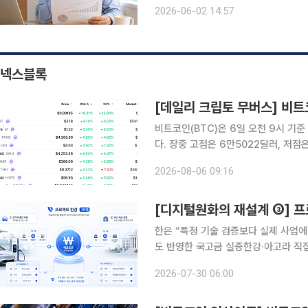
전략에 따라 수익률 차이가 10%포인트(p) 가까이 확대됐다.
2026-06-02 14:57
서치에 따르면 국내 TDF 상품을 분석한
넥스블록
비트코인(BTC)은 6일 오전 9시 기준
다. 장중 고점은 6만5022달러, 저
인 가운데 시가총액 상위 100위 가상
2026-08-06 09:16
대적 강세를 나타냈다. 모
한은 “특정 기술 검증보다 실제 사업에
도 반영한 국고금 실증한강·아고라 직접
국은행의 프로젝트 한강 2단계는 ‘예금
2026-07-30 06:00
이 실제 현장에서 집행될 수 있는가’