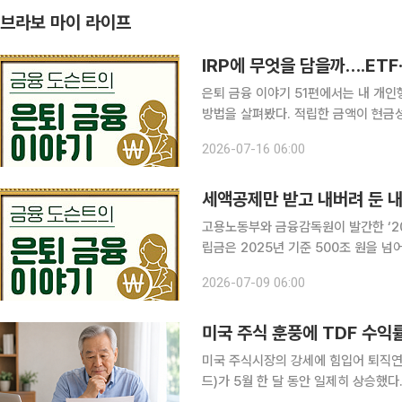
브라보 마이 라이프
IRP에 무엇을 담을까….ET
은퇴 금융 이야기 51편에서는 내 개인
방법을 살펴봤다. 적립한 금액이 현금
산 성장을 기대하기 어렵고 복리 효과
2026-07-16 06:00
는 운용을 시작할 차례다. 그렇다면 I
세액공제만 받고 내버려 둔 내 
고용노동부와 금융감독원이 발간한 ‘2
립금은 2025년 기준 500조 원을 넘
개인형퇴직연금(이하 IRP)도 130조 원에 육박하
2026-07-09 06:00
기 위해 또는 노후를 준비하기 위해 IR
미국 주식 훈풍에 TDF 수익률
미국 주식시장의 강세에 힘입어 퇴직연금 
드)가 5월 한 달 동안 일제히 상승했다