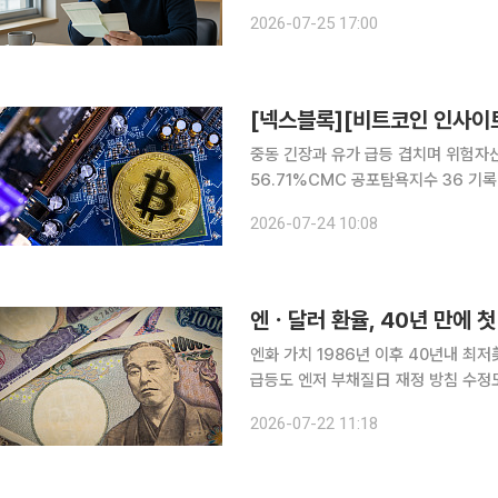
제히 오르면서 정기예금으로 자금이 몰
2026-07-25 17:00
이자를 받을 수 있는 예금의 매력이 부
중동 긴장과 유가 급등 겹치며 위험자산
56.71%CMC 공포탐욕지수 36 기록…6만4000달
러선 아래로 밀리면서 시장의 중심 변
2026-07-24 10:08
중동 긴장 고조와 국제유가 급등, 금리
엔화 가치 1986년 이후 40년내 최
급등도 엔저 부채질日 재정 방침 수정도
각” 엔ㆍ달러 환율이 21일(현지시간) 약 40년 만에 처음으로 163엔대로 올라섰다. 중동 정세가 급
2026-07-22 11:18
격히 악화되자 안전자산인 달러로 매