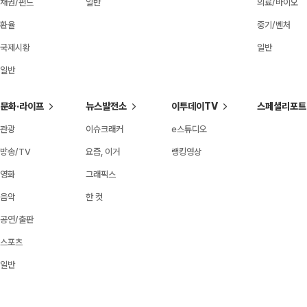
채권/펀드
일반
의료/바이오
환율
중기/벤처
국제시황
일반
일반
문화·라이프
뉴스발전소
이투데이TV
스페셜리포트
관광
이슈크래커
e스튜디오
방송/TV
요즘, 이거
랭킹영상
영화
그래픽스
음악
한 컷
공연/출판
스포츠
일반