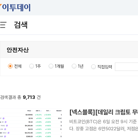
검색
전체
1주
1개월
1년
직접입력
검색결과 총
9,713
건
비트코인(BTC)은 6일 오전 9시 기준
다. 장중 고점은 6만5022달러, 저
인 가운데 시가총액 상위 100위 가상