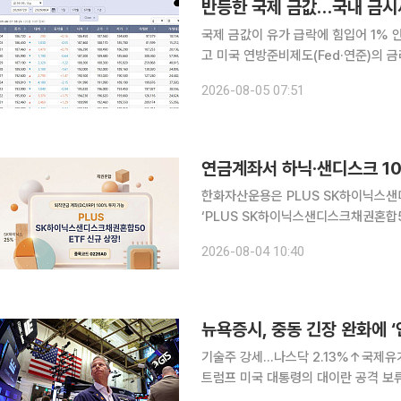
반등한 국제 금값…국내 금시
국제 금값이 유가 급락에 힘입어 1%
고 미국 연방준비제도(Fed·연준)의 
4일(현지시간) 뉴욕상품거래소(COME
2026-08-05 07:51
온스(약 31.1g·이하 온스)당 4152.
연금계좌서 하닉·샌디스크 1
한화자산운용은 PLUS SK하이닉스샌디
‘PLUS SK하이닉스샌디스크채권혼합50’
국고채 50%로 투자한다. 메모리 반
2026-08-04 10:40
활용도가 높다. 퇴직연금 감독 규정 
뉴욕증시, 중동 긴장 완화에 ‘
기술주 강세…나스닥 2.13%↑국제유가 급락…WTI 5.1%
트럼프 미국 대통령의 대이란 공격 보
인플레이션 우려가 누그러지자 투자심리