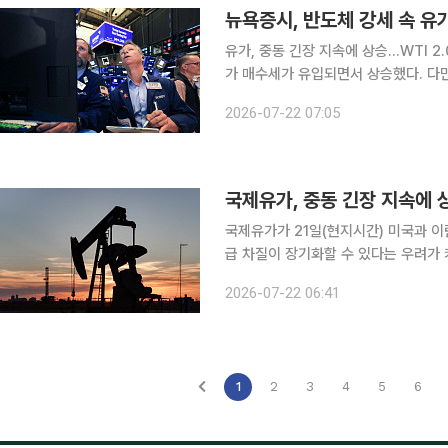
뉴욕증시, 반도체 강세 속 유가
유가, 중동 긴장 지속에 상승…WTI 2.02%↑ 뉴욕증시가 21일(현지시간) 반도
가 매수세가 유입되면서 상승했다. 다
점은 증시 상승 폭을 제한했다. 이날 뉴욕증시에서 다우지수는 전장보다 385.38포인트(0.74%)
2026-07-22 07:05
오른 5만2224.64에 장을 마쳤다. S
국제유가, 중동 긴장 지속에 상
국제유가가 21일(현지시간) 미국과 이
급 차질이 장기화할 수 있다는 우려가 커지면서 
에서 8월 인도분 미국 서부텍사스산원유(
2026-07-22 06:41
장을 마감했다. 런던ICE선물거래소의
1
2
3
4
5
6