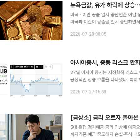
뉴욕금값, 유가 하락에 상승⋯
미국ㆍ이란 공습 일시 중단연준 이달 동결 확률 66% 국제금값이 27
미국과 이란이 공습을 일시 중단하면서
미국 연방준비제도(Fed·연준)의 기준금리
2026-07-28 08:05
따르면 뉴욕상품거래소(COMEX)에서 
아시아증시, 중동 리스크 완
27일 아시아 증시는 지정학적 리스크
긍정적인 상승 흐름을 나타냈다. 특히
위가 잠정 중단됐다는 소식은 안전 자산 선호 심리
2026-07-27 16:58
4% 이상 급락하면서 인플레이션 재발
[금상소] 금리 오르자 돌아온
5대 은행 정기예금 금리 인상에 예금
까지기존 예금 중도해지 손실·주식 매도 기회비용 따져야 기준금리