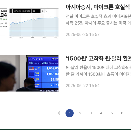
아시아증시, 마이크론 호실적
전날 마이크론 호실적 효과 이어져일본 
하락 25일 아시아 주요 증시는 미국 메모리 반도체 기업 마이크론 테크놀로지의 어닝 서프라이즈
(깜짝 실적)와 낙관적인 가이던스에 힘
2026-06-25 16:57
다만 홍콩 증시는 무역 수지 발표를 앞
'1500원' 고착화 원·달러 
원·달러 환율이 1500원대에 고착화
한 달 가까이 1500원대 흐름이 이어
현실화하는 것 아니냐는 우려가 확산되
2026-06-22 15:54
1
2
3
4
5
6