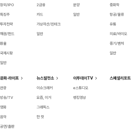
장외/IPO
2금융
분양
중화학
특징주
카드
일반
항공/물류
투자전략
가상자산/핀테크
유통
채권/펀드
일반
의료/바이오
환율
중기/벤처
국제시황
일반
일반
문화·라이프
뉴스발전소
이투데이TV
스페셜리포트
관광
이슈크래커
e스튜디오
방송/TV
요즘, 이거
랭킹영상
영화
그래픽스
음악
한 컷
공연/출판