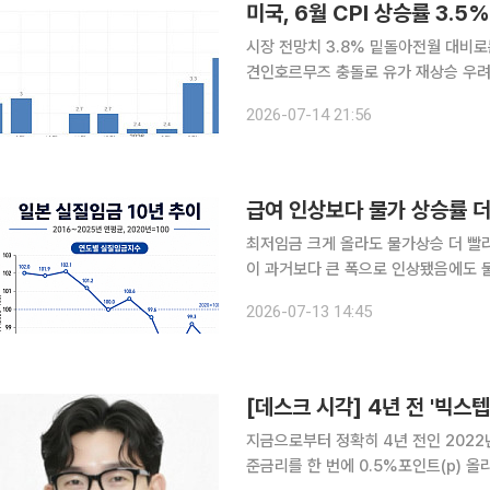
미국, 6월 CPI 상승률 3.
시장 전망치 3.8% 밑돌아전월 대비로
견인호르무즈 충돌로 유가 재상승 우려연
물가 상승률이 휘발유 가격 안정에 힘
2026-07-14 21:56
호르무즈 해협 통제권을 둘러싸고 다시
급여 인상보다 물가 상승률 더
최저임금 크게 올라도 물가상승 더 빨라쌀값 폭
이 과거보다 큰 폭으로 인상됐음에도 
곧 구매력 저하로 이어졌다. 13일 아사히신문은 "오사카 지역에서 최저임금으로 살 수 있는 아침 식
2026-07-13 14:45
사 끼니 수는 줄어들었다"고 분석했다.
[데스크 시각] 4년 전 '빅스텝
지금으로부터 정확히 4년 전인 2022
준금리를 한 번에 0.5%포인트(p) 올