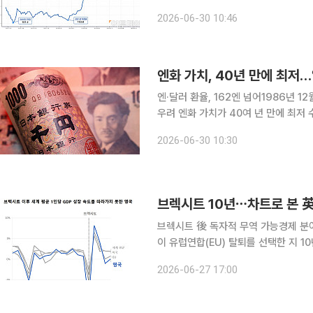
이 쏠린다. 먼저 일본 제품의 가격 경쟁력을 높이는 한편, 한국 기업의 수출 시장 경쟁력 하락을 불러
2026-06-30 10:46
올 것으로 우려된다. 반면 일본산 부
엔화 가치, 40년 만에 최저…
엔·달러 환율, 162엔 넘어1986년 
우려 엔화 가치가 40여 년 만에 최저 수준으로 추락하면서 일본 경제에 경고등이 켜졌다. 수출기업
에는 단기 호재가 될 수 있지만 에너지
2026-06-30 10:30
더 커질 수
브렉시트 10년⋯차트로 본 英
브렉시트 後 독자적 무역 가능경제 분야 
이 유럽연합(EU) 탈퇴를 선택한 지 
이 가능해졌다. 나아가 EU 예산분담금 축소라는 장
2026-06-27 17:00
고 투자는 부진했다. 가파른 물가 상승