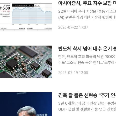
아시아증시, 주요 지수 보합 
22일 아시아 주식 시장은 ‘중동 리스
(AI) 관련주의 강력한 기술적 반등에 힘입어 전
가가 배럴당 91달러 선을 돌파하는 
2026-07-22 17:07
었다. 전날 뉴욕 증시에서 필라델피아
반도체 착시 넘어 내수 온기 
한은, 반도체 호황 파급력 낙관 'BOK
주도"고소득 편중 등은 한계…"소부장 등 생태계 확장해야" 한
나라 수출물가 상승이 내수 전반에 긍
2026-07-19 12:00
업의 역대급 호황이 정점에 달했다는 '
긴축 칼 뽑은 신현송 "추가 인
3년 6개월만에 금리 인상 단행⋯통방문
GDIㆍ근원 및 생활물가 등 언급 신현송 한국은행 총재가 취임 석 달 만에 긴축의 칼을 뽑아들었다.
신 총재는 3년 6개월 만에 기준금리