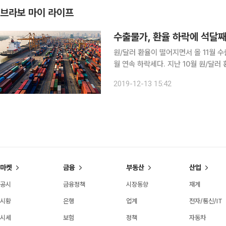
브라보 마이 라이프
수출물가, 환율 하락에 석달째 
원/달러 환율이 떨어지면서 올 11월 
월 연속 하락세다. 지난 10월 원/달러 환
16.88원이 떨어졌다. 이는 수출물가 
2019-12-13 15:42
데 환율이 내려가면 평소보다 줄어든 
마켓
금융
부동산
산업
공시
금융정책
시장동향
재계
시황
은행
업계
전자/통신/IT
시세
보험
정책
자동차