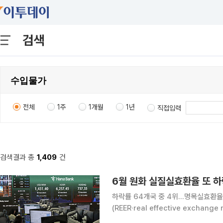
검색
전체
1주
1개월
1년
직접입력
검색결과 총
1,409
건
6월 원화 실질실효환율 또 하락
하락률 64개국 중 4위...명목실효환율도 17년2
(REER·real effective exch
했다. 하락률도 커 유로존을 포함한 세