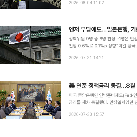
2026-08-04 11:02
(NEER·nominal effective excha
엔저 부담에도…일본은행, 기준
정책위원 9명 중 8명 찬성⋯1명은 인
전망 0.6%로 0.1%p 상향“미일 당국, 전날 이례적
준금리인 단기 정책금리를 현행 ‘1% 
2026-07-31 14:21
물가를 예상보다 더 끌어올릴 수 있다
美 연준 정책금리 동결…8월
미국 중앙은행인 연방준비제도(Fed·
금리를 재차 동결했다. 만장일치였던 전
케빈 워시 연준 의장이 향후 통화정책
2026-07-30 15:57
가중됐다는 분석이 나온다. 한국은행 