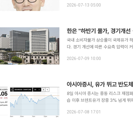
이래 첫 빅스텝이었다. 4월과 5월에 이
2026-07-13 05:00
없는 일이었다. 6%대로 치솟은 살인
국내 소비자물가 상승률이 국제유가 하
다. 경기 개선에 따른 수요측 압력이 
여 상방 압력으로 작용하고 있다는 측면에서다. 9일 한국은행은 국회에서 열린
2026-07-09 10:00
임시국회 업무현황 보고서를 통해 "소
아시아증시, 유가 뛰고 반도체
8일 아시아 증시는 중동 리스크 재점화, AI
습 이후 브렌트유가 장중 3% 넘게 뛰
높은 일본·대만 증시에 부담으로 작용
2026-07-08 17:01
락하면서 “AI가 너무 앞서 달린 것 아