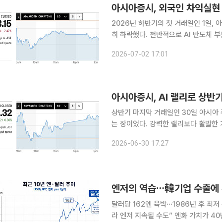
아시아증시, 외국인 차익실현
2026년 하반기의 첫 거래일인 1일,
히 하락했다. 전반적으로 AI 반도체 부문의 강력한 성장 기대감이 시장을 주도했으나, 동시에 상반
기 급등에 따른 차익 실현 매물과 미국
2026-07-02 17:01
제적 부
아시아증시, AI 랠리로 상반
상반기 마지막 거래일인 30일 아시아 
는 장이었다. 강력한 랠리보다 활발한 거래량에 관심이 쏠렸다
한 고점 부담감과 차익실현 매물 압박을
2026-06-30 17:27
특히 대만 자취안지수는 상반기에만 누
엔저의 역습⋯韓기업 수출에 부
달러당 162엔 육박⋯1986년 후 최
라 엔저 지속될 수도” 엔화 가치가 40년 만의 저점권으로 밀리면서 한국 경제에 미칠 파장에 관심