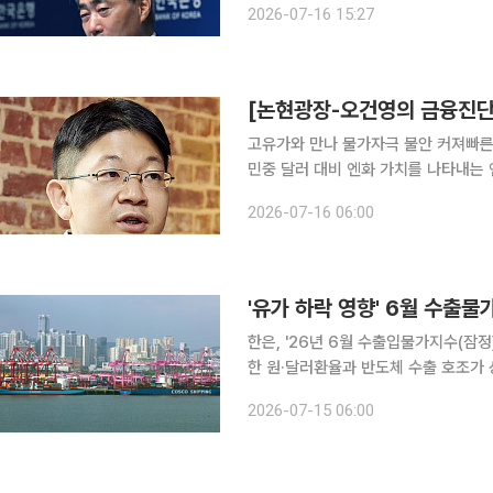
2026-07-16 15:27
향후 추가 인상을 강하게 시사했다. 특
[논현광장-오건영의 금융진단
고유가와 만나 물가자극 불안 커져빠른
민중 달러 대비 엔화 가치를 나타내는 엔·달러 환율이 162엔을 넘어서며 엔 약세에 대한 일본 당국
의 고심이 깊어지고 있다. 가장 큰 이
2026-07-16 06:00
게 될 경우 수입 물가를 급격히 끌어올
'유가 하락 영향' 6월 수출
한은, '26년 6월 수출입물가지수(잠정)' 발표 6월 우리나라 수출물가가 전월 수준을
한 원·달러환율과 반도체 수출 호조가 
가 확대된 데 따른 영향이다. 수입물가
2026-07-15 06:00
다. 15일 한국은행이 발표한 '202