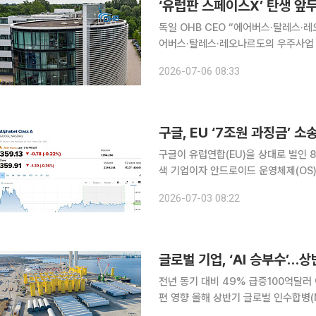
‘유럽판 스페이스X’ 탄생 앞
독일 OHB CEO “에어버스·탈레스·레오나르도 합병, 경
어버스·탈레스·레오나르도의 우주사업
수 있다는 비판이 제기됐다. 독일 위성 제조업체인 OHB의 마르코 푹스 최고경영자(CEO)는 5일(현
2026-07-06 08:33
지시간) 파이낸셜타임스(FT)와의 인
구글이 유럽연합(EU)을 상대로 벌인 
색 기업이자 안드로이드 운영체제(OS)
EU 최고 법원이 최종적으로 제동을 건
2026-07-03 08:22
2일(현지시간) 로이터와 가디언 등에
글로벌 기업, ‘AI 승부수’…상
전년 동기 대비 49% 급증100억달러 
편 영향 올해 상반기 글로벌 인수합병(
상 최대 규모를 기록했다. 기업들이 A