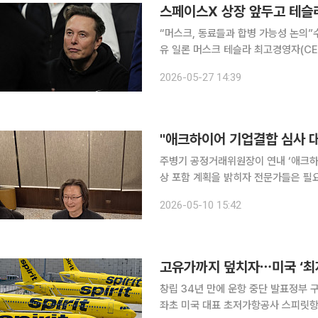
스페이스X 상장 앞두고 테슬라
“머스크, 동료들과 합병 가능성 논의”
유 일론 머스크 테슬라 최고경영자(C
슬라 내부에서 스페이스X와의 합병설이 다시 불거지고 있다. 
2026-05-27 14:39
라 관계자들을 인용해 머스크 CEO가 
"애크하이어 기업결합 심사 대
주병기 공정거래위원장이 연내 ‘애크하이어
상 포함 계획을 밝히자 전문가들은 필
고·심사는 일정 매출·거래금액 이상 회
2026-05-10 15:42
고유가까지 덮치자⋯미국 ‘최저
창립 34년 만에 운항 중단 발표정부
좌초 미국 대표 초저가항공사 스피릿항공이 창립 34년 만에 문을 닫았다. 글로벌 항공업계에서 처