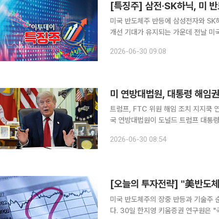
[특징주] 삼전·SK하닉, 미
미국 반도체주 반등에 삼성전자와 SK하
개선 기대가 유지되는 가운데 전날 미
가 회복되는 모습이다. 30일 오전 9시5분 삼성전자는 전 거래일 대비 3.25% 오른 33만3500원
2026-06-30 09:08
에 거래 중이다. SK하이닉스는 2.02%
미 연방대법원, 대통령 해임
트럼프, FTC 위원 해임 조치 지지쿡 
국 연방대법원이 도널드 트럼프 대통령
통령의 정부 통제 권한을 대폭 확대하
2026-06-30 08:54
제도(연준·Fed) 이사 해임에는 제동을
미국 반도체주의 장중 반등과 기술주 
다. 30일 한지영 키움증권 연구원은 "국내 증시가 미국 반도체주들의 장중 급반등 성공했고, 미국