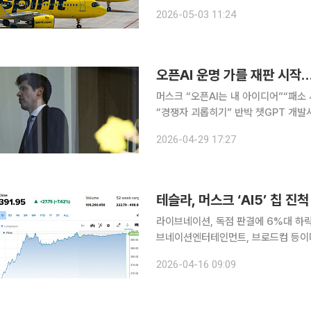
음으로 이란 전쟁에 따른 고유가로 무너지는 기업이 됐다. 2일(
2026-05-03 11:24
르면 스피릿항공은 이날 성명을 통해 
오픈AI 운명 가를 재판 시작
머스크 “오픈AI는 내 아이디어”“패소
“경쟁자 괴롭히기” 반박 챗GPT 개발
뒤흔들 세기의 재판이 시작됐다. 일론 
2026-04-29 17:27
을 문제 삼아 제기한 소송 첫 재판에서
라이브네이션, 독점 판결에 6%대 하락
브네이션엔터테인먼트, 브로드컴 등이다. 테슬라는 전 거래일 대비 7.62% 상승한 391.
마감했다. 일론 머스크 테슬라 최고경영자
2026-04-16 09:09