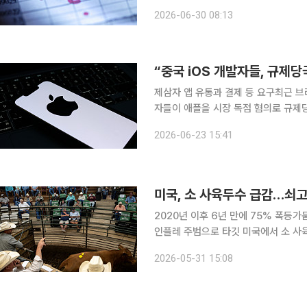
10년물 금리 부담 완화 등에 힘입어 
2026-06-30 08:13
큼, 분기 및 반기말 리밸런싱 여파로 
“중국 iOS 개발자들, 규제당
제삼자 앱 유통과 결제 등 요구최근 브
자들이 애플을 시장 독점 혐의로 규제당국에 신고했다. 23일 중국 경
르면 48명의 중소 개발자들은 국가시
2026-06-23 15:41
개발자 연명
미국, 소 사육두수 급감…쇠고
2020년 이후 6년 만에 75% 폭등
인플레 주범으로 타깃 미국에서 소 사
를 기록했다. 30일(현지시간) 파이낸셜타임스(FT)는 세인트루이스 연방준비은행(연은)을 인용해
2026-05-31 15:08
미국 쇠고기 가격이 2020년 이후 7