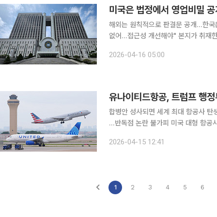
해외는 원칙적으로 판결문 공개…한국은
없어...접근성 개선해야" 본지가 취재한 구글 사건을 비롯해 국내에서는 영업비밀을 이유로 판결문
열람이 제한되는 사례가 이어지지만,
2026-04-16 05:00
있다. 실제 미국 연방대법원은 선고 2
유나이티드항공, 트럼프 행정
합병안 성사되면 세계 최대 항공사 탄
…반독점 논란 불가피 미국 대형 항공사 유나이티드항공이 경쟁사인 아메리칸항공과 합병하는 방안
을 도널드 트럼프 미국 행정부에 제안했다. 14일(현지시간) 블룸버그통신, CNBC 등에 
2026-04-15 12:41
커비 유나이티드항공 최고경영자(CEO)
1
2
3
4
5
6