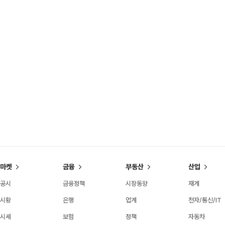
마켓
금융
부동산
산업
공시
금융정책
시장동향
재계
시황
은행
업계
전자/통신/IT
시세
보험
정책
자동차