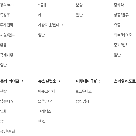
장외/IPO
2금융
분양
중화학
특징주
카드
일반
항공/물류
투자전략
가상자산/핀테크
유통
채권/펀드
일반
의료/바이오
환율
중기/벤처
국제시황
일반
일반
문화·라이프
뉴스발전소
이투데이TV
스페셜리포트
관광
이슈크래커
e스튜디오
방송/TV
요즘, 이거
랭킹영상
영화
그래픽스
음악
한 컷
공연/출판