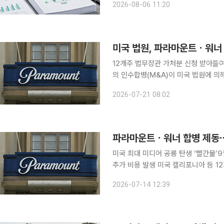
2026-08-06 11:20
달 기준을 마련하고 기업용 지붕형 태
미국 법원, 파라마운트ㆍ워너 
12개주 법무장관 가처분 신청 받아들
의 인수합병(M&A)이 미국 법원에 의해 일시 중단됐다. 20일(현지
니아 북부 연방지방법원은 M&A를 시도
2026-07-21 08:02
번 명령은 두 회사의 거래를 막아달라는
파라마운트ㆍ워너 합병 제동⋯미
미국 최대 미디어 공룡 탄생 ‘빨간불’
추가 비용 발생 미국 캘리포니아 등 12개 주(州)가 영화·미디어 기업인 파라마운트스카이댄스와 워
너브러더스디스커버리 간 인수합병(M&A)을 저지하는
2026-07-14 12:39
따르면 캘리포니아·애리조나·콜로라도