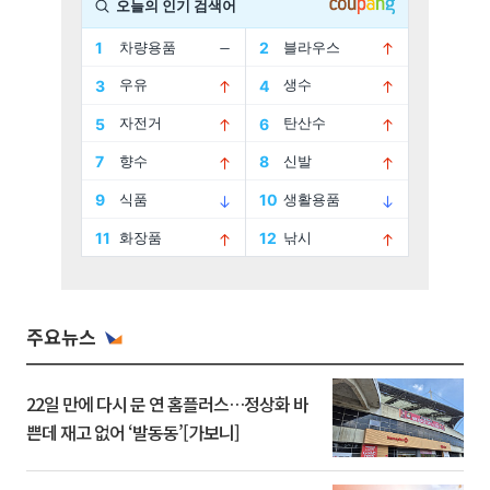
주요뉴스
22일 만에 다시 문 연 홈플러스…정상화 바
쁜데 재고 없어 ‘발동동’[가보니]