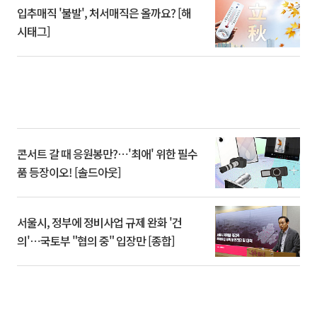
입추매직 '불발', 처서매직은 올까요? [해
시태그]
콘서트 갈 때 응원봉만?⋯'최애' 위한 필수
품 등장이오! [솔드아웃]
서울시, 정부에 정비사업 규제 완화 '건
의'⋯국토부 "협의 중" 입장만 [종합]