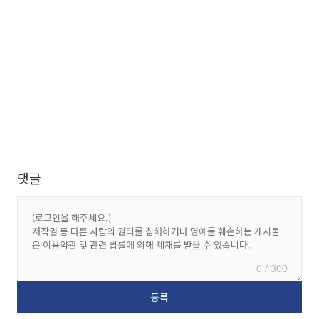
댓글
0 / 300