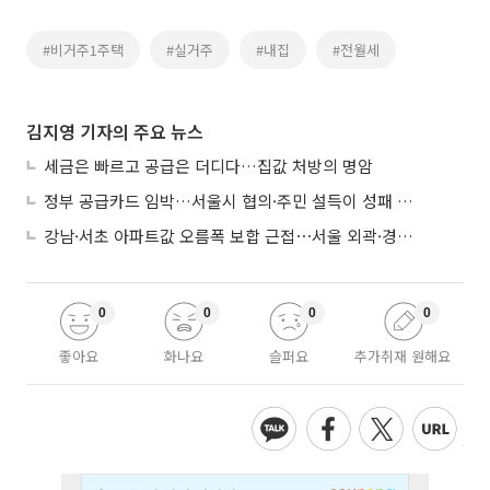
#비거주1주택
#실거주
#내집
#전월세
김지영 기자의 주요 뉴스
세금은 빠르고 공급은 더디다…집값 처방의 명암
정부 공급카드 임박…서울시 협의·주민 설득이 성패 가른다
강남·서초 아파트값 오름폭 보합 근접⋯서울 외곽·경기 남부 중심 매수세
0
0
0
0
좋아요
화나요
슬퍼요
추가취재 원해요