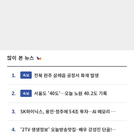
많이 본 뉴스
전북 완주 삼례읍 공장서 화재 발생
속보
1.
서울도 '40도'…오늘 노원 40.2도 기록
속보
2.
SK하이닉스, 용인·청주에 54조 투자…AI 메모리 생산기지 키운다
3.
'2TV 생생정보' 오늘방송맛집- 배우 강성진 단골! 쌀국수ㆍ푸팟퐁 커리 맛집 '블○○○'
4.