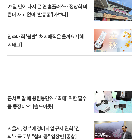
22일 만에 다시 문 연 홈플러스…정상화 바
쁜데 재고 없어 ‘발동동’[가보니]
입추매직 '불발', 처서매직은 올까요? [해
시태그]
콘서트 갈 때 응원봉만?⋯'최애' 위한 필수
품 등장이오! [솔드아웃]
서울시, 정부에 정비사업 규제 완화 '건
의'⋯국토부 "협의 중" 입장만 [종합]