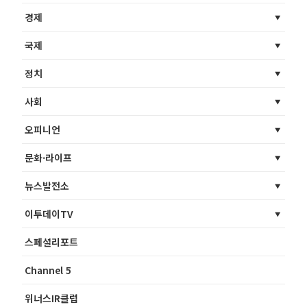
경제
국제
정치
사회
오피니언
문화·라이프
뉴스발전소
이투데이TV
스페셜리포트
Channel 5
위너스IR클럽