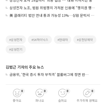
삼성전자 노사 19일까지 '최종 협상'⋯"대화 이어지는 중"
삼성전자 노조, 법원 위법쟁의 가처분 인용에 “쟁의권 행사에 제약 없어”
美 클래리티 법안 연내 통과 가능성 13%…상원 문턱서 제동
#삼성전자
#SK하이닉스
#현대차
#삼천당제약
#삼성전기
김범근 기자의 주요 뉴스
금융위, ‘한국 증시 투자 부적격’ 블룸버그에 정면 반박…“근거 불분명”
0
0
0
0
좋아요
화나요
슬퍼요
추가취재 원해요