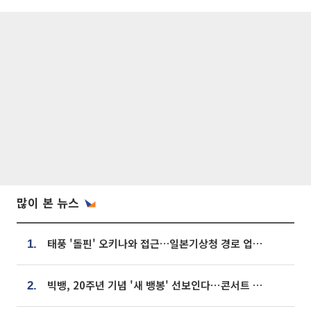
많이 본 뉴스
태풍 '돌핀' 오키나와 접근…일본기상청 경로 업데이트
1.
빅뱅, 20주년 기념 '새 뱅봉' 선보인다⋯콘서트 앞두고 팝업 개최
2.