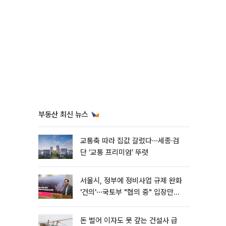
부동산 최신 뉴스
교통축 따라 집값 갈렸다⋯세종·검
단 ‘교통 프리미엄’ 뚜렷
서울시, 정부에 정비사업 규제 완화
'건의'⋯국토부 "협의 중" 입장만
[종합]
돈 벌어 이자도 못 갚는 건설사 급