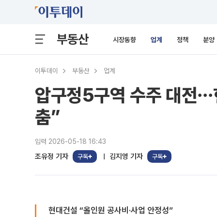
부동산
시장동향
업계
정책
분양
이투데이
부동산
업계
압구정5구역 수주 대전⋯현
춤”
입력 2026-05-18 16:43
조유정 기자
김지영 기자
구독
구독
현대건설 “올인원 공사비·사업 안정성”