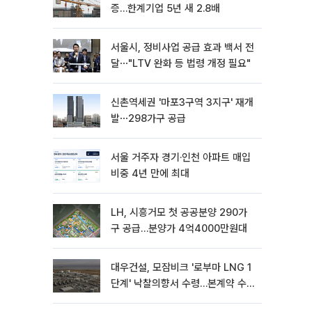
증…한계기업 5년 새 2.8배
서울시, 정비사업 공급 효과 백서 전
달⋯"LTV 완화 등 법령 개정 필요"
신촌역세권 '마포3구역 3지구' 재개
발⋯298가구 공급
서울 거주자 경기·인천 아파트 매입
비중 4년 만에 최대
LH, 시흥거모 첫 공공분양 290가
구 공급…분양가 4억4000만원대
대우건설, 모잠비크 '로부마 LNG 1
단계' 낙찰의향서 수령…본계약 수
주 ‘청신호'