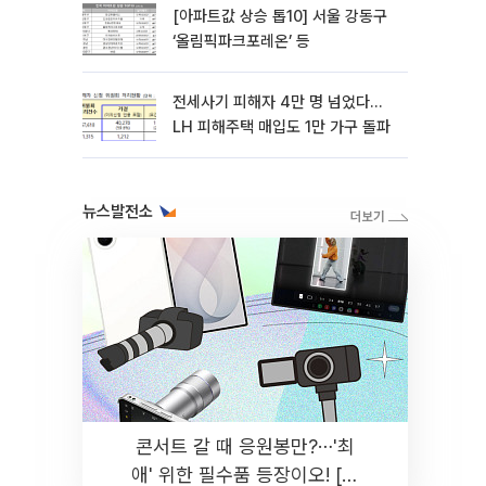
[아파트값 상승 톱10] 서울 강동구
‘올림픽파크포레온’ 등
전세사기 피해자 4만 명 넘었다…
LH 피해주택 매입도 1만 가구 돌파
뉴스발전소
콘서트 갈 때 응원봉만?⋯'최
애' 위한 필수품 등장이오! [솔