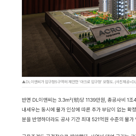
▲DL이앤씨가 압구정5구역에 제안한 ‘아크로 압구정’ 모형도. (사진제공=D
반면 DL이앤씨는 3.3㎡(평)당 1139만원, 총공사비 
내세우는 동시에 물가 인상에 따른 추가 부담이 없는 확정
분을 반영하더라도 공사 기간 최대 521억원 수준의 물가