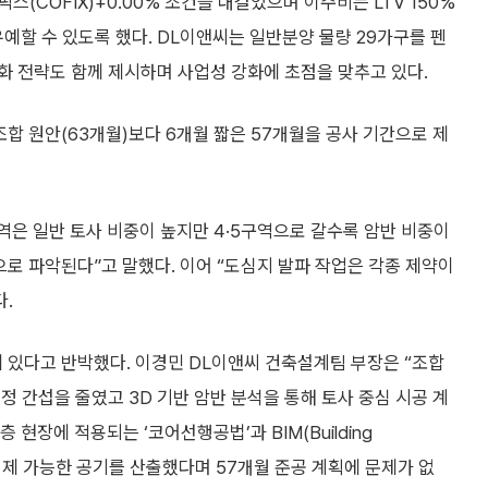
(COFIX)+0.00% 조건을 내걸었으며 이주비는 LTV 150%
유예할 수 있도록 했다. DL이앤씨는 일반분양 물량 29가구를 펜
화 전략도 함께 제시하며 사업성 강화에 초점을 맞추고 있다.
조합 원안(63개월)보다 6개월 짧은 57개월을 공사 기간으로 제
은 일반 토사 비중이 높지만 4·5구역으로 갈수록 암반 비중이
으로 파악된다”고 말했다. 이어 “도심지 발파 작업은 각종 제약이
다.
 있다고 반박했다. 이경민 DL이앤씨 건축설계팀 부장은 “조합
정 간섭을 줄였고 3D 기반 암반 분석을 통해 토사 중심 시공 계
현장에 적용되는 ‘코어선행공법’과 BIM(Building
 통해 실제 가능한 공기를 산출했다며 57개월 준공 계획에 문제가 없