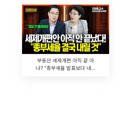
부동산 세제개편 아직 끝 아
냐? "종부세율 발표보다 내릴
것" 장기거주·양도세 전망 I 집
땅지성 I 김인만, 진미윤