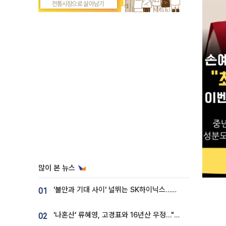
많이 본 뉴스
'불안과 기대 사이' 널뛰는 SK하이닉스…증권가 "HBM4·LTA 기반 펀터멘털 견고"
01
'나혼산' 류혜영, 고경표와 16년산 우정…"자취방서 부모님과 마주쳐"
02