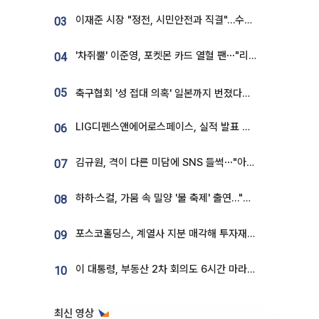
이재준 시장 "정전, 시민안전과 직결"…수원시 비상대응체계 가동
03
'차쥐뿔' 이준영, 포켓몬 카드 열혈 팬⋯"리셀러 처단할 것"
04
05
축구협회 '성 접대 의혹' 일본까지 번졌다…日 심판 실명 공개
LIG디펜스앤에어로스페이스, 실적 발표 후 급락→반등⋯증권가 “28년까지 튼튼”
06
김규원, 격이 다른 미담에 SNS 들썩⋯"아이 속옷 빨고 졸업식도 참석"
07
하하·스컬, 가뭄 속 밀양 '물 축제' 출연…"출연료 전액 기부"
08
포스코홀딩스, 계열사 지분 매각해 투자재원 2.5조 확보
09
이 대통령, 부동산 2차 회의도 6시간 마라톤…"기존 사고 벗어나 과감히 실천"
10
최신 영상