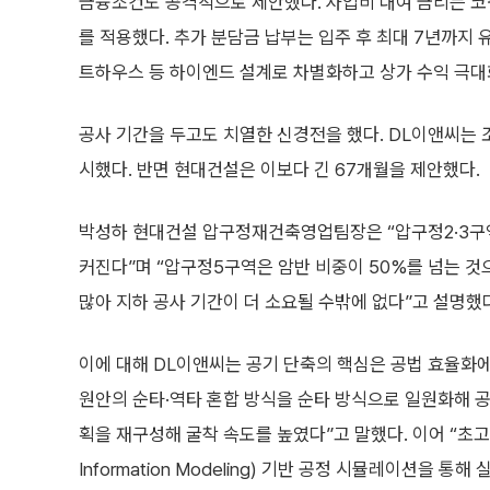
금융조건도 공격적으로 제안했다. 사업비 대여 금리는 코픽스
를 적용했다. 추가 분담금 납부는 입주 후 최대 7년까지 
트하우스 등 하이엔드 설계로 차별화하고 상가 수익 극대
공사 기간을 두고도 치열한 신경전을 했다. DL이앤씨는 
시했다. 반면 현대건설은 이보다 긴 67개월을 제안했다.
박성하 현대건설 압구정재건축영업팀장은 “압구정2·3구역
커진다”며 “압구정5구역은 암반 비중이 50%를 넘는 것
많아 지하 공사 기간이 더 소요될 수밖에 없다”고 설명했
이에 대해 DL이앤씨는 공기 단축의 핵심은 공법 효율화에
원안의 순타·역타 혼합 방식을 순타 방식으로 일원화해 공
획을 재구성해 굴착 속도를 높였다”고 말했다. 이어 “초고층 
Information Modeling) 기반 공정 시뮬레이션을