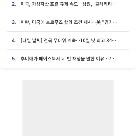
미국, 가상자산 포괄 규제 속도…상원, ‘클래리티법’ 9월 절차투표 추진
2.
이란, 미국에 호르무즈 합의 조건 제시…美 “경기 아직 안 끝나” [종합]
3.
[내일 날씨] 전국 무더위 계속…10일 낮 최고 34도 육박
4.
추미애가 페이스북서 네 번 재정을 말한 이유…7700억 추경 열쇠는 도의회에
5.