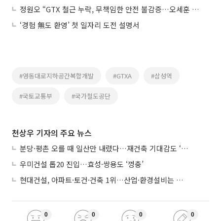
정원오 “GTX 철근 누락, 무책임한 안전 불감증…오세훈 시정 현주소”
‘경험 無도 환영’ 첫 일자리 도전 설명서
#영동대로지하공간복합개발
#GTXA
#삼성역
#국토교통부
#국가철도공단
천상우 기자의 주요 뉴스
분당·평촌 오를 때 일산만 내렸다…재건축 기대감도 ‘무색’
우미건설 톱20 진입…효성·쌍용도 ‘껑충’
현대건설, 아파트·토건·건축 1위…산업·환경설비는 삼성E&A
0
0
0
0