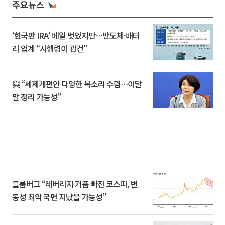
주요뉴스
‘한국판 IRA’ 베일 벗었지만…반도체·배터
리 업계 “시행령이 관건”
與 “세제개편안 다양한 목소리 수렴…이달
말 정리 가능성”
블룸버그 “레버리지 거품 빠진 코스피, 변
동성 최악 국면 지났을 가능성”