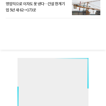
영업익으로 이자도 못 낸다…건설 한계기
업 5년 새 62→173곳