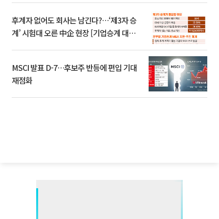
후계자 없어도 회사는 남긴다?…‘제3자 승
계’ 시험대 오른 中企 현장 [기업승계 대전
환]
MSCI 발표 D-7…후보주 반등에 편입 기대
재점화