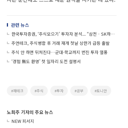
관련 뉴스
한국투자증권, ‘주식모으기’ 투자자 분석... “삼전ㆍSK하닉 국내 반도체·미국 지수 ETF 선호”
주연테크, 주식병합 후 거래 재개 첫날 상한가 급등 출발
주식 안 하면 뒤처진다…군대·학교까지 번진 투자 열풍
‘경험 無도 환영’ 첫 일자리 도전 설명서
#재테크
#주식
#투자
#공부
#토니안
노희주 기자의 주요 뉴스
NEW 피서지