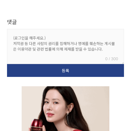
댓글
0 / 300