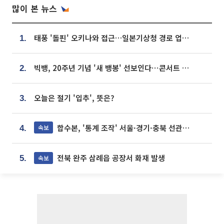
많이 본 뉴스
태풍 '돌핀' 오키나와 접근…일본기상청 경로 업데이트
1.
빅뱅, 20주년 기념 '새 뱅봉' 선보인다⋯콘서트 앞두고 팝업 개최
2.
오늘은 절기 '입추', 뜻은?
3.
합수본, '통계 조작' 서울·경기·충북 선관위 등 추가 압수수색
속보
4.
전북 완주 삼례읍 공장서 화재 발생
속보
5.