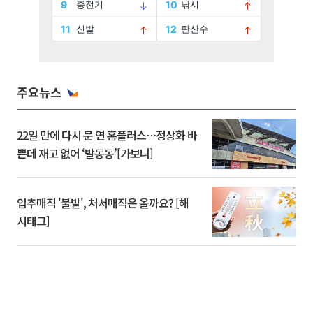
주요뉴스
22일 만에 다시 문 연 홈플러스…정상화 바
쁜데 재고 없어 ‘발동동’[가보니]
입추매직 '불발', 처서매직은 올까요? [해
시태그]