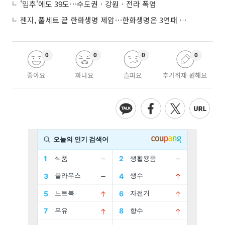
'입추'에도 39도⋯수도권ㆍ강원ㆍ전라 폭염
젠지, 풀세트 끝 한화생명 제압⋯한화생명은 3연패 수렁
0
0
0
0
좋아요
화나요
슬퍼요
추가취재 원해요