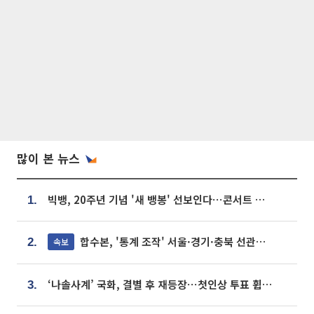
많이 본 뉴스
빅뱅, 20주년 기념 '새 뱅봉' 선보인다⋯콘서트 앞두고 팝업 개최
1.
합수본, '통계 조작' 서울·경기·충북 선관위 등 추가 압수수색
속보
2.
‘나솔사계’ 국화, 결별 후 재등장⋯첫인상 투표 휩쓸고 ‘인기녀’ 등극
3.