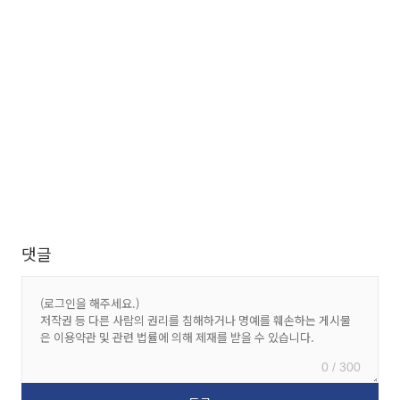
댓글
0 / 300