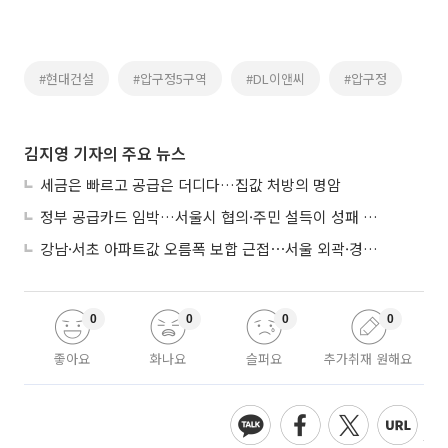
#현대건설
#압구정5구역
#DL이앤씨
#압구정
김지영 기자의 주요 뉴스
세금은 빠르고 공급은 더디다…집값 처방의 명암
정부 공급카드 임박…서울시 협의·주민 설득이 성패 가른다
강남·서초 아파트값 오름폭 보합 근접⋯서울 외곽·경기 남부 중심 매수세
0
0
0
0
좋아요
화나요
슬퍼요
추가취재 원해요