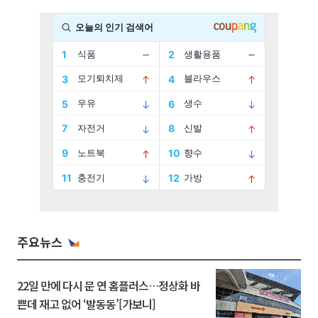
주요뉴스
22일 만에 다시 문 연 홈플러스…정상화 바
쁜데 재고 없어 ‘발동동’[가보니]