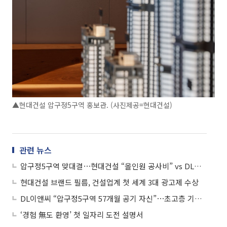
▲현대건설 압구정5구역 홍보관. (사진제공=현대건설)
관련 뉴스
압구정5구역 맞대결⋯현대건설 “올인원 공사비” vs DL이앤씨 “평당 1139만원”
현대건설 브랜드 필름, 건설업계 첫 세계 3대 광고제 수상
DL이앤씨 “압구정5구역 57개월 공기 자신”⋯초고층 기술력 강조
‘경험 無도 환영’ 첫 일자리 도전 설명서