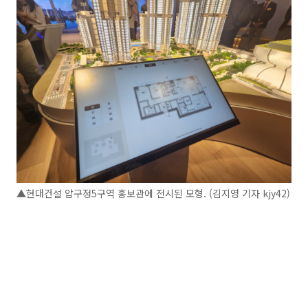
▲현대건설 압구정5구역 홍보관에 전시된 모형. (김지영 기자 kjy42)