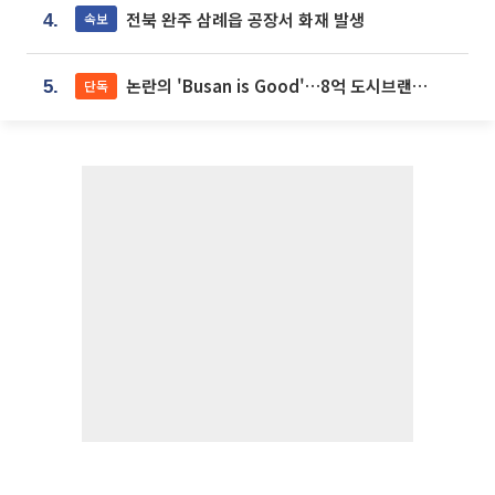
전북 완주 삼례읍 공장서 화재 발생
속보
4.
논란의 'Busan is Good'…8억 도시브랜드, 용산 대통령실 CI 업체가 수행
단독
5.