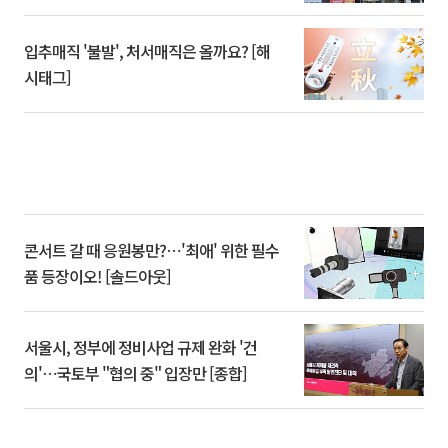
입추매직 '불발', 처서매직은 올까요? [해
시태그]
콘서트 갈 때 응원봉만?⋯'최애' 위한 필수
품 등장이오! [솔드아웃]
서울시, 정부에 정비사업 규제 완화 '건
의'⋯국토부 "협의 중" 입장만 [종합]