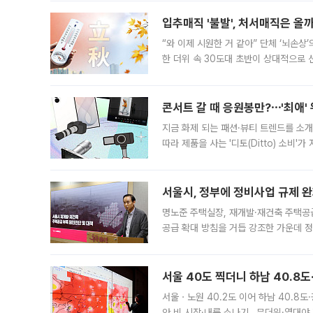
입추매직 '불발', 처서매직은 올
“와 이제 시원한 거 같아” 단체 ‘뇌손상
한 더위 속 30도대 초반이 상대적으로
지역에 있었습니다. 7월 말에는 서풍과
콘서트 갈 때 응원봉만?⋯'최애'
지금 화제 되는 패션·뷰티 트렌드를 소개
따라 제품을 사는 '디토(Ditto) 소비
어디일까요? 아이돌 콘서트 시작을 기다
서울시, 정부에 정비사업 규제 완화
명노준 주택실장, 재개발·재건축 주택공
공급 확대 방침을 거듭 강조한 가운데 정
면 반박하고 나섰다. 명노준 서울시 주택
서울 40도 찍더니 하남 40.8도
서울ㆍ노원 40.2도 이어 하남 40.8도
안 비 시작·내륙 소나기…무더위·열대야 