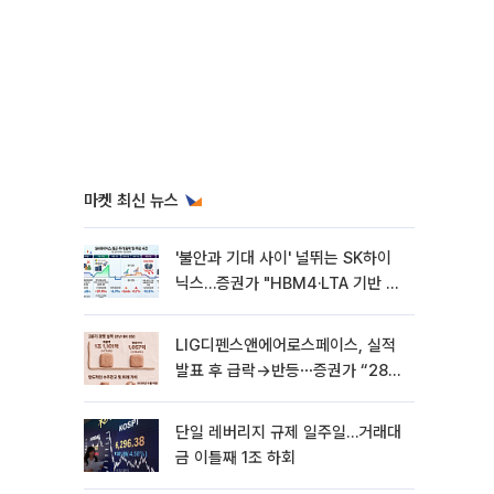
마켓 최신 뉴스
'불안과 기대 사이' 널뛰는 SK하이
닉스…증권가 "HBM4·LTA 기반 펀
터멘털 견고"
LIG디펜스앤에어로스페이스, 실적
발표 후 급락→반등⋯증권가 “28년
까지 튼튼”
단일 레버리지 규제 일주일…거래대
금 이틀째 1조 하회