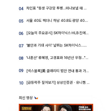
차인표 "동생 구강암 투병…떠나보낼 때 가장 힘들었다”
04
서울 40도 찍더니 하남 40.8도·광양 40.2도…전국 '펄펄'
05
[오늘의 주요공시] SK하이닉스·HLB·진에어·포스코홀딩스·네이버·대우건설 등
06
'불안과 기대 사이' 널뛰는 SK하이닉스…증권가 "HBM4·LTA 기반 펀터멘털 견고"
07
'나혼산' 류혜영, 고경표와 16년산 우정…"자취방서 부모님과 마주쳐"
08
09
[넥스블록]美 클래리티 법안 연내 통과 가능성 13%…상원 문턱서 제동
[급등락주 짚어보기] 상상인증권ㆍ유니켐 2연속, 본느 6연속 ‘상한가’⋯M&A 훈풍 분 증시
10
최신 영상