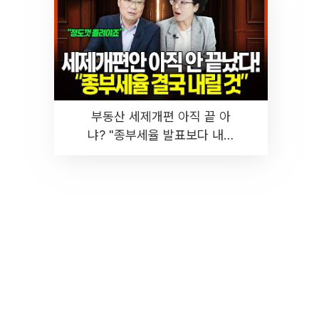
부동산 세제개편 아직 끝 아
냐? "종부세율 발표보다 내릴
것" 장기거주·양도세 전망 I 집
땅지성 I 김인만, 진미윤