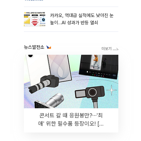
카카오, 역대급 실적에도 낮아진 눈
높이…AI 성과가 반등 열쇠
뉴스발전소
콘서트 갈 때 응원봉만?⋯'최
애' 위한 필수품 등장이오! [솔
드아웃]