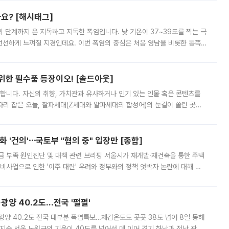
까요? [해시태그]
’의 단계까지 온 지독하고 지독한 폭염입니다. 낮 기온이 37~39도를 찍는 극
 선선하게 느껴질 지경인데요. 이번 폭염의 중심은 처음 영남을 비롯한 동쪽
 북서풍이 산맥을 넘어 영남 쪽으로 내려오면서 뜨겁고 건조해졌는데요.
 위한 필수품 등장이오! [솔드아웃]
합니다. 자신의 취향, 가치관과 유사하거나 인기 있는 인물 혹은 콘텐츠를
'가 자리 잡은 오늘, 잘파세대(Z세대와 알파세대의 합성어)의 눈길이 쏠린 곳은
리는 공연장. 응원봉만큼이나 눈에 띄는 게 있습니다. 공연이 시작되기
 '건의'⋯국토부 "협의 중" 입장만 [종합]
급 부족 원인진단 및 대책 관련 브리핑 서울시가 재개발·재건축을 통한 주택
비사업으로 인한 '이주 대란' 우려와 정부와의 정책 엇박자 논란에 대해 정
실장은 2031년까지 31만 가구 착공 목표에 차질이 없다는 입장이나,
·광양 40.2도…전국 '펄펄'
·광양 40.2도 전국 대부분 폭염특보…체감온도도 곳곳 38도 넘어 8일 동해
지속 서울 노원구의 기온이 40도를 넘어선 데 이어 경기 하남과 전남 광양