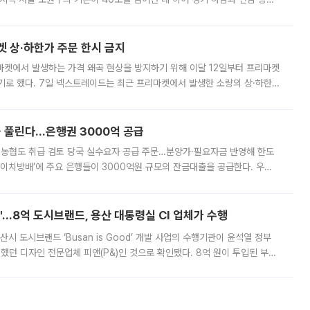
. 전국 대부분 지역에 폭염특보가 내려진 가운데 곳곳에서 39~40도 안팎
켓 상·하한가 주문 한시 금지
마켓에서 발생하는 가격 왜곡 현상을 방지하기 위해 이달 12일부터 프리마켓
기로 했다. 7일 넥스트레이드는 최근 프리마켓에서 발생한 소량의 상·하한
, 주문 오류로 인한 가격 급등락을 최소화하기 위한 비상 대응방안을 발표
 풀린다…은행권 3000억 공급
리·농협도 취급 검토 당국 실수요자 공급 주문…분양가·필요자금 반영해 한도
에이치방배’에 주요 은행들이 3000억원 규모의 잔금대출을 공급한다. 우리
하고 있어 향후 공급 규모가 늘어날 전망이다. 7일 금융권에 따르면 KB국
od'…8억 도시브랜드, 용산 대통령실 CI 업체가 수행
시 도시브랜드 ‘Busan is Good’ 개발 사업의 수행기관이 윤석열 정부
여했던 디자인 전문업체 피앤(P&)인 것으로 확인됐다. 8억 원이 투입된 부산
 부족과 디자인 정체성 논란에 휩싸였던 만큼, 사업 선정 과정과 결과물에