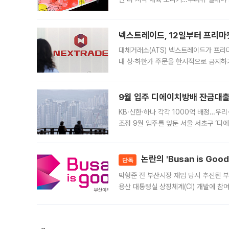
에서도 40도를 웃도는 기온이 관측됐다
의 극심한
넥스트레이드, 12일부터 프리마
대체거래소(ATS) 넥스트레이드가 프리
내 상·하한가 주문을 한시적으로 금지하
가 체결 사례와 관련해 설명자료를 내고
9월 입주 디에이치방배 잔금대출
KB·신한·하나 각각 1000억 배정…우
조정 9월 입주를 앞둔 서울 서초구 ‘디
은행과 NH농협은행도 대출 취급을 검토
민은행
논란의 'Busan is Go
단독
박형준 전 부산시장 재임 당시 추진된 부산
용산 대통령실 상징체계(CI) 개발에 참
도시브랜드 사업이 공개 이후 시민 공감