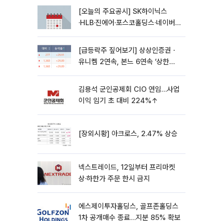
[오늘의 주요공시] SK하이닉스
·HLB·진에어·포스코홀딩스·네이버·
대우건설 등
[급등락주 짚어보기] 상상인증권ㆍ
유니켐 2연속, 본느 6연속 ‘상한
가’⋯M&A 훈풍 분 증시
김용석 군인공제회 CIO 연임…사업
이익 임기 초 대비 224%↑
[장외시황] 아크로스, 2.47% 상승
넥스트레이드, 12일부터 프리마켓
상·하한가 주문 한시 금지
에스제이투자홀딩스, 골프존홀딩스
1차 공개매수 종료…지분 85% 확보