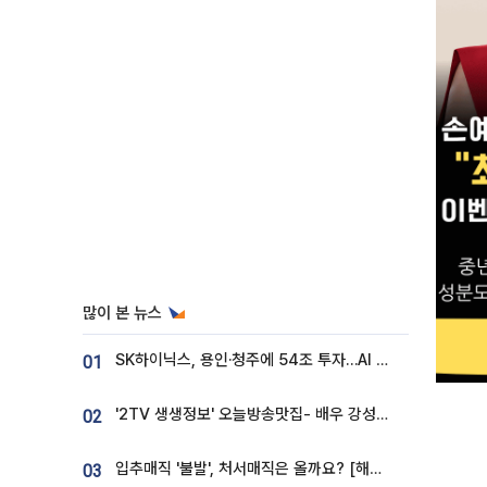
많이 본 뉴스
SK하이닉스, 용인·청주에 54조 투자…AI 메모리 생산기지 키운다
01
'2TV 생생정보' 오늘방송맛집- 배우 강성진 단골! 쌀국수ㆍ푸팟퐁 커리 맛집 '블○○○'
02
입추매직 '불발', 처서매직은 올까요? [해시태그]
03