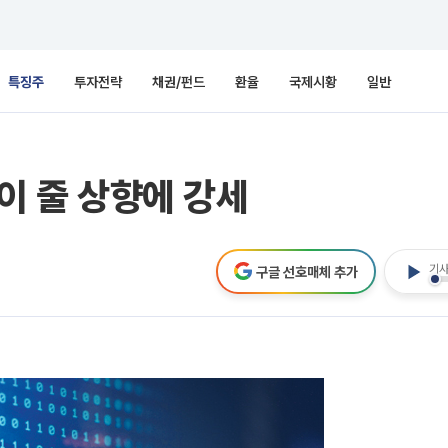
특징주
투자전략
채권/펀드
환율
국제시황
일반
높이 줄 상향에 강세
기사
구글 선호매체 추가