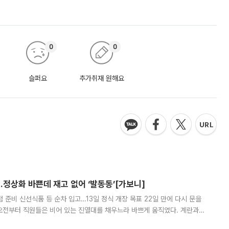
0
0
슬퍼요
추가취재 원해요
…정상화 바쁜데 재고 없어 ‘발동동’[가보니]
준비 신선식품 등 순차 입고…13일 정식 개장 목표 22일 만에 다시 문을
오전부터 직원들은 비어 있는 진열대를 채우느라 바쁘게 움직였다. 계란과
리를 잡기 시작했지만, 매장 곳곳엔 여전히 텅 빈 매대가 먼저 눈에 들어왔