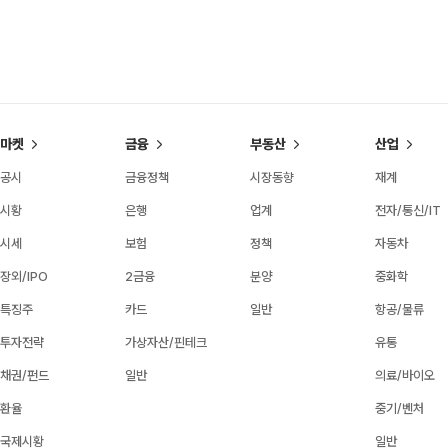
마켓
금융
부동산
산업
공시
금융정책
시장동향
재계
시황
은행
업계
전자/통신/IT
시세
보험
정책
자동차
장외/IPO
2금융
분양
중화학
특징주
카드
일반
항공/물류
투자전략
가상자산/핀테크
유통
채권/펀드
일반
의료/바이오
환율
중기/벤처
국제시황
일반