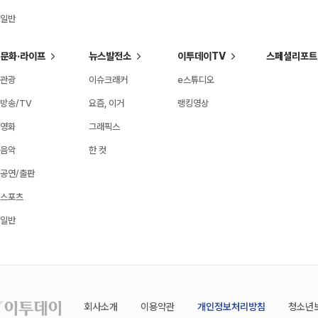
일반
문화·라이프
뉴스발전소
이투데이TV
스페셜리포트
관광
이슈크래커
e스튜디오
방송/TV
요즘, 이거
랭킹영상
영화
그래픽스
음악
한 컷
공연/출판
스포츠
일반
회사소개
이용약관
개인정보처리방침
청소년