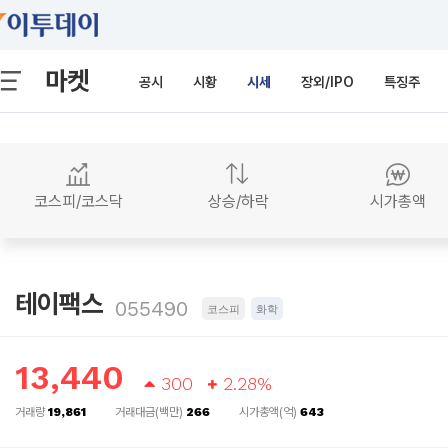
마켓
공시
시황
시세
장외/IPO
특징주
코스피/코스닥
상승/하락
시가총액
테이팩스
055490
코스피
화학
13,440
300
2.28%
거래량
19,861
거래대금(백만)
266
시가총액(억)
643