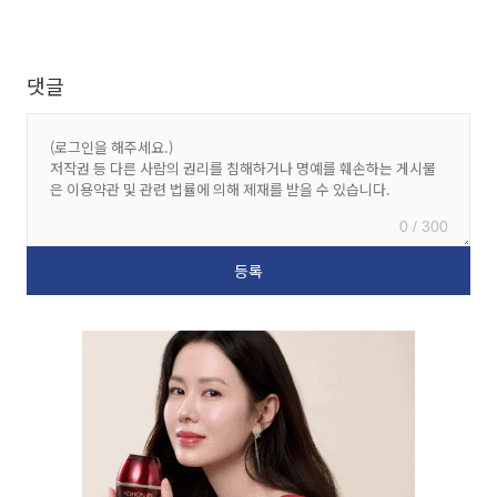
댓글
0 / 300