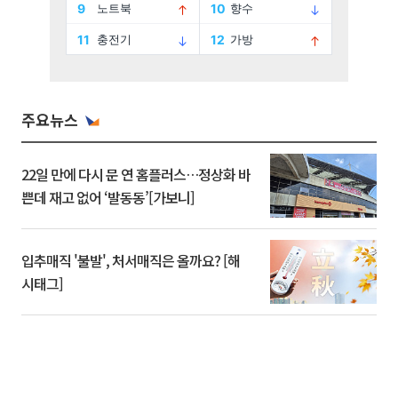
주요뉴스
22일 만에 다시 문 연 홈플러스…정상화 바
쁜데 재고 없어 ‘발동동’[가보니]
입추매직 '불발', 처서매직은 올까요? [해
시태그]