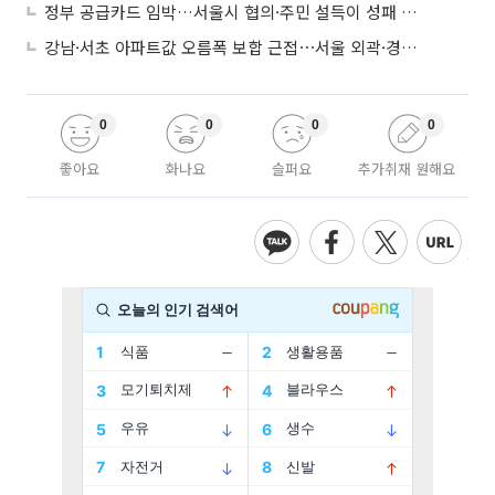
정부 공급카드 임박…서울시 협의·주민 설득이 성패 가른다
강남·서초 아파트값 오름폭 보합 근접⋯서울 외곽·경기 남부 중심 매수세
0
0
0
0
좋아요
화나요
슬퍼요
추가취재 원해요