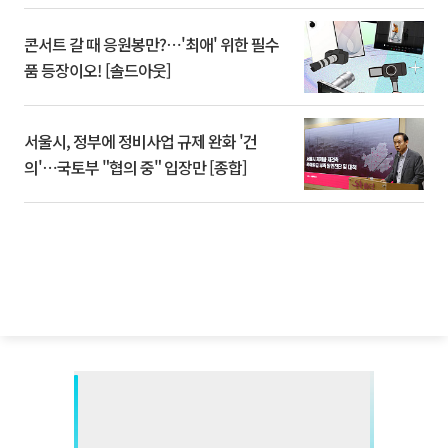
콘서트 갈 때 응원봉만?⋯'최애' 위한 필수
품 등장이오! [솔드아웃]
서울시, 정부에 정비사업 규제 완화 '건
의'⋯국토부 "협의 중" 입장만 [종합]