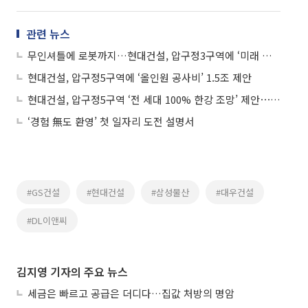
관련 뉴스
무인셔틀에 로봇까지…현대건설, 압구정3구역에 ‘미래 주거’ 그렸다
현대건설, 압구정5구역에 ‘올인원 공사비’ 1.5조 제안
현대건설, 압구정5구역 ‘전 세대 100% 한강 조망’ 제안⋯조망 특화 승부수
‘경험 無도 환영’ 첫 일자리 도전 설명서
#GS건설
#현대건설
#삼성물산
#대우건설
#DL이앤씨
김지영 기자의 주요 뉴스
세금은 빠르고 공급은 더디다…집값 처방의 명암