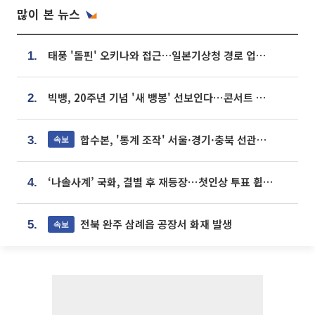
많이 본 뉴스
태풍 '돌핀' 오키나와 접근…일본기상청 경로 업데이트
1.
빅뱅, 20주년 기념 '새 뱅봉' 선보인다⋯콘서트 앞두고 팝업 개최
2.
합수본, '통계 조작' 서울·경기·충북 선관위 등 추가 압수수색
속보
3.
‘나솔사계’ 국화, 결별 후 재등장⋯첫인상 투표 휩쓸고 ‘인기녀’ 등극
4.
전북 완주 삼례읍 공장서 화재 발생
속보
5.