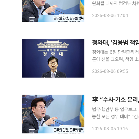
완화될 때까지 범정부 차
청사 중앙재난안전상황실 
2026-08-06 12:04
보던 폭염 상황이 우리의 
바란다"고 말했다. 최근 
고온이 며칠째 관측되고 
청와대, '김용범 책
청와대는 6일 단일종목 레
론에 선을 그으며, 책임 
요하다는 입장을 밝혔다. 
2026-08-06 09:55
의 인터뷰에서 "부동산은 
우 크다"며 "그런 점에서
하고 대책을 어떻게 마련
李 “수사·기소 분리
법무·행안부 등 업무보고…
능한 모든 경우 대비” “
은 검사의 직접·보완 수사
2026-08-05 19:16
는 현실적인, 나름의 타당
다. 이 대통령은 5일 청