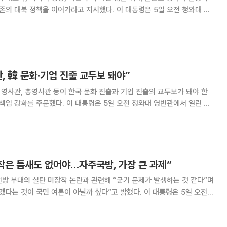
존의 대북 정책을 이어가라고 지시했다. 이 대통령은 5일 오전 청와대 영
일부·국방부·국가보훈부 업무보고에서 “평화와 안전은 평화와 안정은 아무
며 모든 것의 기초가 바로 평화와 안정”이라며 이같이 밝혔다. 그는 “정
하셨던 것인데 평화가 곧 밥이고 평화가 곧 경제”라면서도 “통일부는 요
는 함성을 지르는 느낌이 들 것
, 韓 문화·기업 진출 교두보 돼야”
 영사관, 총영사관 등이 한국 문화 진출과 기업 진출의 교두보가 돼야 한
책임 강화를 주문했다. 이 대통령은 5일 오전 청와대 영빈관에서 열린 외
보훈부 업무보고에서 “우리 대외진출의 핵심은 첫째가 문화”라며 이같이
의 특강점이라면 문화적 평가가 매우 높아지고 첨단기술산업에서 인정받는
중 하나가 방위산업같은 것이다. 남북이 70년 이상 휴전 중인 상황이 오히
측면이 있다”고 언급했다. 이어
작은 틈새도 없어야…자주국방, 가장 큰 과제”
방 부대의 실탄 미장착 논란과 관련해 “군기 문제가 발생하는 것 같다”며
겠다는 것이 국민 여론이 아닐까 싶다”고 밝혔다. 이 대통령은 5일 오전
외교부·통일부·국방부·국가보훈부 업무보고에서 “군기 문제는 하나씩 후퇴
에 화살이 하나도 없는 상황’이 올 수도 있다”며 이같이 말했다. 이 대통령