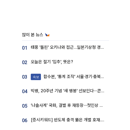
많이 본 뉴스
태풍 '돌핀' 오키나와 접근…일본기상청 경로 업데이트
01
오늘은 절기 '입추', 뜻은?
02
합수본, '통계 조작' 서울·경기·충북 선관위 등 추가 압수수색
03
속보
빅뱅, 20주년 기념 '새 뱅봉' 선보인다⋯콘서트 앞두고 팝업 개최
04
‘나솔사계’ 국화, 결별 후 재등장⋯첫인상 투표 휩쓸고 ‘인기녀’ 등극
05
[증시키워드] 반도체 충격 뚫은 개별 호재...포스코퓨처엠·에코프로·한화솔루션 '눈길'
06