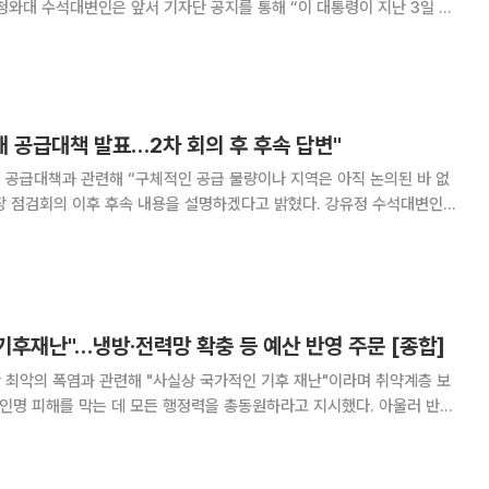
청와대 수석대변인은 앞서 기자단 공지를 통해 “이 대통령이 지난 3일 부
에서 지시했던 사안과 관련해 2차 회의를 주재할 예정"이라고 밝혔다. 이
 공급 물량을 최대한 확보하고, 이미 발표된 공급 계획의 사업 속도를 높
뤄질 것으로 보인다. 도심 유휴부지와 공공부지 활용, 비아파트 공급 확
도 검토 대상에 오를 전망
내 공급대책 발표…2차 회의 후 후속 답변"
 공급대책과 관련해 “구체적인 공급 물량이나 지역은 아직 논의된 바 없
장 점검회의 이후 후속 내용을 설명하겠다고 밝혔다. 강유정 수석대변인은
급 확대·속도와 관련해 다각적인 방안을 검토하고 있다"면서 이같이 밝혔
 있고 난 이후에 후속적인 답들은 드릴 수 있을 것”이라고 했다. 정부가 공
서 서울시와 사전 협의를 하지 않는다는 오세훈 서울시장의 발언에 대해
없고 내부적으로 논의한 바도 없
기후재난"…냉방·전력망 확충 등 예산 반영 주문 [종합]
 최악의 폭염과 관련해 "사실상 국가적인 기후 재난"이라며 취약계층 보
 인명 피해를 막는 데 모든 행정력을 총동원하라고 지시했다. 아울러 반복
 폭염 대응 인프라 확충 계획을 내년도 예산안에 반영하는 방안도 검토하라
은 이날 폭염·가뭄 대처상황 점검회의와 수석보좌관회의를 잇달아 주재하며
심한 폭염이 연일 계속되고 있다"며 "외신에서나 보던 폭염 상황이 우리의