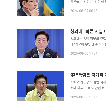
방안을 논의한다. 강유정 
동산 및 주식시장 점검회의
2026-08-07 06:18
번 회의에서는 수도권 주택
이는 방안이 집중적으로 다
대, 인허가 절차 단축 등
청와대 "빠른 시일 
청와대는 6일 정부의 주택
다"며 2차 부동산·주식시
이날 브리핑에서 "주택 공
2026-08-06 17:31
다. 그러면서 “2차 회의가
급대책을 마련하는 과정에
서는 "직접 확인한 바가 
李 "폭염은 국가적 
이재명 대통령은 6일 사상
호와 야외 노동자 안전 등
되는 극한 기후에 대비해
2026-08-06 15:15
고 주문했다. 이 대통령
"그간 경험하지 못했던 극