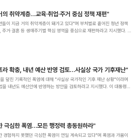
다. 이어 "남부 지역에 이어
거의 취약계층…교육·취업·주거 중심 정책 재편"
년들이 지금 거의 취약계층이 돼가고 있다"며 부처별로 흩어진 청년 정책
산, 주거·결혼 등 생애주기별 핵심 영역을 중심으로 재편하라고 지시했다. 이
 수석보좌관회의를 주재하고 "여러 국정과제 가운데 속도를 높여야 할 것
며 이같이 말했다. 이 대통령은 "얼마 전 청와대가 실시한 청년 대상 표적
도 청년 정책의 가짓수는 많은데 핵심 문제를 해결하는 굵직한 정책은 별로
한다"며 "청년들의 실
프라 확충, 내년 예산 반영 검토…사실상 국가 기후재난"
을 덮친 기록적인 폭염에 대해 "사실상 국가적인 기후 재난 상황"이라며
사업을 내년도 예산안에 반영하는 방안을 검토하라고 지시했다. 이 대통령은
보좌관회의를 주재하고 "사상 최악의 폭염이 전국을 뒤덮고 있다"며 "남
도 처음으로 폭염 중대경보가 내려지는 등 초유의 폭염이 국민의 삶을 크게
 이어 "그 어느 때보다 높은 긴장감을 가지고 정책 대응의 수준과 범위, 속
 한다"며 범정부 차원의 총
못한 극심한 폭염…모든 행정력 총동원하라"
간 경험하지 못했던 극심한 폭염이 연일 계속되고 있다"며 폭염과 가뭄이