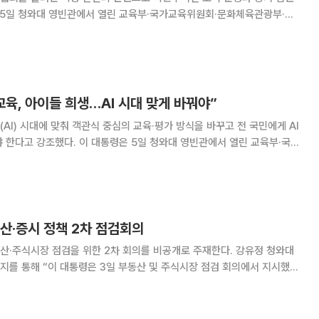
은 5일 청와대 영빈관에서 열린 교육부·국가교육위원회·문화체육관광부·국
 “최근 국민들께서 관심을 가지시는 게 축구협회”라며 “여러 문제가 있
은 비민주적 조직”이라고 말했다. 이어 “선출 과정에서 민주적이고 객관적
느냐는 문제가 있다”며 “장기 집권도 문제”라고 지적했다. 이 대통령은
로 경험해봤는데 단체장 선출 과정이 매우
육, 아이들 희생…AI 시대 맞게 바꿔야”
AI) 시대에 맞춰 객관식 중심의 교육·평가 방식을 바꾸고 전 국민에게 AI
 한다고 강조했다. 이 대통령은 5일 청와대 영빈관에서 열린 교육부·국가
·국가유산청 업무보고에서 “답하는 능력은 의미가 없어지는 시대가 오
하고 구상할지, 세상에 없는 생각을 어떻게 표현할지를 배워야 한다”고 말
험(수능)에 대해서는 “객관적으로 제시된 답 중 하나를 고르는 것은 초보
 일”이라며 “채점 편의를
동산·증시 정책 2차 점검회의
산·주식시장 점검을 위한 2차 회의를 비공개로 주재한다. 강유정 청와대
지를 통해 “이 대통령은 3일 부동산 및 주식시장 점검 회의에서 지시했던
를 7일 오후 2시 비공개로 주재할 예정”이라고 밝혔다. 이번 후속 회의는
방에서 귀국한 3일 첫 회의를 연 지 나흘 만에 진행된다. 2차 회의에서는
 주문한 주택 공급 확대 방안에 대한 관계 부처의 검토 결과가 보고될 전망