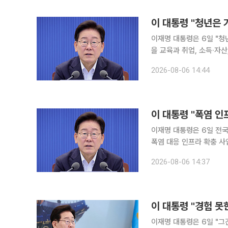
현실이 되고 있다"고 밝혔
이 대통령 "청년은 
이재명 대통령은 6일 "청
을 교육과 취업, 소득·자
대통령은 이날 청와대에서
2026-08-06 14:44
중 하나가 청년 대책"이라
집단면접(FGI) 조사에서
없다는 목소리가 높았다고 
이 대통령 "폭염 인
이재명 대통령은 6일 전국
폭염 대응 인프라 확충 
이날 오후 청와대에서 수석
2026-08-06 14:37
부 지역에 이어 수도권에
위협하고 있다"고 말했다.
도를 최대치로 끌어올려야
이 대통령 "경험 
이재명 대통령은 6일 "그