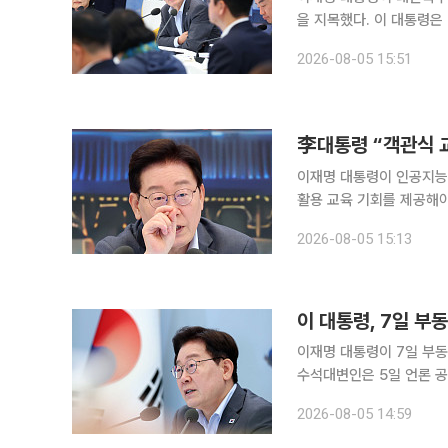
을 지목했다. 이 대통령
가유산청 2차 업무보고에서
2026-08-05 15:51
지만 가장 큰 문제의 근원
으로 인정받는 사람이 뽑히
“체육단체들을 직간접적으
李대통령 “객관식 교
이재명 대통령이 인공지능(
활용 교육 기회를 제공해야
교육위원회·문화체육관광부
2026-08-05 15:13
고 있다”며 “무엇을 질문
했다. 현행 대학수학능력시
컴퓨터도 쉽게 할 수 있는
이 대통령, 7일 부
이재명 대통령이 7일 부동
수석대변인은 5일 언론 공
부동산정책 점검 2차 회의
2026-08-05 14:59
이 대통령이 미국·남미 순
이 대통령이 1차 회의에서