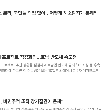
서 “수사와 기소가 명확하게 분
소 분리, 국민들 걱정 많아…어떻게 해소할지가 문제”
메가프로젝트 점검회의…호남 반도체 속도전
가프로젝트’ 추진 상황을 점검하고 호남권 반도체 클러스터 조성 등 후속
 청와대에 따르면 이 대통령은 오는 10일 청와대에서 제2차 메가프로젝트
재한다. 호남권 반도체 클러스터를 비롯해 충청권 첨단산업과 영남권 피지
가 주요 점검 대상이다. 이번 회의에서는 각 사업의 부지 확보와 기반시설 구
 상황이 다뤄질 것으로 보인다. 특히 광주 군공항 부지에 들어설 호남권 반도
공급과 부지 조성 일정
, 비민주적 조직·장기집권이 문제”
협회를 둘러싼 각종 논란의 근원으로 비민주적인 조직 운영과 장기 집권