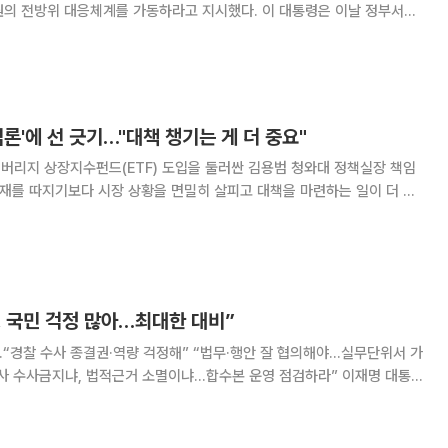
원의 전방위 대응체계를 가동하라고 지시했다. 이 대통령은 이날 정부서울
서울상황센터에서 폭염·가뭄 대처상황 점검회의를 주재하고 "외신에서나
현실이 되고 있다"며 "폭염이 완화될 때까지 전방위 대응체계를 가동하기
전국 대부분 지역에 폭염이 장기간 이어지고 경남 양산에서는 40도를 넘는
있다. 남부 지방에서는 가뭄이 심해지
임론'에 선 긋기…"대책 챙기는 게 더 중요"
버리지 상장지수펀드(ETF) 도입을 둘러싼 김용범 청와대 정책실장 책임
소재를 따지기보다 시장 상황을 면밀히 살피고 대책을 마련하는 일이 더 중
성기홍 청와대 홍보소통수석은 이날 오전 CBS라디오 '박성태의 뉴스쇼'와
물론이고 주식시장 모두 휘발성이 클 뿐 아니라 민생에 미치는 영향도 매
 정책실장은 물론이고 청와대 당국자 모두가 이 모든 상황을 꼼꼼하게 점검
할 것인가에 대해 굉장히 세심하게
, 국민 걱정 많아…최대한 대비”
“경찰 수사 종결권·역량 걱정해” “법무·행안 잘 협의해야…실무단위서 가
검사 수사금지냐, 법적근거 소멸이냐…합수본 운영 점검하라” 이재명 대통령
 폐지를 골자로 하는 형사사법체계 출범을 앞둔 것과 관련해 “국민들이 하
성이 있는 걱정을 어떻게 해소할 거냐가 문제”라며 대비책 마련을 지시했
와대에서 열린 행정안전부·경찰청·소방청·인사혁신처·법무부·검찰청·법제처·