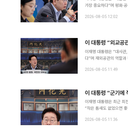
가장 중요하다”며 평화·공
빈관에서 열린 외교부·통
2026-08-05 12:02
리 강조해도 지나치지 않으
동영 통일부 장관께서 말씀
즘 힘들 것이다. 메아리없
이 대통령 “외교공관
이재명 대통령은 “대사관,
다”며 재외공관의 역할과 
교부·통일부·국방부·국가
2026-08-05 11:49
밝혔다. 그는 “대한민국
것”이라며 “예를 들면 그
려 기회요인이 되고 있는 
이 대통령 “군기에 
이재명 대통령은 최근 최전
“작은 틈새도 없었으면 좋
청와대 영빈관에서 열린 
2026-08-05 11:36
하면 나중에는 ‘화살 창고