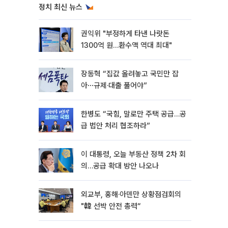
정치 최신 뉴스
권익위 "부정하게 타낸 나랏돈
1300억 원…환수액 역대 최대"
장동혁 “집값 올려놓고 국민만 잡
아⋯규제·대출 풀어야”
한병도 “국힘, 말로만 주택 공급…공
급 법안 처리 협조하라”
이 대통령, 오늘 부동산 정책 2차 회
의…공급 확대 방안 나오나
외교부, 홍해·아덴만 상황점검회의
"韓 선박 안전 총력“