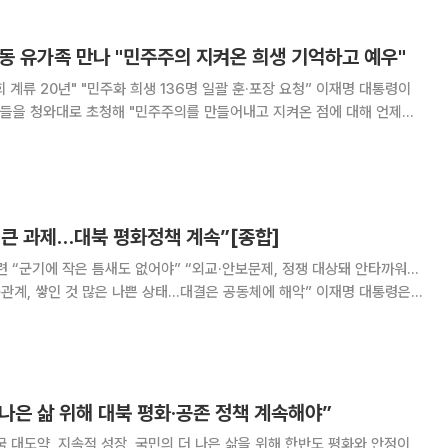
 7시간 30분
동 유가족 만나 "민주주의 지켜온 희생 기억하고 예우"
계류 20년" "민주화 희생 136명 일괄 훈·포장 요청” 이재명 대통령이
들을 청와대로 초청해 "민주주의를 만들어내고 지켜온 점에 대해 언제나
하겠다"고 밝혔다. 이 대통령은 5일 청와대 충무실에서 열린 전국민족민
립 40주년 기념 오찬에서 이같이 말했다. 이 대통령은 "유가협 어머님,
, 거리에서 만났는데 이렇게 청와대에서 뵙게 돼서 감개무량하다"며 "많
로 대한민국이 다시 민주주의를 되
 큰 과제…대북 평화정책 계속”[종합]
련 “군기에 작은 틈새도 없어야” “외교·안보문제, 정쟁 대상돼 안타까워…
관계, 쌓인 것 많은 나쁜 상태…대결은 공동체에 해악” 이재명 대통령은
 미장착 논란과 관련해 우리나라가 자주국방이라는 과제를 보유한 만큼 군
 주문했다. 또 한반도 안정은 경제와도 직결된다며 대북 평화·공존 정책을
대통령은 5일 오전 청와대 영빈관에서 열린 외교부·통일부·국방부·국가보
문제가 발생하는 것 같다”며
 나은 삶 위해 대북 평화·공존 정책 계속해야”
 대도약, 지속적 성장, 국민의 더 나은 삶을 위해 한반도 평화와 안정이