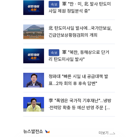
軍 "한ㆍ미, 北 발사 탄도미
속보
사일 제원 정밀분석 중"
北 탄도미사일 발사에…국가안보실,
긴급안보상황점검회의 개최
軍 "북한, 동해상으로 단거
속보
리 탄도미사일 발사"
청와대 "빠른 시일 내 공급대책 발
표…2차 회의 후 후속 답변"
李 "폭염은 국가적 기후재난"…냉방
·전력망 확충 등 예산 반영 주문 [종
합]
뉴스발전소