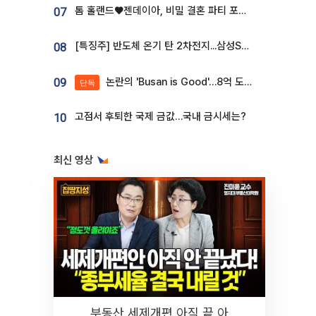
톰 홀랜드♥젠데이아, 비밀 결혼 파티 포착⋯호텔 대관비만 9억
07
[특징주] 반도체 온기 탄 2차전지...삼성SDI, 장 초반 7% 넘게 껑충
08
논란의 'Busan is Good'…8억 도시브랜드, 용산 대통령실 CI 업체가 수행
09
단독
고점서 후퇴한 국제 금값…국내 금시세는?
10
최신 영상
부동산 세제개편 아직 끝 아