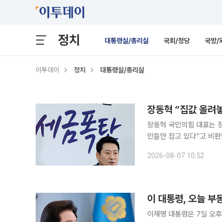
정치
대통령실/총리실
국회/정당
국방/
이투데이
정치
대통령실/총리실
장동혁 “집값 올려
장동혁 국민의힘 대표는 정
민들만 잡고 있다”고 비판
대표는 7일 오전 국회에
2026-08-07 10:52
악의 근원”이라며 “부동산
1년 동안 서울 아파트값이
위”라고 주장했다. 이어 
이 대통령, 오늘 부
이재명 대통령은 7일 오후