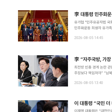
이다. 이 대통령은 3일 약
李 대통령 민주화운
유가협 "민주유공자법 국회 
민주화운동 희생자 유가족
기억하고 예우하도록 노력
2026-08-05 14:45
주유가족협의회(유가협) 창
아버님들은 대개 길가에서
은 분들의 치열한 투쟁으
李 “자주국방, 가장
최전방 빈총 경계 논란 관
주장보다 책임져야” “남북
최근 최전방 부대의 실탄
2026-08-05 13:40
기강을 바로잡아야 한다고
이어가라고 지시했다. 이 
훈부 업무보고에서 “군기 
이 대통령 “국민 더
이재명 대통령은 “대한민국