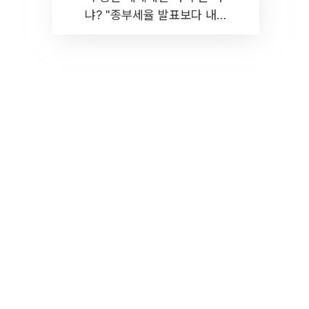
냐? "종부세율 발표보다 내릴
것" 장기거주·양도세 전망 I 집
땅지성 I 김인만, 진미윤