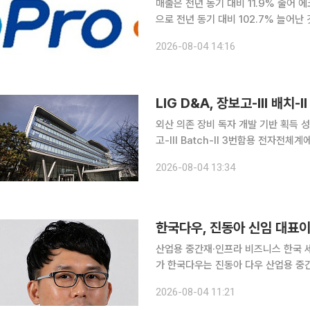
매출은 전년 동기 대비 11.9% 줄어
으로 전년 동기 대비 102.7% 늘어
8208억원으로 전년 동기 대비 11.9
2026-08-04 14:16
시세 및 환율 효과로 리사이클 부문 
을 미쳤다. 다만 현지 집중호우로 인
성은 다소 둔화됐다고 에코프로 측은 
LIG D&A, 장보고-III 배
외산 의존 장비 독자 개발 기반 획득 성
고-III Batch-II 3번함용 전자
제작에 착수했다고 4일 밝혔다. ‘장보고-I
2026-08-04 13:34
건조하는 국책사업이다. 특히 잠수함용
량 외국산 장비에 의존해 왔다. LIG D
계에 이어 수중 시
한국다우, 진동아 신임 대표이
산업용 중간재·인프라 비즈니스 한국 
가 한국다우는 진동아 다우 산업용 중간재
임 대표이사 사장으로 선임했다고 4일 
2026-08-04 11:21
스의 한국 시니어 세일즈 리더를 겸임