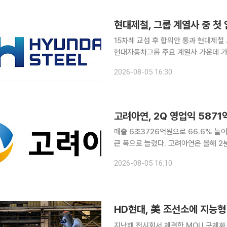
2.4%포인트 상승했다. 직전 분기와
현대제철, 그룹 계열사 중 첫
15차례 교섭 후 합의안 통과 현대제철
현대자동차그룹 주요 계열사 가운데 가
노조는 이날 실시한 조합원 찬반 투표에서
2026-08-05 16:30
성표를 던져 지난달 31일 노사가 마련
원 인상, 성과급 300%, 현금 500
외에도 노사 합의 내용엔 AI 기술혁신
고려아연, 2Q 영업익 5871
매출 6조3726억원으로 66.6% 늘
큰 폭으로 늘렸다. 고려아연은 올해 2분
록했다고 6일 공시했다. 전년 동기 대비
2026-08-05 16:10
률은 약 9.2%로 지난해 2분기 약 6
5.0% 늘었지만 영업이익은 21.3% 
인세비용차감전계속사업이익은 5
HD현대, 美 조선소에 지능형
지난해 전시회서 체결한 MOU 구체화