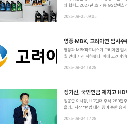
와 협력…2027년 초 가동 GS칼텍스
활유 수출 물량 증가에 대응하고 제품 
2026-08-05 09:05
험물 취급 창고 중 처음으로 ‘4방향 셔
초부터 제품 입고와 보관, 출고 과정 
류창고 선반 내부에서 앞뒤와 좌우로 
영풍과 MBK파트너스가 고려아연 임시
월 만에 자진 취하했다. 이에 고려아연
·MBK 측의 사과를 촉구했다. 고려아연
2026-08-04 18:28
주총회 결의 취소 소송을 스스로 취하하
다'고 설명했지만 장기간 이어진 소송을
장이 겪은 불확실성에 대한 충분한 설
정기선, 국민연금 제치고 HD
정몽준 이사장, HD현대 주식 280만
올라…시장 "편법 대신 증여 통한 승
단 이사장으로부터 HD현대 주식 280
2026-08-04 17:28
증여를 통한 지분 이전으로 승계 작업