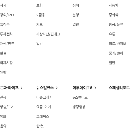
시세
보험
정책
자동차
장외/IPO
2금융
분양
중화학
특징주
카드
일반
항공/물류
투자전략
가상자산/핀테크
유통
채권/펀드
일반
의료/바이오
환율
중기/벤처
국제시황
일반
일반
문화·라이프
뉴스발전소
이투데이TV
스페셜리포트
관광
이슈크래커
e스튜디오
방송/TV
요즘, 이거
랭킹영상
영화
그래픽스
음악
한 컷