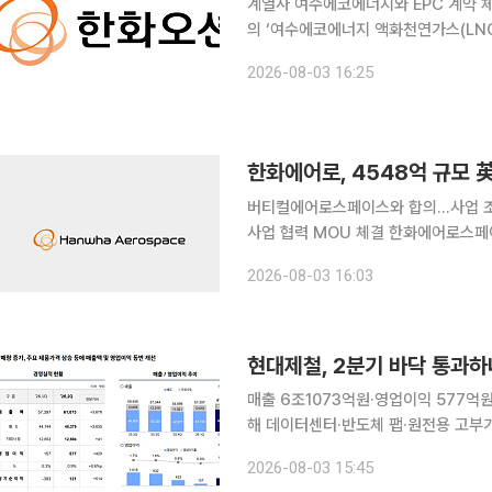
계열사 여수에코에너지와 EPC 계약 
의 ‘여수에코에너지 액화천연가스(LNG
시했다. 3일 한화오션 공시에 따르면
2026-08-03 16:25
490MW급 LNG 집단에너지 시설의 
원으로 한화오션의 지난해 연결 기준 매
2029년 8월까지다. 대금 지급 조건 
한화에어로, 4548억 규모 
버티컬에어로스페이스와 합의…사업 조기
사업 협력 MOU 체결 한화에어로스페
스와 체결한 약 4548억원 규모의 
2026-08-03 16:03
에어로스페이스그룹과 맺은 ‘VX4 기체
발·공급계약’을 합의 해지했다고 3일 공
기준 매출액의 7.09%에 해당한다. 계
현대제철, 2분기 바닥 통과하
매출 6조1073억원·영업이익 577억
해 데이터센터·반도체 팹·원전용 고부가
품가격 상승에 힘입어 수익성을 회복했
2026-08-03 15:45
부가 철강재 판매 증가를 기반으로 실