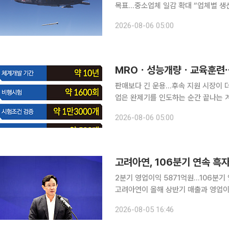
목표…중소업체 일감 확대 “업체별 생산
단계에서 그동안 겪은 고초는 말로 설명
2026-08-06 05:00
하늘을 날 수 있을지 모두가 숨죽여 지
고 있더군요. 이제 양산까지 왔다는 사
항공의 황태부 사장은 5일 KF-21
판매보다 긴 운용…후속 지원 시장이 
업은 완제기를 인도하는 순간 끝나는 
정비와 부품 공급, 성능개량, 교육훈
2026-08-06 05:00
는 사업으로 평가된다. 한국형 초음속 
판매뿐 아니라 유지·보수(MRO), 성
으로 부상할 전망이다. 방위사업청에 따
고려아연, 106분기 연속 흑자
2분기 영업이익 5871억원…106분기 
고려아연이 올해 상반기 매출과 영업이익
승과 판매량 확대에 힘입어 은을 비롯
2026-08-05 16:46
2분기 연결 기준 매출 6조3726억원,
은 기간보다 매출은 66.6%, 영업이익