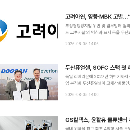
다만 조정중지가 곧바로 파업을 의미하
고려아연, 영풍·MBK 고발…
부정경쟁방지법 위반 및 업무방해 혐의
트 크루서블'의 명칭과 표지 등을 무
발했다고 5일 밝혔다. 구체적인 고려아
2026-08-05 14:06
윤종하 MBK 부회장, 장세환 영풍문
의로 서울 종로경찰서에 고발했다. 고
6월 27일 프로젝트 크루서블의 명칭
두산퓨얼셀, SOFC 스택 첫
독일 리베리온에 2027년 하반기까지 
업 본격화 두산퓨얼셀이 고체산화물연료
수출한다. 지난해 SOFC 시스템 국산
2026-08-05 14:00
하며 사업 영역을 확대한다. 두산퓨얼셀
SOFC 스택 공급 계약을 체결했다고 
해외 수출 계약이다. 계약 금액은 지난
GS칼텍스, 윤활유 물류센터
국내 위험물 창고 최초 4방향 셔틀 도