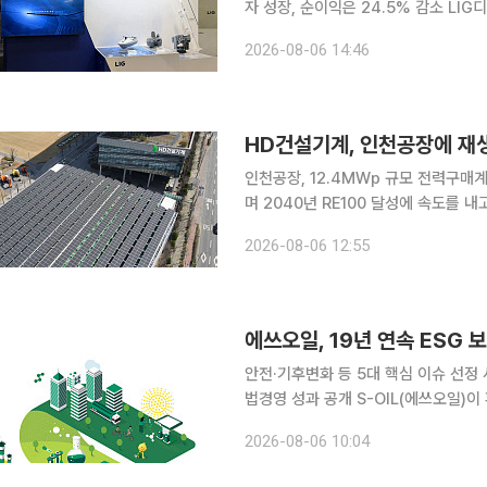
자 성장, 순이익은 24.5% 감소 LI
사업 확대에 힘입어 올해 2분기 매출과 
2026-08-06 14:46
결 기준 매출 1조1101억원, 영업이익
매출은 17.4%, 영업이익은 29.5%
승했다. 수출 사업
HD건설기계, 인천공장에 재
인천공장, 12.4MWp 규모 전력구
며 2040년 RE100 달성에 속도를 
복수의 재생에너지 발전사업자와 총 12
2026-08-06 12:55
했다. 이번 계약을 통해 HD건설기계 
존 19%에서 43.9%로 두 배 이상
너지 전력 사용 비중을 늘리고 있으며,
에쓰오일, 19년 연속 ESG
안전·기후변화 등 5대 핵심 이슈 선정
법경영 성과 공개 S-OIL(에쓰오일)이 
고서’를 발간했다고 6일 밝혔다. 200
2026-08-06 10:04
기업 활동이 환경과 사회에 미치는 영
중 중대성 평가를 기반으로 작성됐다.