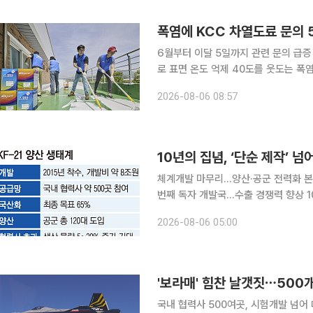
질 관리, 준법·윤리경영, 재무건전성·투
폭염에 KCC 차열도료 문의 
6월부터 이달 5일까지 관련 문의 급증
로 표면 온도 억제 40도를 웃도는 
료 수요가 늘고 있다. KCC는 지난 
2026-08-06 08:57
료 관련 문의가 지난해 같은 기간보다 
가와 제품 기능, 시공 방법 등이었다.
차열도료를 적용하려는 기관과 소비자
체계개발 마무리…양산·공군 전력화 본격
번째 독자 개발국…수출 경쟁력 향상 10
발 사업이 마침내 마무리되면서 우리나
2026-08-06 05:00
랐다. 단순히 새로운 전투기 한 기종을
계를 아우르는 ‘항공주권’을 확보했다는
한 KF-21 사업이 기본·상세설계와 시
'보라매' 힘찬 날갯짓⋯500개
국내 협력사 500여곳, 시험개발 넘어