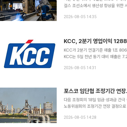
걸스 조선소에서 생산성 향상을 위한 
해 미국 워싱턴에서 열렸던 해양항공우
2026-08-05 14:35
기술 협력을 위한 양해각서(MOU)’
에 있는 조선소로 미국 최대 수상함 건
봇·AI 도입을 통한 디지털 조선소 구
KCC, 2분기 영업이익 12
KCC가 2분기 연결기준 매출 1조 806
KCC는 5일 전년 동기 대비 매출은 7
다. 건설경기 침체와 지정학적 불확실성
2026-08-05 14:31
분석된다. 호르무즈 해협 봉쇄에 따른
익이 감소했다. KCC 관계자는 “호르
성이 저하됐지만 하이테크 물량 증가
포스코 임단협 조정기간 연장
다음 조정회의 18일 임금·성과급 간극
노동위원회의 조정기간 연장 결정으로 
노사를 대상으로 열린 임단협 2차 조
2026-08-05 14:28
이다. 포스코 노조는 지난달 8~9일
위가 향후 조정중지 결정을 내리면 노