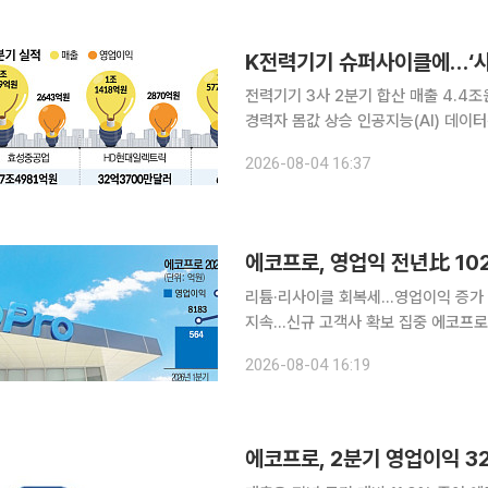
있다는 평가가 나온다. 4일 금융감독
계획보고서를 제출하고 오는 9월 3일
K전력기기 슈퍼사이클에…‘사
전력기기 3사 2분기 합산 매출 4.4
경력자 몸값 상승 인공지능(AI) 데이
력기기 업체들이 호황을 이어가면서 생
2026-08-04 16:37
해지고 있다. 설비는 투자로 늘릴 수 
양성하기 어렵기 때문이다. 4일 업계
직 채용, 자체 기술교육 확대에 나서고
에코프로, 영업익 전년比 10
리튬·리사이클 회복세…영업이익 증가 
지속…신규 고객사 확보 집중 에코프로
분기 영업이익이 지난해 같은 기간보다
2026-08-04 16:19
질 것으로 예상하면서도 신규 고객사 
에코프로그룹은 연결 기준 올해 2분기 
다고 4일 밝혔다. 같은 기간 매출은 
에코프로, 2분기 영업이익 3