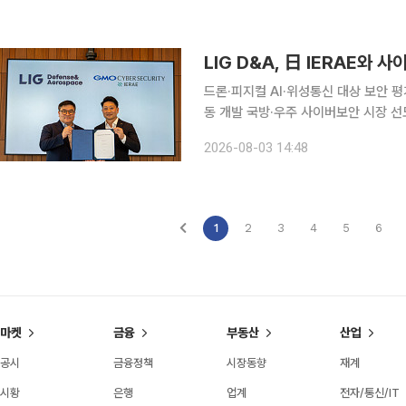
연결기준 매출 6조1073억원, 영업이
6.4%, 영업이익은 420억원 증가했
LIG D&A, 日 IERAE와
드론·피지컬 AI·위성통신 대상 보안 
동 개발 국방·우주 사이버보안 시장 선도
버보안 전문기업 손잡고 우주·무인체계의
2026-08-03 14:48
일 일본 도쿄 시부야 GMO 인터넷그룹 본사
와 사이버보안 분야 업무제휴 양해각서(
드론과 피지컬 AI 기반
1
2
3
4
5
6
마켓
금융
부동산
산업
공시
금융정책
시장동향
재계
시황
은행
업계
전자/통신/IT