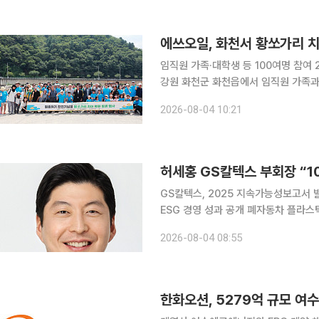
아·태평양 지역 기술지원 및 개발(TS&
입사해 공급망 부서에서 경력을 시작했
에쓰오일, 화천서 황쏘가리 치
임직원 가족·대학생 등 100여명 참여
강원 화천군 화천읍에서 임직원 가족과
황쏘가리 치어 방류 봉사활동을 진행했
2026-08-04 10:21
호하고 담수 생태계 보전에 대한 관심
마련됐다. 참가자들은 안전교육과 황쏘
5000마리를 직접 방류했다. 에쓰오일
허세홍 GS칼텍스 부회장 “1
GS칼텍스, 2025 지속가능성보고서 
ESG 경영 성과 공개 폐자동차 플라스틱
난해 환경·사회·지배구조(ESG) 분야
2026-08-04 08:55
간했다고 4일 밝혔다. 2006년 첫 보
있는 성장’을 목표로 기존 사업의 ES
다. 환경 분야에서는 ‘저탄소 정유
한화오션, 5279억 규모 여