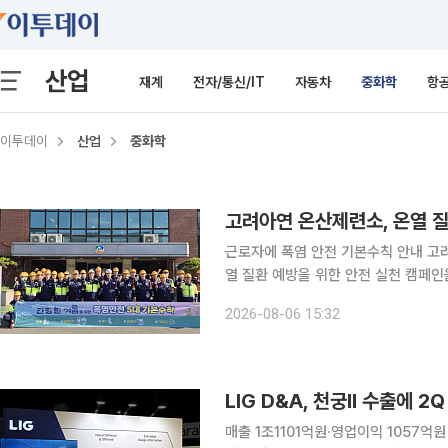
산업
재계
전자/통신/IT
자동차
중화학
항
이투데이
산업
중화학
고려아연 온산제련소, 온열 질
근로자에 폭염 안전 기본수칙 안내 고
열 질환 예방을 위한 안전 실천 캠페인
는 폭염으로부터 근로자의 건강과 안전
2026-08-06 15:32
실천 문화를 촉진하자는 취지로 마련됐
깨끗한 물 충분히 섭취하기 △바람·그
상 시 충분한 휴식 하기 △냉각용품 
LIG D&A, 천궁Ⅱ 수출에 2
매출 1조1101억원·영업이익 1057억