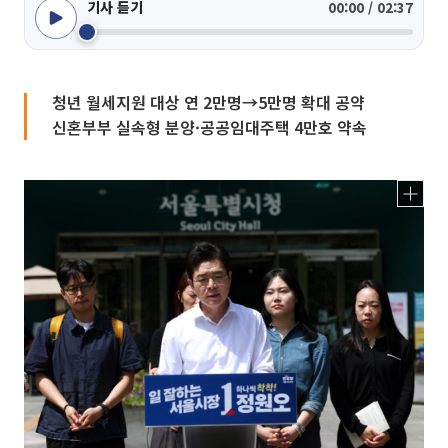
기사 듣기
00:00 / 02:37
청년 월세지원 대상 연 2만명→5만명 확대 공약
신혼부부 실속형 분양·공공임대주택 4만호 약속