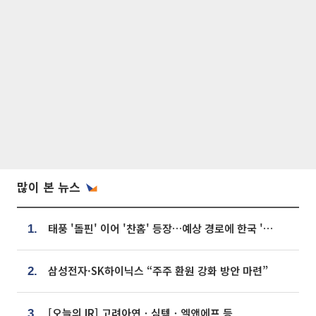
많이 본 뉴스
태풍 '돌핀' 이어 '찬홈' 등장…예상 경로에 한국 '한숨'
1.
삼성전자·SK하이닉스 “주주 환원 강화 방안 마련”
2.
[오늘의 IR] 고려아연ㆍ심텍ㆍ엘앤에프 등
3.