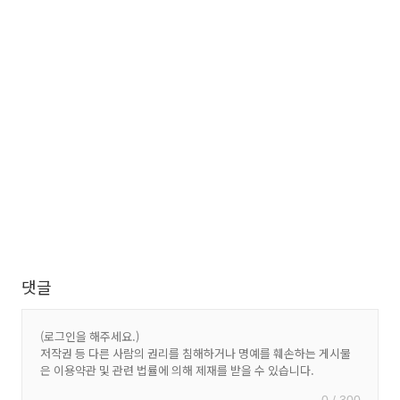
댓글
0 / 300