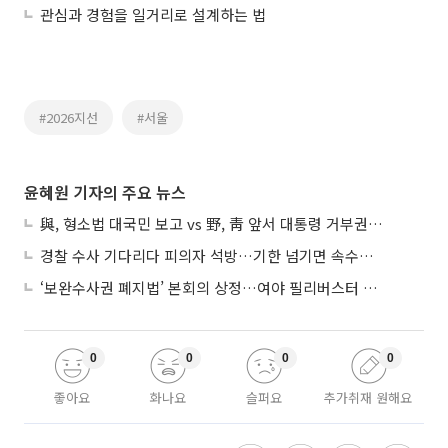
관심과 경험을 일거리로 설계하는 법
#2026지선
#서울
윤혜원 기자의 주요 뉴스
與, 형소법 대국민 보고 vs 野, 靑 앞서 대통령 거부권 촉구
경찰 수사 기다리다 피의자 석방…기한 넘기면 속수무책
‘보완수사권 폐지법’ 본회의 상정…여야 필리버스터 대치
0
0
0
0
좋아요
화나요
슬퍼요
추가취재 원해요