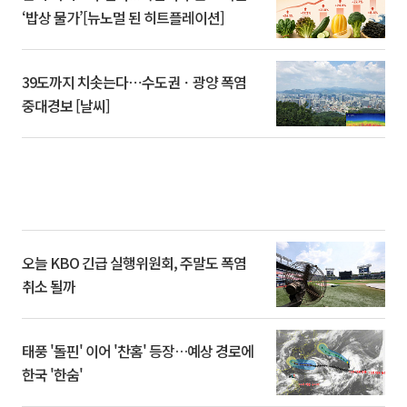
‘밥상 물가’[뉴노멀 된 히트플레이션]
39도까지 치솟는다⋯수도권ㆍ광양 폭염
중대경보 [날씨]
오늘 KBO 긴급 실행위원회, 주말도 폭염
취소 될까
태풍 '돌핀' 이어 '찬홈' 등장…예상 경로에
한국 '한숨'