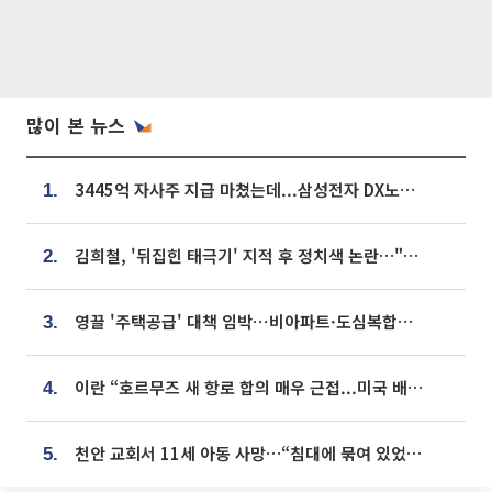
많이 본 뉴스
3445억 자사주 지급 마쳤는데...삼성전자 DX노조, 뒤늦은 '떼쓰기 집회'
1.
김희철, '뒤집힌 태극기' 지적 후 정치색 논란…"좌우 떠나 우리나라 국기"
2.
영끌 '주택공급' 대책 임박⋯비아파트·도심복합까지 총동원
3.
이란 “호르무즈 새 항로 합의 매우 근접...미국 배상 먼저”
4.
천안 교회서 11세 아동 사망…“침대에 묶여 있었다” 진술 확보
5.