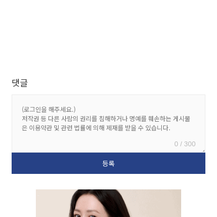
댓글
0 / 300