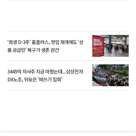
‘회생 D-3주’ 홈플러스, 영업 재개에도 ‘상
품 공급망’ 복구가 생존 관건
3445억 자사주 지급 마쳤는데...삼성전자
DX노조, 뒤늦은 '떼쓰기 집회'