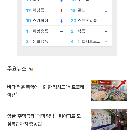
주요뉴스
바다 태운 폭염에…회 한 접시도 ‘히트플레
이션’
영끌 '주택공급' 대책 임박⋯비아파트·도
심복합까지 총동원