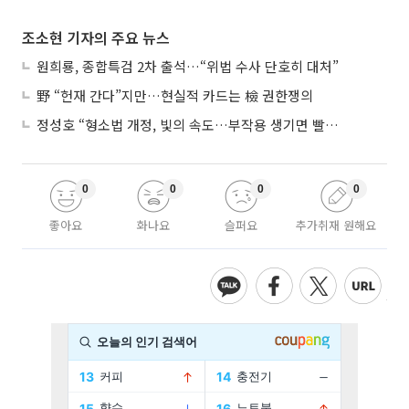
조소현 기자의 주요 뉴스
원희룡, 종합특검 2차 출석…“위법 수사 단호히 대처”
野 “헌재 간다”지만…현실적 카드는 檢 권한쟁의
정성호 “형소법 개정, 빛의 속도…부작용 생기면 빨리 고쳐야”
0
0
0
0
좋아요
화나요
슬퍼요
추가취재 원해요