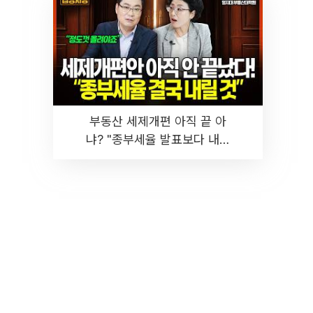
부동산 세제개편 아직 끝 아
냐? "종부세율 발표보다 내릴
것" 장기거주·양도세 전망 I 집
땅지성 I 김인만, 진미윤