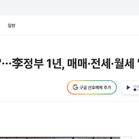
일반
⋯李정부 1년, 매매·전세·월세 
기사
구글 선호매체 추가