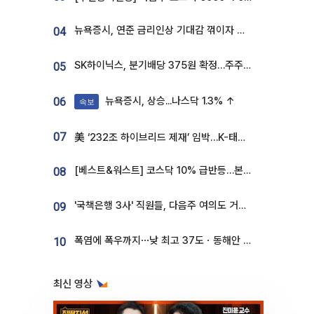
뉴욕증시, 연준 금리인상 기대감 꺾이자 상승...S&P500 사상 최고치 [종합]
04
SK하이닉스, 분기배당 375원 확정…주주환원책 9월로 앞당겨 발표
05
뉴욕증시, 상승...나스닥 1.3% ↑
06
속보
07
美 ‘232조 하이브리드 제재’ 임박…K-태양광, 불확실성 털고 날개 다나
[베스트&워스트] 코스닥 10% 급반등…본느, 최대주주 변경 기대에 270% 폭등
08
'국책은행 3사' 직원들, 다음주 여의도 거리 나서는 까닭은
09
폭염에 폭우까지⋯낮 최고 37도ㆍ동해안 강한 비 [날씨]
10
최신 영상