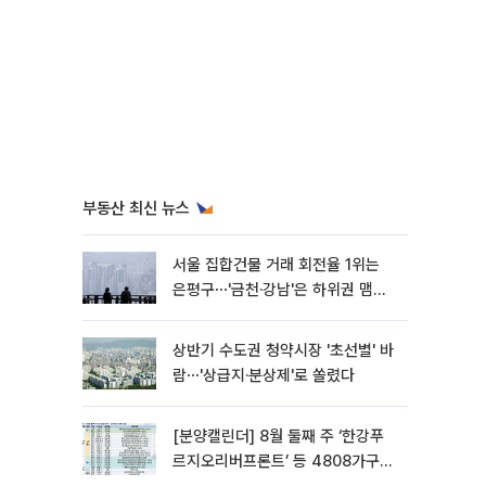
부동산 최신 뉴스
서울 집합건물 거래 회전율 1위는
은평구⋯'금천·강남'은 하위권 맴돌
아
상반기 수도권 청약시장 '초선별' 바
람⋯'상급지·분상제'로 쏠렸다
[분양캘린더] 8월 둘째 주 ‘한강푸
르지오리버프론트’ 등 4808가구