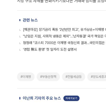
시장 구조 자체를 변화시키기보다는 거래와 심리를 조정하
관련 뉴스
[채권마감] 장기금리 폭등 ‘2년반만 최고’, 유가상승+이재명
"난임은 지원, 사회적 냉동은 제외"…'난자동결' 국가 책임은 
정청래 "코스피 7000은 이재명 국정신뢰 결과…국민의힘은
‘경험 無도 환영’ 첫 일자리 도전 설명서
#이재명
#부동산정책
#전월세급등
#양도세중
이난희 기자의 주요 뉴스
자세히보기