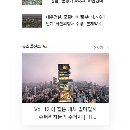
구 공급…분양가 4억4000만원대
대우건설, 모잠비크 '로부마 LNG 1
단계' 낙찰의향서 수령…본계약 수
주 ‘청신호'
뉴스발전소
Vol. 12 이 집은 대체 얼마일까
: 슈퍼리치들의 주거지 [THE
RARE]