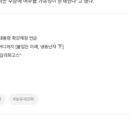
는 수준에 머무를 가능성이 존재한다"고 했다.
 대통령 확장재정 언급
어디까지 [붙잡은 미래, 냉동난자 下]
 갈라파고스"
과
#보유세강화