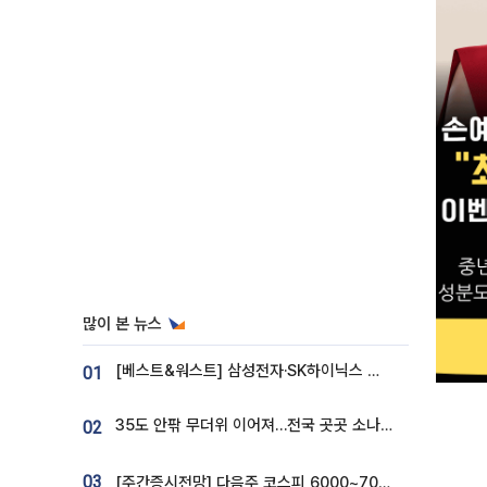
많이 본 뉴스
[베스트&워스트] 삼성전자·SK하이닉스 밀린 한 주…상상인증권은 85% 급등
01
35도 안팎 무더위 이어져…전국 곳곳 소나기 [오늘 날씨]
02
03
[주간증시전망] 다음주 코스피 6000~7000⋯“外人 수급은 정책이 변수”