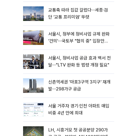
분양
교통축 따라 집값 갈렸다⋯세종·검
단 ‘교통 프리미엄’ 뚜렷
서울시, 정부에 정비사업 규제 완화
'건의'⋯국토부 "협의 중" 입장만
[종합]
서울시, 정비사업 공급 효과 백서 전
달⋯"LTV 완화 등 법령 개정 필요"
신촌역세권 '마포3구역 3지구' 재개
발⋯298가구 공급
서울 거주자 경기·인천 아파트 매입
비중 4년 만에 최대
LH, 시흥거모 첫 공공분양 290가