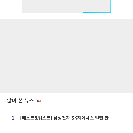
많이 본 뉴스
[베스트&워스트] 삼성전자·SK하이닉스 밀린 한 주…상상인증권은 85% 급등
1.