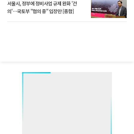
서울시, 정부에 정비사업 규제 완화 '건
의'⋯국토부 "협의 중" 입장만 [종합]