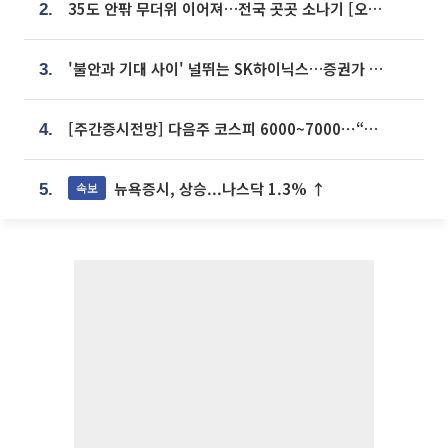
35도 안팎 무더위 이어져…전국 곳곳 소나기 [오늘 날씨]
2.
'불안과 기대 사이' 널뛰는 SK하이닉스…증권가 "HBM4·LTA 기반 펀터멘털 견고"
3.
[주간증시전망] 다음주 코스피 6000~7000⋯“外人 수급은 정책이 변수”
4.
뉴욕증시, 상승...나스닥 1.3% ↑
속보
5.