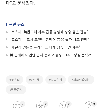
다"고 분석했다.
관련 뉴스
"코스피, 美반도체 지수 급등 영향에 상승 출발 전망"
"코스피, 반도체 모멘텀 힘입어 7000 돌파 시도 전망"
"계절적 변동성 우려 딛고 대세 상승 국면 지속"
美 클래리티 법안 연내 통과 가능성 13%…상원 문턱서 제동
#코스피
#반도체
#차익실현
#외국인순매도
#미국증시
0
0
0
0