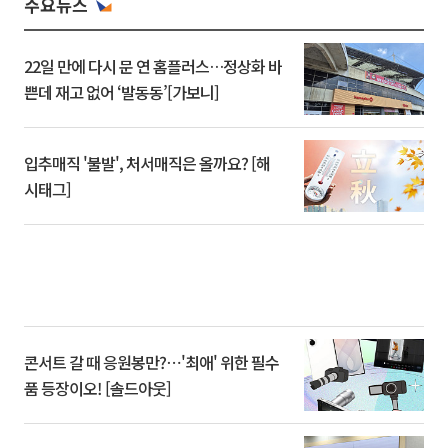
주요뉴스
22일 만에 다시 문 연 홈플러스…정상화 바
쁜데 재고 없어 ‘발동동’[가보니]
입추매직 '불발', 처서매직은 올까요? [해
시태그]
콘서트 갈 때 응원봉만?⋯'최애' 위한 필수
품 등장이오! [솔드아웃]