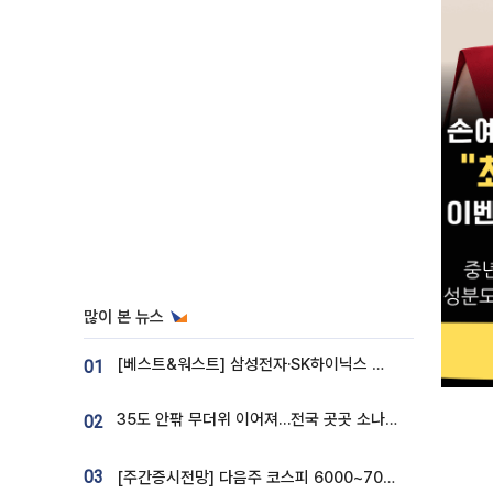
많이 본 뉴스
[베스트&워스트] 삼성전자·SK하이닉스 밀린 한 주…상상인증권은 85% 급등
01
35도 안팎 무더위 이어져…전국 곳곳 소나기 [오늘 날씨]
02
03
[주간증시전망] 다음주 코스피 6000~7000⋯“外人 수급은 정책이 변수”