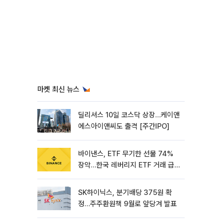
마켓 최신 뉴스
딜리셔스 10일 코스닥 상장…케이앤
에스아이앤씨도 출격 [주간IPO]
바이낸스, ETF 무기한 선물 74%
장악…한국 레버리지 ETF 거래 급
증 [e가상자산]
SK하이닉스, 분기배당 375원 확
정…주주환원책 9월로 앞당겨 발표