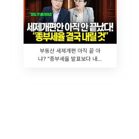
부동산 세제개편 아직 끝 아
냐? "종부세율 발표보다 내릴
것" 장기거주·양도세 전망 I 집
땅지성 I 김인만, 진미윤