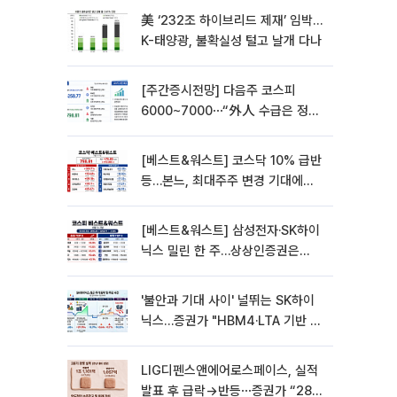
美 ‘232조 하이브리드 제재’ 임박…
K-태양광, 불확실성 털고 날개 다나
[주간증시전망] 다음주 코스피
6000~7000⋯“外人 수급은 정책
이 변수”
[베스트&워스트] 코스닥 10% 급반
등…본느, 최대주주 변경 기대에
270% 폭등
[베스트&워스트] 삼성전자·SK하이
닉스 밀린 한 주…상상인증권은
85% 급등
'불안과 기대 사이' 널뛰는 SK하이
닉스…증권가 "HBM4·LTA 기반 펀
터멘털 견고"
LIG디펜스앤에어로스페이스, 실적
발표 후 급락→반등⋯증권가 “28년