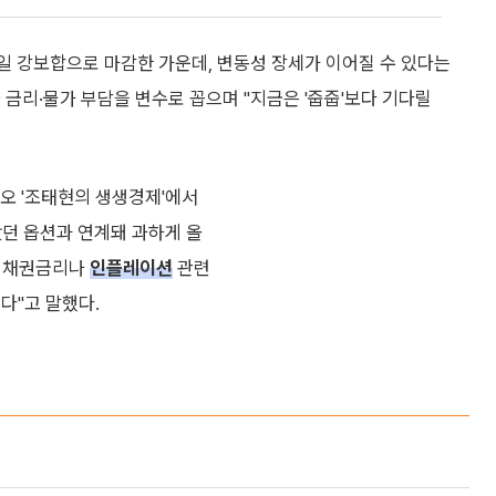
8일 강보합으로 마감한 가운데, 변동성 장세가 이어질 수 있다는
 금리·물가 부담을 변수로 꼽으며 "지금은 '줍줍'보다 기다릴
오 '조태현의 생생경제'에서
왔던 옵션과 연계돼 과하게 올
국 채권금리나
인플레이션
관련
다"고 말했다.