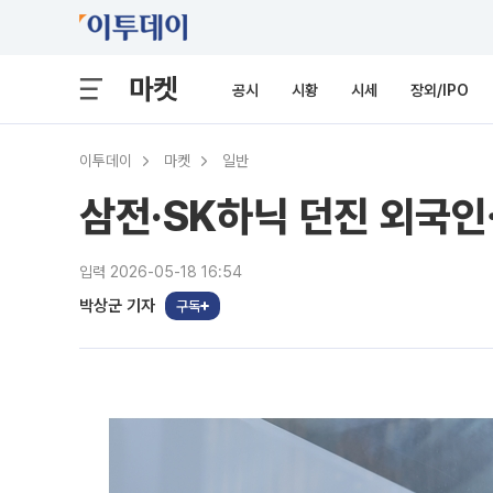
마켓
공시
시황
시세
장외/IPO
이투데이
마켓
일반
삼전·SK하닉 던진 외국인
입력 2026-05-18 16:54
박상군 기자
구독