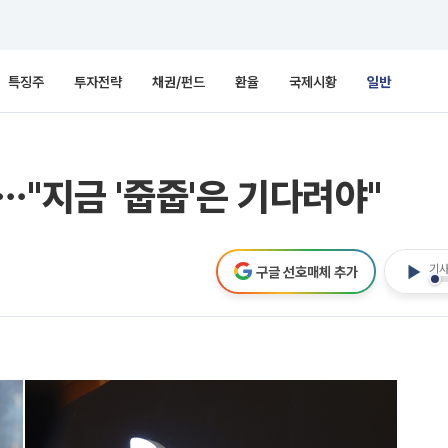
특징주
투자전략
채권/펀드
환율
국제시황
일반
⋯"지금 '줍줍'은 기다려야"
기사
구글 선호매체 추가