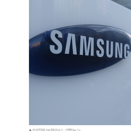
▲삼성전자·SK하이닉스. (연합뉴스)