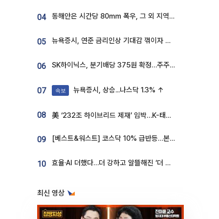
동해안은 시간당 80㎜ 폭우, 그 외 지역은 폭염…‘극과 극 날씨’
04
뉴욕증시, 연준 금리인상 기대감 꺾이자 상승...S&P500 사상 최고치 [종합]
05
SK하이닉스, 분기배당 375원 확정…주주환원책 9월로 앞당겨 발표
06
뉴욕증시, 상승...나스닥 1.3% ↑
07
속보
08
美 ‘232조 하이브리드 제재’ 임박…K-태양광, 불확실성 털고 날개 다나
[베스트&워스트] 코스닥 10% 급반등…본느, 최대주주 변경 기대에 270% 폭등
09
효율·AI 더했다…더 강하고 알뜰해진 ‘더 뉴 그랜저 하이브리드’ [ET의 모빌리티]
10
최신 영상