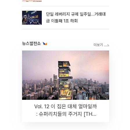
까지 튼튼”
단일 레버리지 규제 일주일…거래대
금 이틀째 1조 하회
뉴스발전소
Vol. 12 이 집은 대체 얼마일까
: 슈퍼리치들의 주거지 [THE
RARE]