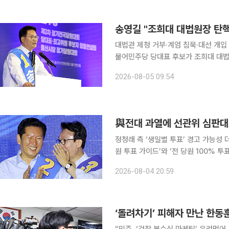
공시를 제도화하고 공시정보의 신뢰성을
개정법률안'을 대표발의했다고 밝혔다.
송영길 "조희대 대법원장 탄
대법관 제청 거부·계엄 침묵·대선 개입
불어민주당 당대표 후보가 조희대 대법
일 오전 서울 여의도 국회 소통관에서
2026-08-05 09:54
장 탄핵을 추진하겠다”고 말했다. 그
침묵 △대선 개입 등 세 가지를 들었다
대법관이 3월 3일 퇴임했고 대법관
與전대 과열에 선관위 심판대
정청래 측 ‘생일별 투표’ 경고 가능성
원 투표 가이드’와 ‘전 당원 100% 
내린다. 당 선관위 공명선거분과는 4일
2026-08-04 20:59
여부와 제재 필요성 등을 논의했다. 
“초안을 두고 의견을 교환했다”며 “선
밝혔다. 정청래 후보 지지자들이 공
‘돌려차기’ 피해자 만난 한동