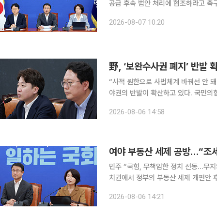
공급 후속 법안 처리에 협조하라고 촉
“국민의힘은 말로만 공급을 외치지 말
2026-08-07 10:20
라”고 밝혔다. 그는 “윤석열 정권 당
적거리며 주택 공급을 미뤄왔다”며 국
서울시장을 향해서도 “지난 6월 토지
野, ‘보완수사권 폐지’ 반발
“사적 원한으로 사법체계 바꿔선 안 
야권의 반발이 확산하고 있다. 국민의
백과 피해자 보호 약화로 이어질 수 
2026-08-06 14:58
는 6일 국회 의원회관에서 ‘검찰개혁
했다. 이준석 개혁신당 대표와 천하람
학회 회장과 이창현 한국외대 법학전문
여야 부동산 세제 공방…“조세 
민주 “국힘, 무책임한 정치 선동…무지
치권에서 정부의 부동산 세제 개편안 
결정”이라며 방어에 나섰고 국민의힘은
2026-08-06 14:21
한정애 민주당 정책위의장은 6일 국회
삶을 지키고 경제의 선순환 구조를 다