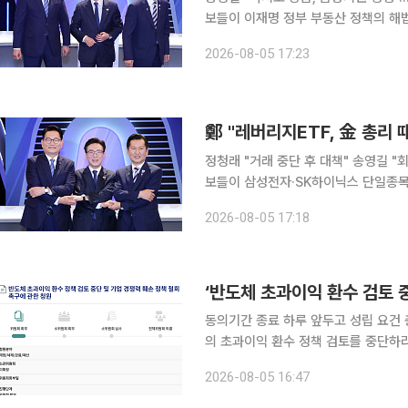
보들이 이재명 정부 부동산 정책의 해법
평가는 엇갈렸다. 송영길·정청래·김민석
2026-08-05 17:23
2차 방송토론회에서 부동산 정책 관련 
공급에 속도가 필요하다"며 "실수요자가
동산 프로젝트파이낸싱(PF·부동산 개
정청래 "거래 중단 후 대책" 송영길 "
보들이 삼성전자·SK하이닉스 단일종목
했다. 송영길·정청래·김민석(기호순) 후
2026-08-05 17:18
차 방송토론회에서 레버리지 ETF발 증
레버리지 ETF는 김민석 후보가 총리
로 알고 있다"며 "신중하지 못하게 처
‘반도체 초과이익 환수 검토 
동의기간 종료 하루 앞두고 성립 요건 
의 초과이익 환수 정책 검토를 중단하
상임위원회 회부 요건을 충족했다. 5일
2026-08-05 16:47
업 경쟁력 훼손 정책 철회 촉구에 관한
(6일)을 하루 앞두고 성립 요건인 '공