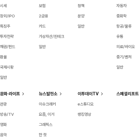
시세
보험
정책
자동차
장외/IPO
2금융
분양
중화학
특징주
카드
일반
항공/물류
투자전략
가상자산/핀테크
유통
채권/펀드
일반
의료/바이오
환율
중기/벤처
국제시황
일반
일반
문화·라이프
뉴스발전소
이투데이TV
스페셜리포트
관광
이슈크래커
e스튜디오
방송/TV
요즘, 이거
랭킹영상
영화
그래픽스
음악
한 컷