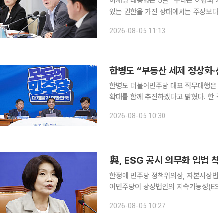
이재명 대통령은 5일 “우리는 이념과 
있는 권한을 가진 상태에서는 주장보다
영빈관에서 열린 외교부·통일부·국방부
2026-08-05 11:13
로 삼지 않는 것이 대부분 선진국의 
정쟁의 대상이 된다”며 이같이 말했다
기도 한다”며 “각자가 가진 이념과 가
한병도 “부동산 세제 정상화·
한병도 더불어민주당 대표 직무대행은 
확대를 함께 추진하겠다고 밝혔다. 한
산 세제 개편은 인위적인 집값 통제를
2026-08-05 10:30
된 과세 구조를 바로잡는 공정하고 합리
은 최대한 보호하되 초고가 주택과 비
하자는 것”이라고 설명했다. 국민의힘
與, ESG 공시 의무화 입법 
한정애 민주당 정책위의장, 자본시장법
어민주당이 상장법인의 지속가능성(ES
거래소 자율공시에 맡겨져 있던 ESG 
2026-08-05 10:27
는 체계로 바꾸는 것이 골자다. 한정애