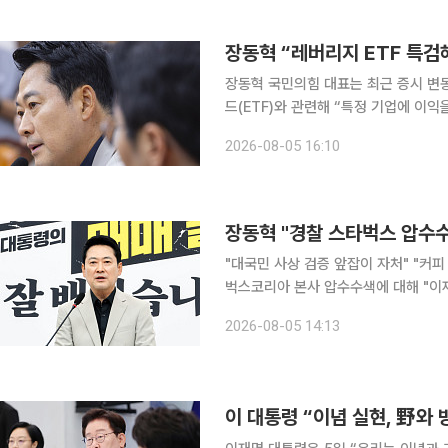
요건을 충족하면 소관 상임위에 회부돼
장동혁 “레버리지 ETF 특
장동혁 국민의힘 대표는 최근 증시 변
드(ETF)와 관련해 “특정 기업에 이
을 주장했다. 장 대표는 5일 국회에서
2026-08-05 16:10
을 통해서 실체를 밝혀야 한다”며 이같
자산인 국민연금까지 불안한 지경이 됐
지적했다. 이어 “정책 실패는 좋은 의
장동혁 "경찰 스타벅스 압수수
"대국민 사상 검증 앞잡이 자처" "커
벅스코리아 본사 압수수색에 대해 "이
나선 것"이라고 비판했다. 장 대표는 
2026-08-05 14:13
발에 따른 것이라는 점을 거론하며 이 
들도 직권남용, 강요, 업무방해, 공직
도 다 같이 수사해야 하는 것 아닌가"
이 대통령 “이념 실현, 野와