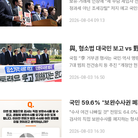
보유·거래세 인상에 "세 부담 세입자 전
정과세 아닌 조세강탈" 저지 예고 국민
개편'으로 규정하고 전면 반대 입장을
2026-08-04 09:13
일 오후 국회 소통관에서 긴급 기자회견
태야 할 정부가 부담만 늘렸다"며 "반
조4000억 원의 혈세를 더 걷겠다는데
국힘 “李 거부권 행사는 국민·역사 명
7대 범죄 전건송치 등 추진 “개정안 
없애고 보완 수사권을 폐지하는 형사소
2026-08-03 16:50
7월 임시국회 마지막 날 국회 문턱을 
등을 둘러싼 논란은 계속되고 있다. 
주도의 개정안 처리를 규탄하며 개정안
국민 59.6% "보완수사권 
"수사 여건 나빠질 것" 전망도 64.0%
검사의 직접 보완수사를 폐지하는 형사
해야 한다고 답한 여론조사 결과가 나왔
2026-08-03 16:30
상 남녀 1013명을 대상으로 실시한 