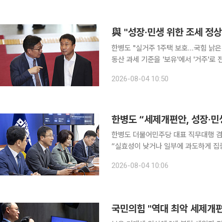
는 4일 국회에서 ‘검찰 보완수사권 폐
급 토론회’를 열었다. 장동혁 국민의힘 
與 "성장·민생 위한 조세 정상
한병도 "실거주 1주택 보호…국힘 낡은
동산 과세 기준을 '보유'에서 '거주'로
열되고 있다. 더불어민주당은 개편안을 
2026-08-04 10:50
투하 선언'으로 규정했다 한병도 민주
회의에서 "이번 개편안은 전략 산업과 
은 두텁게 하는 한편 실효성이 낮거나 
한병도 “세제개편안, 성장·민
한병도 더불어민주당 대표 직무대행 겸
“실효성이 낮거나 일부에 과도하게 집
평가했다. 한 직무대행은 4일 국회에
2026-08-04 10:06
투자를 적극 지원하고 서민과 청년, 지
도체와 이차전지 등 전략 산업의 국내 
설해 기업의 투자와 청년의 자산 형성
국민의힘 "역대 최악 세제개편…