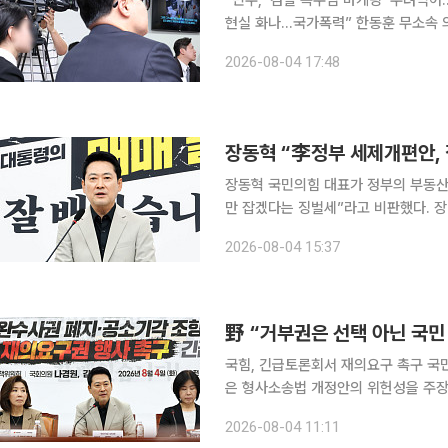
“민주, ‘검찰 복수심 마케팅’ 우려먹
현실 화나…국가폭력” 한동훈 무소속 
사소송법 개정안이 국무회의를 통과하
2026-08-04 17:48
밝힌 데 대해 “대한민국 국민 모두에게
산 돌려차기 사건’ 피해자 김진주(가명
열고 “장윤기 같은 살인자 편, 돌려차기
장동혁 “李정부 세제개편안, 
장동혁 국민의힘 대표가 정부의 부동산
만 잡겠다는 징벌세”라고 비판했다. 장
기보유특별공제 등 세제 혜택을 받고 
2026-08-04 15:37
가 되자마자 국민에게 세금폭탄을 안겼다
대해서는 “학업과 직장, 병원 치료, 부
“정부는 국민의 사정은 보지 않고 세금
野 “거부권은 선택 아닌 국민
국힘, 긴급토론회서 재의요구 촉구 국
은 형사소송법 개정안의 위헌성을 주장
다. 이 대통령이 국회의 입법권을 존
2026-08-04 11:11
재판 재개까지 요구하며 공세 수위를 