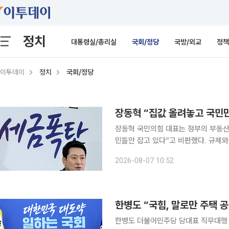
정치
대통령실/총리실
국회/정당
국방/외교
정책
이투데이
정치
국회/정당
장동혁 “집값 올려놓고 국민
장동혁 국민의힘 대표는 정부의 부동산
민들만 잡고 있다”고 비판했다. 규제와
대표는 7일 오전 국회에서 열린 부동
2026-08-07 10:52
악의 근원”이라며 “부동산 지옥을 만든
1년 동안 서울 아파트값이 11%나 올
위”라고 주장했다. 이어 “이 대통령이 
한병도 “국힘, 말로만 주택 
한병도 더불어민주당 당대표 직무대행 