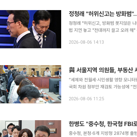
없는 궤변으로 정치 공세를 퍼붓고 있다
정청래 "허위신고는 방화범"…
정청래 "허위신고, 방화범 못지않은 나
법 지연 놓고 "전대까지 끌고 오려 해
당대표 후보가 '신천지 개입 의혹'을 두
2026-08-06 14:13
비판했고, 김 후보는 "문제를 제기할 
스북에 올린 글에서 2차 TV토론에 대
체 클러스터에 대해 무지무능했고, 대
與 서울지역 의원들, 부동산 
“세제와 전월세·시민생활 영향 모니터
국회 차원 정부안 재검토 가능성에 “
부 세제개편 방향성에 공감을 표하면서
2026-08-06 11:25
거주 1주택자 논란이 이어지고 있는 
서울지역 국회의원들과 서울시의원들이 
에서는 최근 부동산 세제개편과 공급 정
한병도 "중수청, 한국형 FB
중수청, 본청·6개 지방청 2874명 