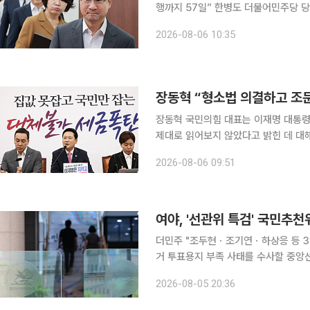
행까지 57일” 한병도 더불어민주당 
존 검찰의 중대범죄 수사 기능을 승계해
2026-08-06 10:35
갖춘 인재 확보가 필요하다며 행정안전
상피제(경찰관이 배우자·직계존비속 등 
를 도입하겠다고 밝혔다. 한 직무대행은
장동혁 “형소법 의결하고 조
장동혁 국민의힘 대표는 이재명 대통
제대로 읽어보지 않았다고 밝힌 데 대해
표는 6일 국회에서 열린 최고위원회의
2026-08-06 09:51
한민국 전체가 떠들썩했고 국민 60%
의결한 다음 날 개정된 형사소송법 조문
령의 발언을 두고 “도저히 있을 수 없
여야, '선관위 특검' 국민추천
더민주 "조두현ㆍ조기연ㆍ하상응 등 
거 투표용지 부족 사태를 수사할 중
다. 5일 더불어민주당은 추천위원으로
2026-08-05 20:36
분위원인 조기연 변호사, 경제정의실
학과 교수를 선정했다고 밝혔다. 같은