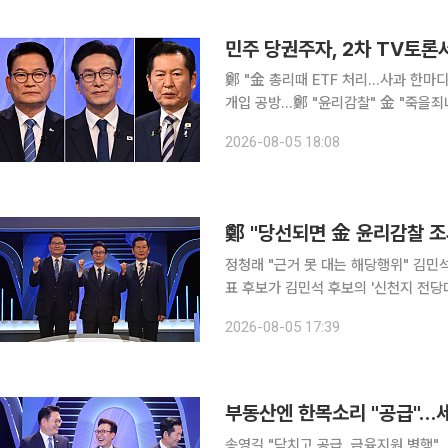
사, 서울남부지검 형사부장으로 재직
민주 당권주자, 2차 TV토론서
鄭 "金 총리때 ETF 처리…사과 한마디
개입 공방…鄭 "윤리감찰" 金 "죽을죄
민주당 8·17 전당대회에 출마한 당대
2026-08-05 18:08
펀드(ETF) 사태 책임론, 신천지 경선
였다. 송영길·정청래·김민석 후보는 5
를 했다. 레버리지 ETF 사태를 두
鄭 "당선되면 金 윤리감찰 조
정청래 "근거 못 대는 해당행위" 김민
표 후보가 김민석 후보의 '신천지 전당
겠다고 밝혔다. 김 후보는 "죽을죄냐"며
2026-08-05 17:39
당대표 후보자 2차 방송토론회에서 신천
보는 "김 후보가 신천지를 끌어들이는
는 의혹을 계속 받고 있다"며 "당의 존
부동산엔 한목소리 "공급"…세제
송영길 "닥치고 공급, 금융지원 병행"