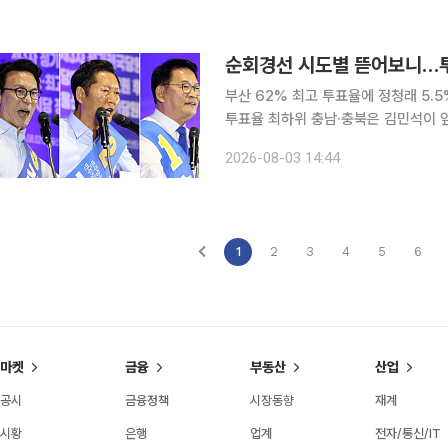
권을 행사해야 한다'는 응답은 59.6
34.0%로, 두 응답 간 격차는 25.
순회경선 시도별 뜯어보니…투
부산 62% 최고 투표율에 정청래 5.5
투표율 최하위 충남·충북은 김민석이 
주당 8·17 전당대회 당 대표 순회경
2026-08-03 14:44
겹친 것으로 나타났다. 투표율 1위 부
충북에서는 김민석 후보가 앞섰다. 3
일)·부울경(2일) 권리당원 투표 결과를
1
2
3
4
5
6
마켓
금융
부동산
산업
공시
금융정책
시장동향
재계
시황
은행
업계
전자/통신/IT