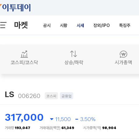
마켓
공시
시황
시세
장외/IPO
특징주
코스피/코스닥
상승/하락
시가총액
LS
006260
코스피
금융업
317,000
11,500
3.50%
거래량
193,047
거래대금(백만)
61,349
시가총액(억)
98,904