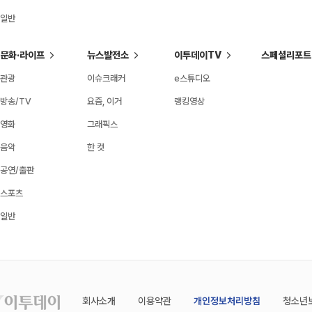
일반
문화·라이프
뉴스발전소
이투데이TV
스페셜리포트
관광
이슈크래커
e스튜디오
방송/TV
요즘, 이거
랭킹영상
영화
그래픽스
음악
한 컷
공연/출판
스포츠
일반
회사소개
이용약관
개인정보처리방침
청소년