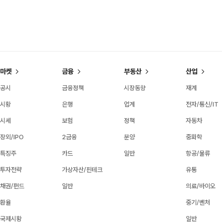
마켓
금융
부동산
산업
공시
금융정책
시장동향
재계
시황
은행
업계
전자/통신/IT
시세
보험
정책
자동차
장외/IPO
2금융
분양
중화학
특징주
카드
일반
항공/물류
투자전략
가상자산/핀테크
유통
채권/펀드
일반
의료/바이오
환율
중기/벤처
국제시황
일반