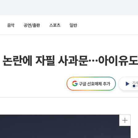
음악
공연/출판
스포츠
일반
인' 논란에 자필 사과문⋯아이유도
기사
구글 선호매체 추가