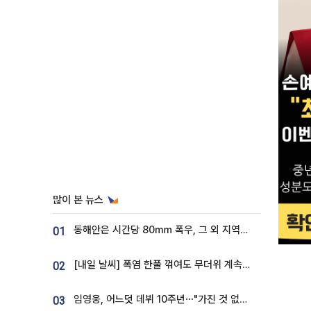
많이 본 뉴스
동해안은 시간당 80㎜ 폭우, 그 외 지역은 폭염…‘극과 극 날씨’
01
[내일 날씨] 폭염 한풀 꺾여도 무더위 계속⋯동해안 이틀 연속 비
02
임영웅, 어느덧 데뷔 10주년⋯"가진 것 없던 시절, 내 앞엔 20명의 팬뿐"
03