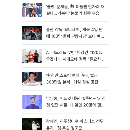
'불명' 문세윤, 故 터틀맨 빈자리 채
웠다…'거북이' 눈물의 최종 우승
놀란 감독 '오디세이', 개봉 4일 만
에 100만 돌파⋯'왕사남' 보다 빠르
다
AT마드리드 ‘7번’ 이강인 “120%
쏟겠다”⋯시메오네 감독 “필요한 선
수”
'황정민 스토킹 혐의' A씨, 벌금
300만원 불복⋯11일 결심 공판
임영웅, 어느덧 데뷔 10주년⋯"가진
것 없던 시절, 내 앞엔 20명의 팬
뿐"
강채연, 제주삼다수 마스터스 선두
유지⋯첫 우승 정조준