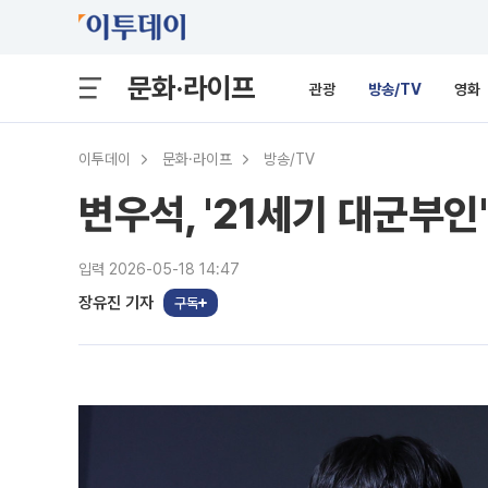
문화·라이프
관광
방송/TV
영화
이투데이
문화·라이프
방송/TV
변우석, '21세기 대군부
입력 2026-05-18 14:47
장유진 기자
구독