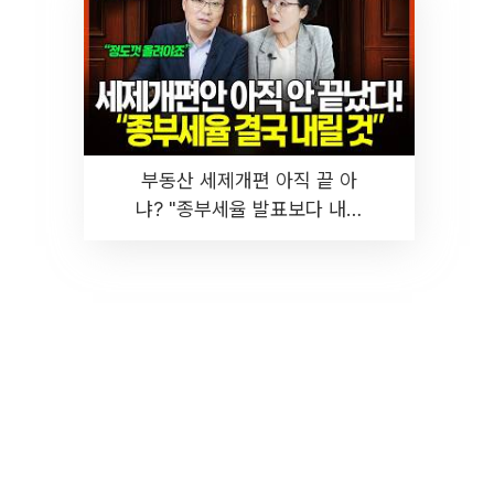
부동산 세제개편 아직 끝 아
냐? "종부세율 발표보다 내릴
것" 장기거주·양도세 전망 I 집
땅지성 I 김인만, 진미윤