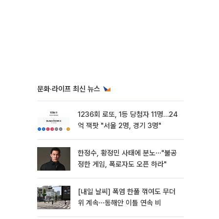
문화·라이프 최신 뉴스
1236회 로또, 1등 당첨자 11명…24
억 잭팟 "서울 2명, 경기 3명"
한정수, 황정민 사태에 분노⋯"불공
정한 게임, 폭로자도 오픈 하라"
[내일 날씨] 폭염 한풀 꺾여도 무더
위 계속⋯동해안 이틀 연속 비