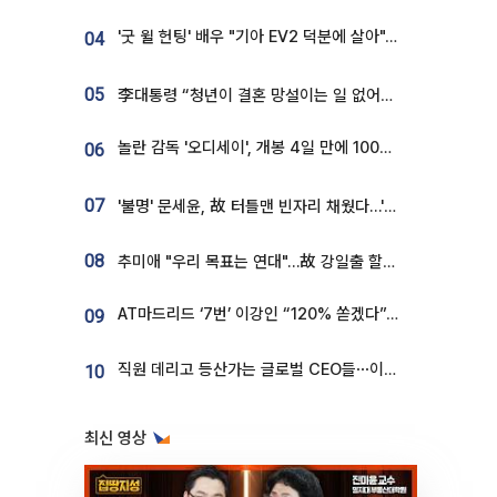
'굿 윌 헌팅' 배우 "기아 EV2 덕분에 살아"…교통사고 후 안전성 극찬
04
05
李대통령 “청년이 결혼 망설이는 일 없어야...제도상 불이익 조사”
놀란 감독 '오디세이', 개봉 4일 만에 100만 돌파⋯'왕사남' 보다 빠르다
06
07
'불명' 문세윤, 故 터틀맨 빈자리 채웠다…'거북이' 눈물의 최종 우승
08
추미애 "우리 목표는 연대"…故 강일출 할머니 흉상 제막
AT마드리드 ‘7번’ 이강인 “120% 쏟겠다”⋯시메오네 감독 “필요한 선수”
09
직원 데리고 등산가는 글로벌 CEO들⋯이유 있었네
10
최신 영상