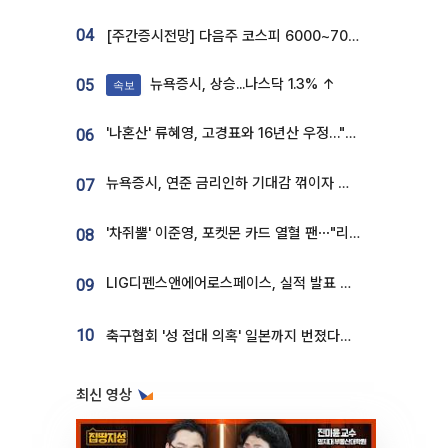
04
[주간증시전망] 다음주 코스피 6000~7000⋯“外人 수급은 정책이 변수”
뉴욕증시, 상승...나스닥 1.3% ↑
05
속보
'나혼산' 류혜영, 고경표와 16년산 우정…"자취방서 부모님과 마주쳐"
06
뉴욕증시, 연준 금리인하 기대감 꺾이자 상승...S&P500 사상 최고치 [종합]
07
'차쥐뿔' 이준영, 포켓몬 카드 열혈 팬⋯"리셀러 처단할 것"
08
LIG디펜스앤에어로스페이스, 실적 발표 후 급락→반등⋯증권가 “28년까지 튼튼”
09
10
축구협회 '성 접대 의혹' 일본까지 번졌다…日 심판 실명 공개
최신 영상