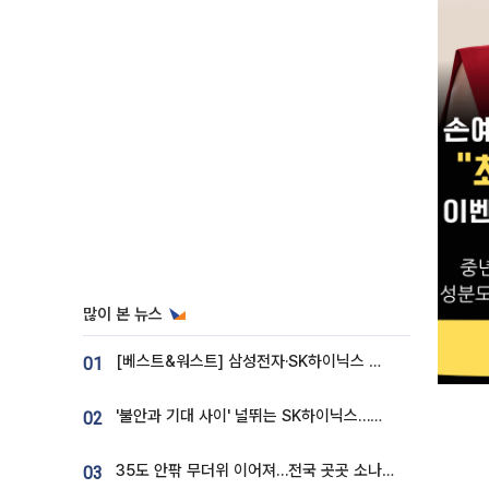
많이 본 뉴스
[베스트&워스트] 삼성전자·SK하이닉스 밀린 한 주…상상인증권은 85% 급등
01
'불안과 기대 사이' 널뛰는 SK하이닉스…증권가 "HBM4·LTA 기반 펀터멘털 견고"
02
35도 안팎 무더위 이어져…전국 곳곳 소나기 [오늘 날씨]
03