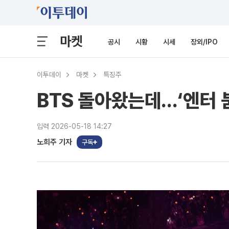
마켓
공시
시황
시세
장외/IPO
이투데이
마켓
특징주
BTS 돌아왔는데...‘엔터 
입력 2026-05-18 14:27
노희주 기자
구독