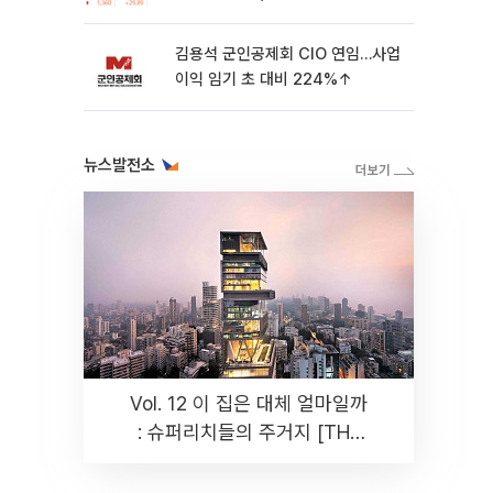
가’⋯M&A 훈풍 분 증시
김용석 군인공제회 CIO 연임…사업
이익 임기 초 대비 224%↑
뉴스발전소
Vol. 12 이 집은 대체 얼마일까
: 슈퍼리치들의 주거지 [THE
RARE]