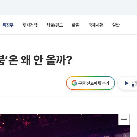
특징주
투자전략
채권/펀드
환율
국제시황
일반
붐’은 왜 안 올까?
기사
구글 선호매체 추가