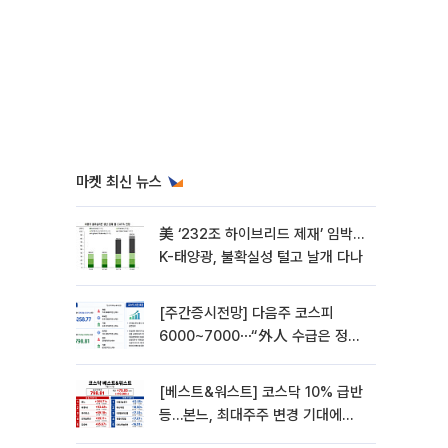
마켓 최신 뉴스
美 ‘232조 하이브리드 제재’ 임박…
K-태양광, 불확실성 털고 날개 다나
[주간증시전망] 다음주 코스피
6000~7000⋯“外人 수급은 정책
이 변수”
[베스트&워스트] 코스닥 10% 급반
등…본느, 최대주주 변경 기대에
270% 폭등