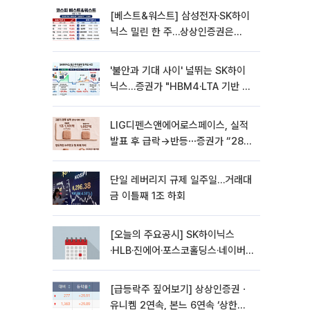
[베스트&워스트] 삼성전자·SK하이
닉스 밀린 한 주…상상인증권은
85% 급등
'불안과 기대 사이' 널뛰는 SK하이
닉스…증권가 "HBM4·LTA 기반 펀
터멘털 견고"
LIG디펜스앤에어로스페이스, 실적
발표 후 급락→반등⋯증권가 “28년
까지 튼튼”
단일 레버리지 규제 일주일…거래대
금 이틀째 1조 하회
[오늘의 주요공시] SK하이닉스
·HLB·진에어·포스코홀딩스·네이버·
대우건설 등
[급등락주 짚어보기] 상상인증권ㆍ
유니켐 2연속, 본느 6연속 ‘상한