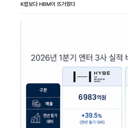
K팝보다 HBM이 뜨거웠다