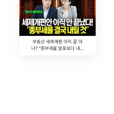
부동산 세제개편 아직 끝 아
냐? "종부세율 발표보다 내릴
것" 장기거주·양도세 전망 I 집
땅지성 I 김인만, 진미윤