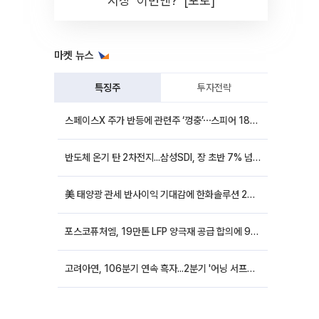
시장 '이번엔?' [포토]
마켓 뉴스
특징주
투자전략
스페이스X 주가 반등에 관련주 ‘껑충’⋯스피어 18%ㆍ에이치브이엠 12%↑
반도체 온기 탄 2차전지...삼성SDI, 장 초반 7% 넘게 껑충
美 태양광 관세 반사이익 기대감에 한화솔루션 20%대·OCI홀딩스 14%대 급등
포스코퓨처엠, 19만톤 LFP 양극재 공급 합의에 9%대 강세
고려아연, 106분기 연속 흑자...2분기 '어닝 서프라이즈'에 장 초반 12%대 강세