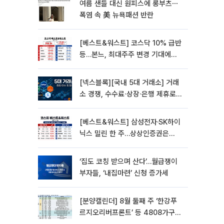
여름 샌들 대신 원피스에 롱부츠⋯
폭염 속 美 뉴욕패션 반란
[베스트&워스트] 코스닥 10% 급반
등…본느, 최대주주 변경 기대에
270% 폭등
[넥스블록][국내 5대 거래소] 거래
소 경쟁, 수수료∙상장∙은행 제휴로
옮겨 붙었다
[베스트&워스트] 삼성전자·SK하이
닉스 밀린 한 주…상상인증권은
85% 급등
‘집도 코칭 받으며 산다’…월급쟁이
부자들, ‘내집마련’ 신청 증가세
[분양캘린더] 8월 둘째 주 ‘한강푸
르지오리버프론트’ 등 4808가구