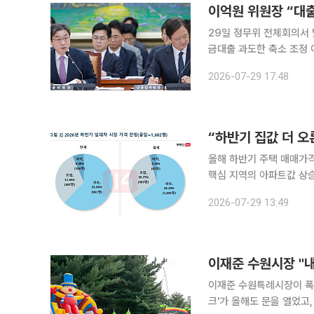
이억원 위원장 “대
29일 정무위 전체회의서
금대출 과도한 축소 조정 이억원 금융위원장이 가계대출과 부동산대출에 대한 총량관리 기조를 유
지하겠다는 입장을 재확인
2026-07-29 17:48
“하반기 집값 더 오
올해 하반기 주택 매매가격
핵심 지역의 아파트값 상승
력으로 작용할 것이라는 분석이다. 29일 부동산114에 따르면 이달 13일부
2026-07-29 13:49
명을 대상으로 온라인 설문
이재준 수원시장 "
이재준 수원특례시장이 폭염
크'가 올해도 문을 열었고, 동네 공원