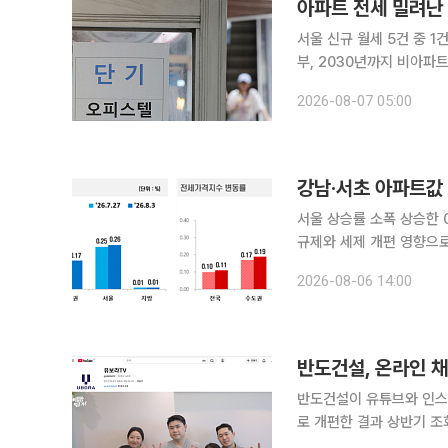
아파트 전세 밀려난
서울 신규 월세 5건 중 
부, 2030년까지 비아파트 11만 가구 공급 추진 #결
아파트 전세와 매매를 알
2026-08-07 05:00
세 매물을 찾기 어려웠고,
강남·서초 아파트값
서울 상승률 소폭 상승한 0
규제와 세제 개편 영향으로
부담이 낮은 외곽 지역에는 실수요가 이어지는
2026-08-06 14:00
(3일 기준) 전국 주간 
반도건설, 온라인 
반도건설이 유튜브와 인스타
로 개편한 결과 상반기 조회수와
‘유보라TV’의 올해 상반기