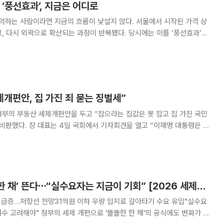
 ‘풍선효과’, 지금은 어디로
 기억하는 사람이라면 지금의 흐름이 낯설지 않다. 서울에서 시작된 가격 상
, 다시 외곽으로 확산되는 과정이 반복됐다. 당시에는 이를 ‘풍선효과’라
 보면 자금이 이동하는 가장 자연스러운 순서였다. 사람들은 무작정 먼 곳
신의 자금으로 살 수 있는 가장 좋은 선택
개편안, 집 가진 죄 묻는 징벌세”
부의 부동산 세제개편안을 두고 “잡으라는 집값은 못 잡고 집 가진 국민
 열고 “이재명 대통령은 장
택을 받고 자신의 분당 아파트를 29억 원에 팔았다”며 “본인이 무주택자
가 되자마자 국민에게 세금폭탄을 안겼다”고 말했다. 실거주하지 않
강남 밖 ‘덜 똘똘한 한 채’ 뜬다⋯“실수요자는 지금이 기회” [2026 세제개편]
 급증…저항선 전망31억원 이하 우량 입지로 갈아타기 수요 유입"실수요
'똘똘한 한 채'의 공식에도 변화가 나