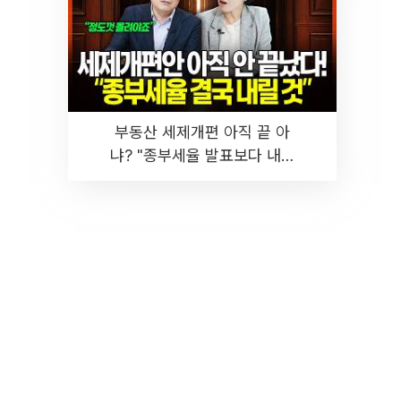
부동산 세제개편 아직 끝 아
냐? "종부세율 발표보다 내릴
것" 장기거주·양도세 전망 I 집
땅지성 I 김인만, 진미윤