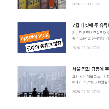
타날 전망이다. 초고가 주
2026-08-03 18:00
가 이동할 가능성이 제기
7월 다섯째 주 유튜
지난주 유튜브 주식투자 채
충격 소문' 2. 신사임당 
총 하루 4500억달러 증가
2026-08-03 07:00
의 하반기 투자 전략' 5.
서울 집값 급등에 
요건 맞는 매물 희소⋯인천
매매가 약 7억8000만원 “처음에는 디딤돌 생애최초 대출을 활용해 서울 외곽 지역의 국평 아파트
매수를 계획했지만 최근 집
2026-07-31 07:00
서울 대신 경기나 인천 지