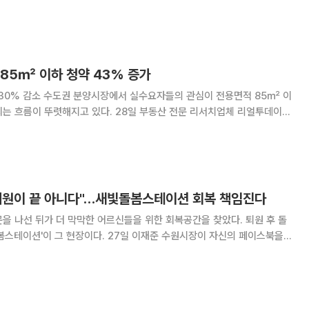
힌 내용에 따르면, 올림픽공원 새빛어린이워터파크가 올해도 개장해 대형·
소형 에어풀장과 슬라이드를 운영하고 있다. 이 시장은 현장 분위기부터
85㎡ 이하 청약 43% 증가
의 관심이 전용면적 85㎡ 이
 있다. 28일 부동산 전문 리서치업체 리얼투데이가
를 분석한 결과에 따르면 올해 상반기 수도권에서 공급된 전용 85㎡ 이
하 주택형의 1순위 청약자는 16만7218명으로 집계됐다. 이는 지
퇴원이 끝 아니다"…새빛돌봄스테이션 회복 책임진다
을 나선 뒤가 더 막막한 어르신들을 위한 회복공간을 찾았다. 퇴원 후 돌
이다. 27일 이재준 수원시장이 자신의 페이스북을
, 새빛돌봄스테이션은 퇴원 후 돌봄이 필요한 어르신들이 건강을 회복하고
다시 일상으로 돌아갈 준비를 하는 공간이다. 이 시장은 이날 만난