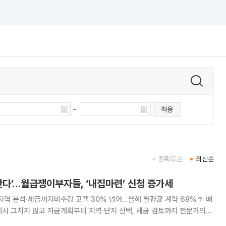
~
적용
정확도순
최신순
산다’…월급쟁이부자들, ‘내집마련’ 신청 증가세
지역 분석·세금까지비수강 고객 30% 넘어…올해 월평균 계약 68%↑ 매
서 그치지 않고 자금계획부터 지역·단지 선택, 세금 검토까지 전문가의
칭’ 수요가 늘고 있다. 재테크 플랫폼 월급쟁이부자들(월부)은 기존 부동산