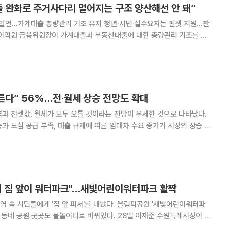
출 완화로 주거사다리 멀어지는 구조 양산해선 안 돼”
 발언…가계대출 총량관리 기조 유지 청년·서민·실수요자는 핀셋 지원…잔
했다. 대출 규제를 일괄적으로 완화하면 주택가격 상승을 다시 자극해 오
히려 실수요자의 주거사다리가 멀어질 수 있다는 판단이다. 이 위원장은 29일
른다” 56%…전·월세 상승 전망도 확대
과 전셋값, 월세가 모두 오를 것이라는 전망이 우세한 것으로 나타났다.
과 도심 공급 부족, 대출 규제에 따른 임대차 수요 증가가 시장의 상승 압
터 22일까지 전국 1602
조사를 실시한 결과, 응답자의 5
내 집 앞이 워터파크"…새빛어린이워터파크 활짝
 속 시민들에게 '집 앞 피서'를 내놨다. 올림픽공원 '새빛어린이워터파
 곳곳도 물놀이터로 바뀌었다. 28일 이재준 수원특례시장이 자