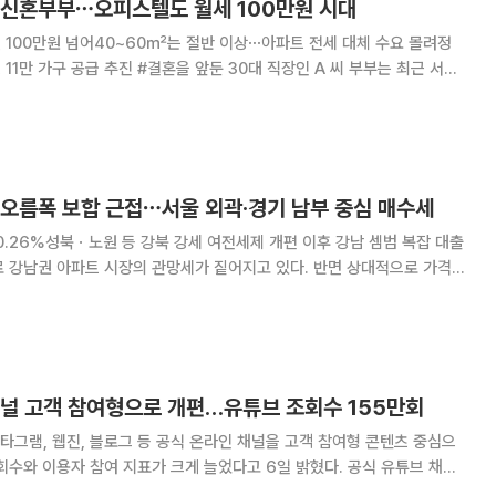
 신혼부부⋯오피스텔도 월세 100만원 시대
1건 100만원 넘어40~60㎡는 절반 이상⋯아파트 전세 대체 수요 몰려정
혼을 앞둔 30대 직장인 A 씨 부부는 최근 서울
아보다 오피스텔에서 신혼생활을 시작하기로 했다. 원하는 지역에서는 전
 그나마 나온 집도 보증금이 예산
 오름폭 보합 근접⋯서울 외곽·경기 남부 중심 매수세
.26%성북ㆍ노원 등 강북 강세 여전세제 개편 이후 강남 셈범 복잡 대출
 강남권 아파트 시장의 관망세가 짙어지고 있다. 반면 상대적으로 가격
 모습이다. 6일 한국부동산원이 발표한 8월 첫째 주
아파트 가격 동향에 따르면 서울 아파트
채널 고객 참여형으로 개편…유튜브 조회수 155만회
그램, 웹진, 블로그 등 공식 온라인 채널을 고객 참여형 콘텐츠 중심으
 이용자 참여 지표가 크게 늘었다고 6일 밝혔다. 공식 유튜브 채널
 총 조회수는 155만 회로 전년 동기 대비 208% 증가했다. 주요 롱폼 콘