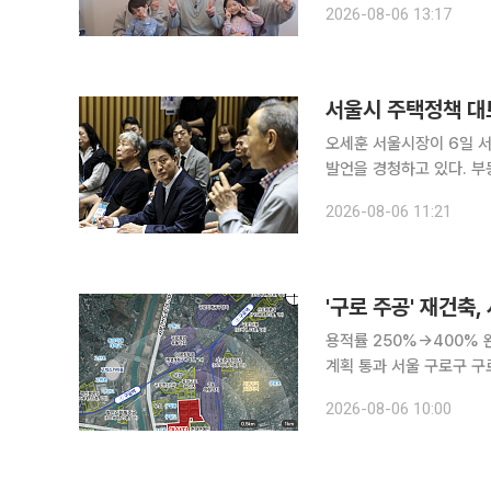
2026-08-06 13:17
텐츠 7편의 평균 조회수는
서울시 주택정책 대토
오세훈 서울시장이 6일 
발언을 경청하고 있다. 부
세제개편안 발표 이후 전월
2026-08-06 11:21
려가 커지자 서울시가 대화
'구로 주공' 재건축
용적률 250%→400%
계획 통과 서울 구로구 구로주공아파트가 최고 49층, 3289가구 규모의 대단지로 재건축된다. 서
울시는 전날 제9차 도시
2026-08-06 10:00
파트 재건축 정비계획을 비