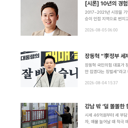
[시론] 10년의 경험
2017~2021년 시장을
승이 인접 지역으로 번지고
고 불렀지만, 조금 다르게
2026-08-05 06:00
으로 가는 것이 아니라 자
장동혁 “李정부 세제
장동혁 국민의힘 대표가 정
만 잡겠다는 징벌세”라고 비판했다. 장 대표는 4일 국회에서 기자회견을
기보유특별공제 등 세제 혜
2026-08-04 15:37
시세 46억원부터 세 부담
자, 매물 늘어날 때 적극 매수 고려해야" 정부의 세제 개편으로 