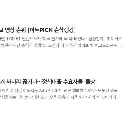
택의 보유 부담이 커지면서 상대적으로 세 부담이 적은 우량 입지로 수요
된다. 전문가들은 다주택자는 매도 시점
브 영상 순위 [이투PICK 순삭랭킹]
널 TOP 51. 달란트투자 '미국 월가에 싹 다 퍼졌다⋯삼성전자ㆍ하이닉스
'삼성 폭락시킨 충격적 악재' 3. 오선의 미국 증시 라이브 '마이크로소프트 시
⋯반도체주까지 대폭등' 4. 머니코믹스 Money Comics '롱돌이 도기쌤
 부읽남TV_내집마련
주거 사다리 끊기나⋯정책대출 수요자들 ‘울상’
·경기로 발길 이동서울 84㎡ 아파트 평균 매매가 1.3%↑노도강 평균
값이 너무 올라 대출 기준에 맞는 매물을 찾기가 어려워졌습니다. 결국
역까지 범위를 넓혀 알아보고 있습니다.”