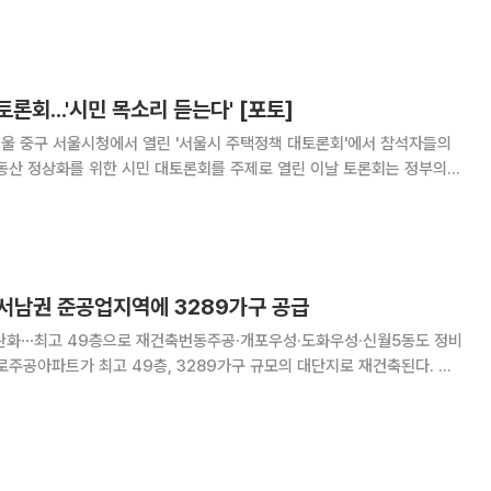
 20만 회를 기록했고 이용자 참
론회...'시민 목소리 듣는다' [포토]
서울 중구 서울시청에서 열린 '서울시 주택정책 대토론회'에서 참석자들의
동산 정상화를 위한 시민 대토론회를 주제로 열린 이날 토론회는 정부의
세 가격 상승과 내 집 마련 기회 축소, 실거주자 과세 부담 등 시민들의 우
의 장을 마련하기 위해 마련한 공개 토론
, 서남권 준공업지역에 3289가구 공급
 완화⋯최고 49층으로 재건축번동주공·개포우성·도화우성·신월5동도 정비
계획위원회 신속통합기획 정비사업 등 수권분과위원회를 열어 구로주공아
롯한 5개 안건을 모두 수정 가결했다고 6일 밝