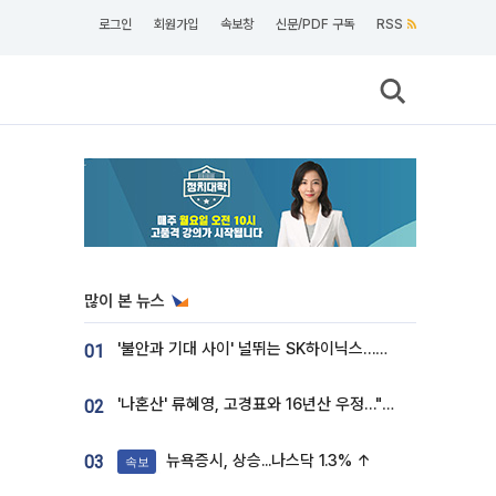
로그인
회원가입
속보창
신문/PDF 구독
RSS
많이 본 뉴스
'불안과 기대 사이' 널뛰는 SK하이닉스…증권가 "HBM4·LTA 기반 펀터멘털 견고"
01
'나혼산' 류혜영, 고경표와 16년산 우정…"자취방서 부모님과 마주쳐"
02
뉴욕증시, 상승...나스닥 1.3% ↑
03
속보