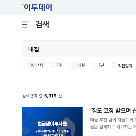
검색
전체
1주
1개월
1년
직접입력
검색결과 총
5,319
건
‘집도 코칭 받으며 
매물 추천 넘어 자금계획·
물을 검색하고 비교하는 데
도움을 받는 ‘내집마련 코