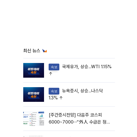
최신 뉴스
국제유가, 상승...WTI 1.15%
속보
↑
뉴욕증시, 상승...나스닥
속보
1.3% ↑
[주간증시전망] 다음주 코스피
6000~7000⋯“外人 수급은 정책
이 변수”