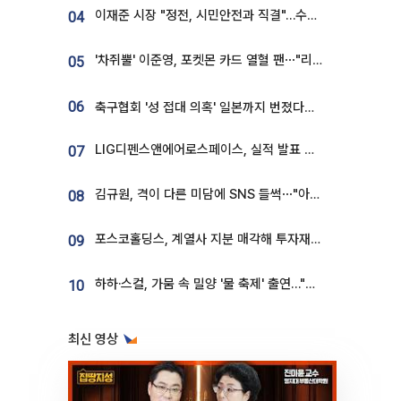
이재준 시장 "정전, 시민안전과 직결"…수원시 비상대응체계 가동
04
'차쥐뿔' 이준영, 포켓몬 카드 열혈 팬⋯"리셀러 처단할 것"
05
06
축구협회 '성 접대 의혹' 일본까지 번졌다…日 심판 실명 공개
LIG디펜스앤에어로스페이스, 실적 발표 후 급락→반등⋯증권가 “28년까지 튼튼”
07
김규원, 격이 다른 미담에 SNS 들썩⋯"아이 속옷 빨고 졸업식도 참석"
08
포스코홀딩스, 계열사 지분 매각해 투자재원 2.5조 확보
09
하하·스컬, 가뭄 속 밀양 '물 축제' 출연…"출연료 전액 기부"
10
최신 영상