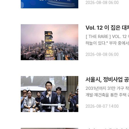
2026-08-08 06:00
중개에 일대일 코칭을 결합
Vol. 12 이 집은
[ THE RARE ] VOL. 12 이 집은 대체 얼마일까:슈퍼리치들의 주거지 "천외천(天外天). 하늘 밖의
하늘이 있다."
2026-08-08 06:00
서울시, 정비사업 공
2031년까지 31만 가구 착공 
개발·재건축을 통한 주택 
법령 개정을 다시 건의했
2026-08-07 14:00
해 2031년까지 정비사업