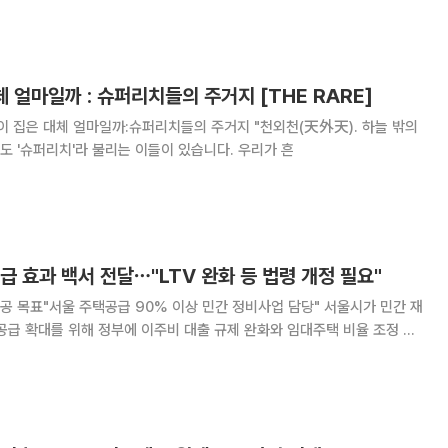
한 뒤 서비스 신청과 실제 계약이 함
 대체 얼마일까 : 슈퍼리치들의 주거지 [THE RARE]
 부자 중에서도 '슈퍼리치'라 불리는 이들이 있습니다. 우리가 흔
급 효과 백서 전달⋯"LTV 완화 등 법령 개정 필요"
목표"서울 주택공급 90% 이상 민간 정비사업 담당" 서울시가 민간 재
공급 확대를 위해 정부에 이주비 대출 규제 완화와 임대주택 비율 조정 등
다. 서울시는 정비사업이 서울 주택 공급의 핵심축인 만큼 행정절차를 단축
 31만 가구 착공 목표를 달성한