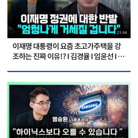
21:04
이재명 대통령이 요즘 초고가주택을 강
조하는 진짜 이유!? I 김경율 I 임윤선 I 정
치대학