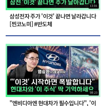
13:01
삼성전자 주가 '이것' 끝나면 날라갑니다
[찐코노미] #반도체
08:23
"엔비디아엔 현대차가 필수입니다", '이