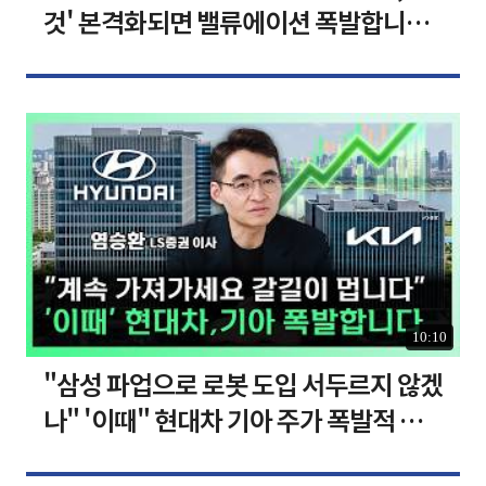
것' 본격화되면 밸류에이션 폭발합니다
[찐코노미]
10:10
"삼성 파업으로 로봇 도입 서두르지 않겠
나" '이때" 현대차 기아 주가 폭발적 성
장합니다 [찐코노미]