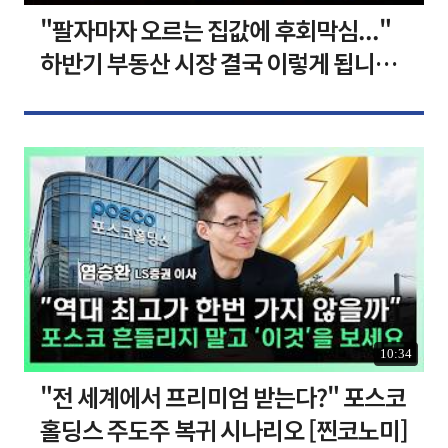
"팔자마자 오르는 집값에 후회막심..."
하반기 부동산 시장 결국 이렇게 됩니다 I
집땅지성 I 김인만, 심형석 교수
10:34
"전 세계에서 프리미엄 받는다?" 포스코
홀딩스 주도주 복귀 시나리오 [찐코노미]