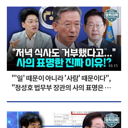
16:15
"'일' 때문이 아니라 '사람' 때문이다",
"정성호 법무부 장관의 사의 표명은 이재
명 정부의 가장 큰 위기" I 설주완 I 임윤
선 I 정치대학