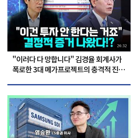
26:32
"이러다 다 망합니다" 김경율 회계사가
폭로한 3대 메가프로젝트의 충격적 진실
I 김경율 I 임윤선 I 정치대학