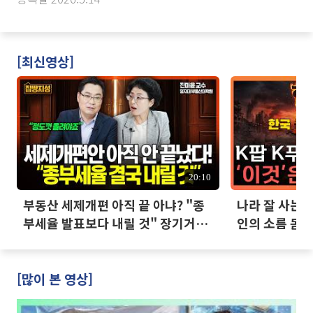
[최신영상]
20:10
부동산 세제개편 아직 끝 아냐? "종
나라 잘 사는데
부세율 발표보다 내릴 것" 장기거주
인의 소름 돋는
·양도세 전망 I 집땅지성 I 김인만,
진미윤
[많이 본 영상]