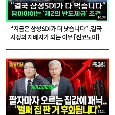
10:38
“지금은 삼성SDI가 더 낫습니다” ,결국
시장의 지배자가 되는 이유 [찐코노미]
35:31