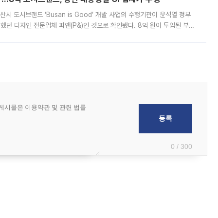
시 도시브랜드 ‘Busan is Good’ 개발 사업의 수행기관이 윤석열 정부
여했던 디자인 전문업체 피앤(P&)인 것으로 확인됐다. 8억 원이 투입된 부산
 부족과 디자인 정체성 논란에 휩싸였던 만큼, 사업 선정 과정과 결과물에
0 / 300