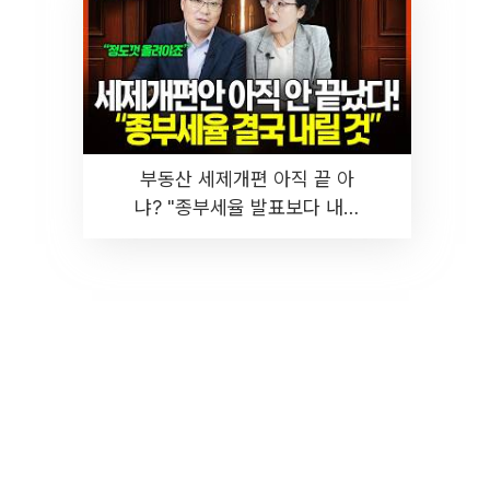
부동산 세제개편 아직 끝 아
냐? "종부세율 발표보다 내릴
것" 장기거주·양도세 전망 I 집
땅지성 I 김인만, 진미윤