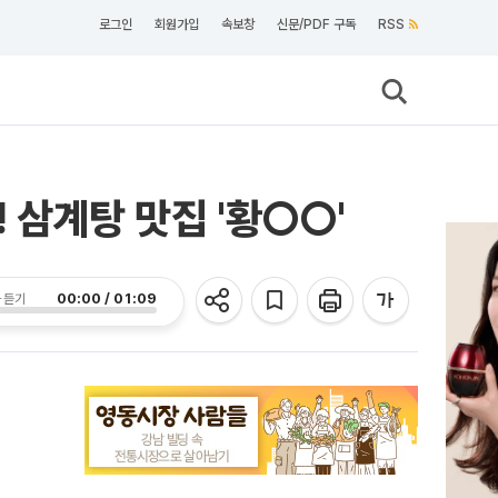
로그인
회원가입
속보창
신문/PDF 구독
RSS
 삼계탕 맛집 '황○○'
00:00 / 01:09
 듣기