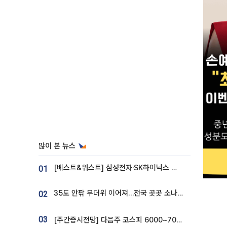
많이 본 뉴스
[베스트&워스트] 삼성전자·SK하이닉스 밀린 한 주…상상인증권은 85% 급등
01
35도 안팎 무더위 이어져…전국 곳곳 소나기 [오늘 날씨]
02
03
[주간증시전망] 다음주 코스피 6000~7000⋯“外人 수급은 정책이 변수”