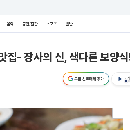
음악
공연/출판
스포츠
일반
맛집- 장사의 신, 색다른 보양식!
기사
구글 선호매체 추가