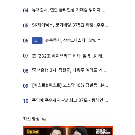
뉴욕증시, 연준 금리인상 기대감 꺾이자 상승...S&P500 사상 최고치 [종합]
04
SK하이닉스, 분기배당 375원 확정…주주환원책 9월로 앞당겨 발표
05
뉴욕증시, 상승...나스닥 1.3% ↑
06
속보
07
美 ‘232조 하이브리드 제재’ 임박…K-태양광, 불확실성 털고 날개 다나
'국책은행 3사' 직원들, 다음주 여의도 거리 나서는 까닭은
08
[베스트&워스트] 코스닥 10% 급반등…본느, 최대주주 변경 기대에 270% 폭등
09
폭염에 폭우까지⋯낮 최고 37도ㆍ동해안 강한 비 [날씨]
10
최신 영상