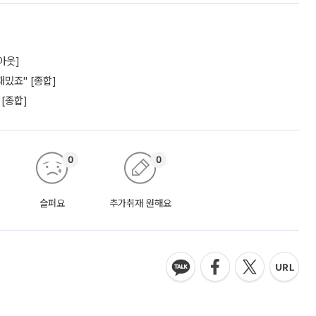
아웃]
밌죠" [종합]
 [종합]
0
0
슬퍼요
추가취재 원해요