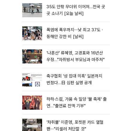
35도 안팎 무더위 이어져…전국 곳
곳 소나기 [오늘 날씨]
폭염에 폭우까지⋯낮 최고 37도ㆍ
동해안 강한 비 [날씨]
'나혼산' 류혜영, 고경표와 16년산
우정…"자취방서 부모님과 마주쳐"
축구협회 '성 접대 의혹' 일본까지
번졌다…日 심판 실명 공개
하하·스컬, 가뭄 속 밀양 '물 축제' 출
연…"출연료 전액 기부"
'차쥐뿔' 이준영, 포켓몬 카드 열혈
팬⋯"리셀러 처단할 것"