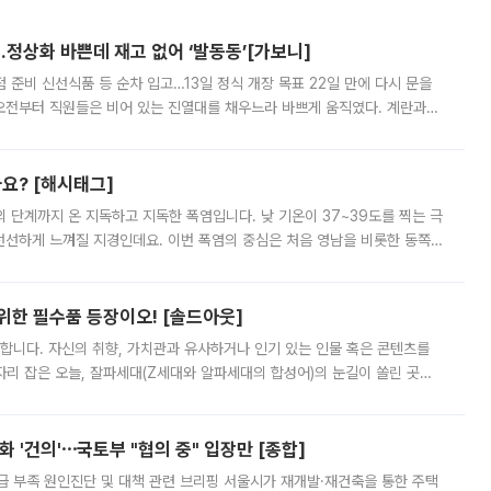
…정상화 바쁜데 재고 없어 ‘발동동’[가보니]
준비 신선식품 등 순차 입고…13일 정식 개장 목표 22일 만에 다시 문을
오전부터 직원들은 비어 있는 진열대를 채우느라 바쁘게 움직였다. 계란과
리를 잡기 시작했지만, 매장 곳곳엔 여전히 텅 빈 매대가 먼저 눈에 들어왔
까요? [해시태그]
’의 단계까지 온 지독하고 지독한 폭염입니다. 낮 기온이 37~39도를 찍는 극
 선선하게 느껴질 지경인데요. 이번 폭염의 중심은 처음 영남을 비롯한 동쪽
 북서풍이 산맥을 넘어 영남 쪽으로 내려오면서 뜨겁고 건조해졌는데요.
 위한 필수품 등장이오! [솔드아웃]
합니다. 자신의 취향, 가치관과 유사하거나 인기 있는 인물 혹은 콘텐츠를
'가 자리 잡은 오늘, 잘파세대(Z세대와 알파세대의 합성어)의 눈길이 쏠린 곳은
리는 공연장. 응원봉만큼이나 눈에 띄는 게 있습니다. 공연이 시작되기
 '건의'⋯국토부 "협의 중" 입장만 [종합]
급 부족 원인진단 및 대책 관련 브리핑 서울시가 재개발·재건축을 통한 주택