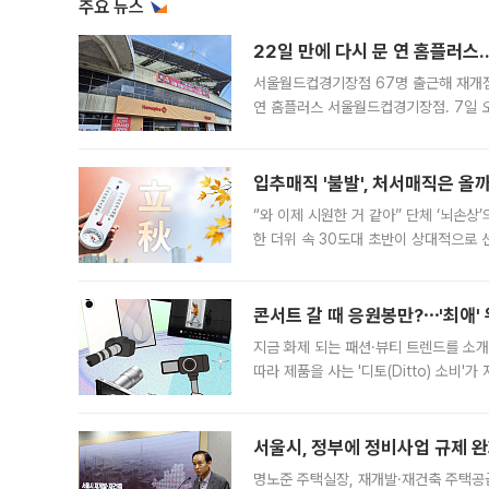
주요 뉴스
22일 만에 다시 문 연 홈플러스
서울월드컵경기장점 67명 출근해 재개점 
연 홈플러스 서울월드컵경기장점. 7일 
우유, 과일 같은 신선식품이 차근차근 자
입추매직 '불발', 처서매직은 올
“와 이제 시원한 거 같아” 단체 ‘뇌손상
한 더위 속 30도대 초반이 상대적으로
지역에 있었습니다. 7월 말에는 서풍과
콘서트 갈 때 응원봉만?⋯'최애'
지금 화제 되는 패션·뷰티 트렌드를 소개
따라 제품을 사는 '디토(Ditto) 소비
어디일까요? 아이돌 콘서트 시작을 기다
서울시, 정부에 정비사업 규제 완화
명노준 주택실장, 재개발·재건축 주택공