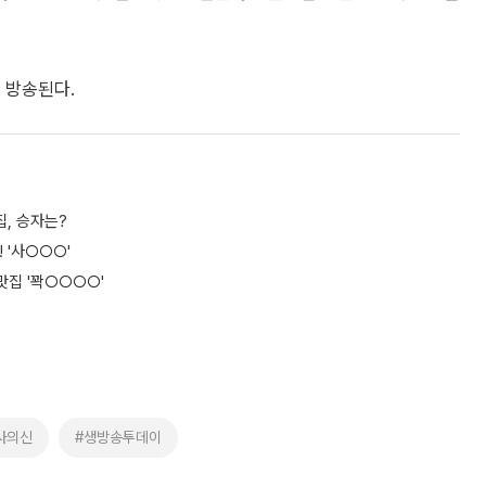
에 방송된다.
집, 승자는?
 '사○○○'
맛집 '꽉○○○○'
사의신
#생방송투데이