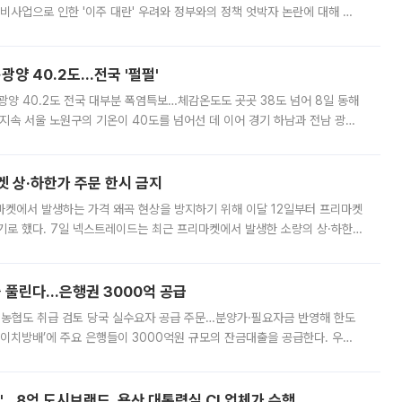
비사업으로 인한 '이주 대란' 우려와 정부와의 정책 엇박자 논란에 대해 정
실장은 2031년까지 31만 가구 착공 목표에 차질이 없다는 입장이나,
·광양 40.2도…전국 '펄펄'
·광양 40.2도 전국 대부분 폭염특보…체감온도도 곳곳 38도 넘어 8일 동해
지속 서울 노원구의 기온이 40도를 넘어선 데 이어 경기 하남과 전남 광양
. 전국 대부분 지역에 폭염특보가 내려진 가운데 곳곳에서 39~40도 안팎
켓 상·하한가 주문 한시 금지
마켓에서 발생하는 가격 왜곡 현상을 방지하기 위해 이달 12일부터 프리마켓
기로 했다. 7일 넥스트레이드는 최근 프리마켓에서 발생한 소량의 상·하한
, 주문 오류로 인한 가격 급등락을 최소화하기 위한 비상 대응방안을 발표
 풀린다…은행권 3000억 공급
리·농협도 취급 검토 당국 실수요자 공급 주문…분양가·필요자금 반영해 한도
에이치방배’에 주요 은행들이 3000억원 규모의 잔금대출을 공급한다. 우리
하고 있어 향후 공급 규모가 늘어날 전망이다. 7일 금융권에 따르면 KB국
od'…8억 도시브랜드, 용산 대통령실 CI 업체가 수행