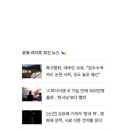
문화·라이프 최신 뉴스
축구협회, 대국민 사과…"압수수색·
카드 논란 사죄, 강도 높은 쇄신"
‘스파이더맨 4’ 11일 만에 500만명
돌파…‘왕사남’보다 빨라
[신간] 김유태 기자의 '밤과 책'…영
화와 문학, 서로 다른 언어를 읽다