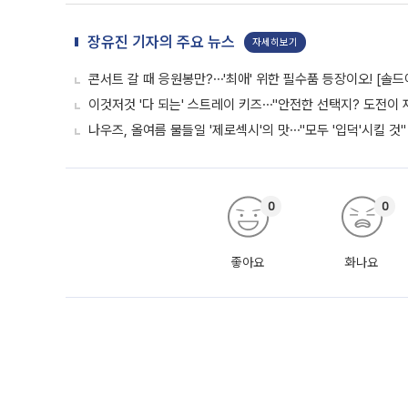
장유진 기자의 주요 뉴스
자세히보기
콘서트 갈 때 응원봉만?⋯'최애' 위한 필수품 등장이오! [솔드
이것저것 '다 되는' 스트레이 키즈⋯"안전한 선택지? 도전이 재
나우즈, 올여름 물들일 '제로섹시'의 맛⋯"모두 '입덕'시킬 것"
0
0
좋아요
화나요