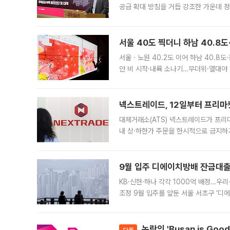
공급 확대 방침을 거듭 강조한 가운데 정
면 반박하고 나섰다. 명노준 서울시 주택
서울 40도 찍더니 하남 40.8도
서울ㆍ노원 40.2도 이어 하남 40.8도
안 비 시작·내륙 소나기…무더위·열대야 
에서도 40도를 웃도는 기온이 관측됐다
의 극심한
넥스트레이드, 12일부터 프리마
대체거래소(ATS) 넥스트레이드가 프리
내 상·하한가 주문을 한시적으로 금지하
가 체결 사례와 관련해 설명자료를 내고
9월 입주 디에이치방배 잔금대출
KB·신한·하나 각각 1000억 배정…우
조정 9월 입주를 앞둔 서울 서초구 ‘디
은행과 NH농협은행도 대출 취급을 검토
민은행
논란의 'Busan is Go
단독