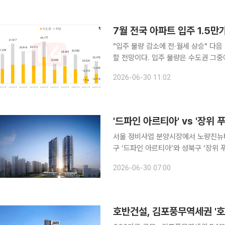
급되는 물량은 S-3 블록 1282가구,
존 생활 인프라를 이용할 수 있고 덕양
7월 전국 아파트 입주 1.5만
"입주 물량 감소에 전·월세 상승" 다음
할 전망이다. 입주 물량은 수도권 그중
114는 7월 전국 아파트 입주 예정 물
2026-06-30 11:02
해 같은 기간 2만3478가구보다 약 3
는 총 9787가구가 입주한다. 경기 지
(4719가구)가 경기 남부권에
서울 정비사업 분양시장에서 노량진뉴타
구 ‘드파인 아르티아’와 성북구 ‘장위
홈에 따르면 드파인 아르티아와 장위 
2026-06-30 07:00
진행된다. 두 단지는 7월 1일 1순위 
8일로 같다. 당첨자 발표일이 같은 주택
하다. 드파인 아르티아는 서울 동작구 
호반건설, 김포풍무역세권 '호반