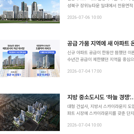
성북구 장위뉴타운 일대에서 전용면적 
개발 구역 주택과 빌라 가격도 들썩이고
2026-07-06 10:00
분양권, 정비사업 초기 단계 지역으로 
개발을 통해 분양된 ‘장위 푸르지오 마크
억원 분양 시대’를 열었다. 이 단지는 
공급 가뭄 지역에 새 아파트
신규 아파트 공급이 한동안 뜸했던 이른
수년간 공급이 제한됐던 지역을 중심으
지는 모습이다. 4일 부동산업계에 따
2026-07-04 17:00
움 거제’를 분양한다. 단지는 10개 동,
근 2년간 신규 분양이 정체되면서 입주
공급 공백으로 신축 갈아타기 수요가 
지방 중소도시도 ‘하늘 경쟁’
대형 건설사, 지방서 스카이라운지 도
파트 시장에 스카이라운지를 갖춘 단지
급 주거단지의 상징으로 여겨졌던 스
2026-07-04 10:00
미치는 모습이다. 4일 국토교통부 실