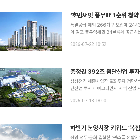
의 반도체 경쟁이 심화하면서 삼성전자
‘호반써밋 풍무Ⅲ’ 1순위 청약 
특별공급 제외 266가구 모집에 244
이 김포 풍무역세권 B4블록에 공급하
266가구 모집에 2443명이 신청하며 
2026-07-22 10:52
약홈에 따르면 타입별 경쟁률은 전용면적별
대 1 △84㎡B 4대 1 △84㎡C 3.
㎡A 타입의 21.5대 1로 나타
충청권 392조 첨단산업 투자
삼성전기 세종사업장 8조 투자 첨단산
단산업 투자가 예고되면서 지역 산업 
성전기가 세종사업장에 8조원을 투자하
2026-07-18 18:00
갖춘 자족도시로 성장할 수 있을지 주목
대 메가 프로젝트’의 일환으로 충청권 
이 제2캠퍼스에서 열린 ‘충청권 첨단
하반기 분양시장 키워드 ‘복
상업·업무·문화 결합한 ‘원스톱 생활권’