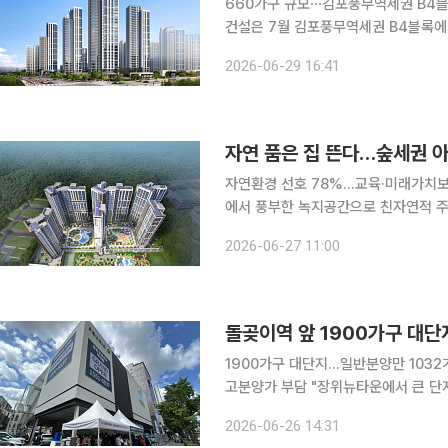
660가구 규모⋯김포풍무역세권 B4블
건설은 7월 김포풍무역세권 B4블록에서
역에서 선보이는 세 번째 공급 단지다. 
2026-06-29 16:41
드 타운을 조성할 계획이다. 29일 분
일원에 지하 2층~지상 29층, 전용면적
타입별로는 △59㎡A 130가구 △5
자연 품은 집 뜬다…숲세권 
자연환경 선호 78%…교육·미래가치보
에서 풍부한 녹지공간으로 친자연적 주거
일 한국갤럽조사연구소에 따르면, 향후
2026-06-27 11:00
적 주거 환경을 선호하는 주택 수요자
공원을 중심으로 풍부한 녹지공간을 갖
현상은 다른 조사에서도 확인된다. 한
1900가구 대단지…일반분양만 1032
고분양가 부담 "장위뉴타운에서 큰 단지
찮은 것 같은데 가격은 좀 더 고민해봐야
2026-06-26 14:31
문구 왕산로에 마련된 '장위푸르지오마