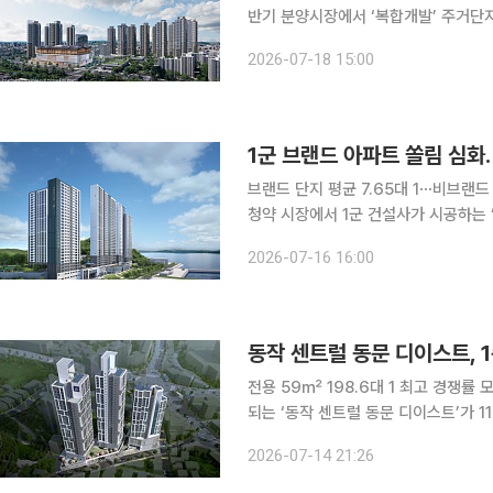
반기 분양시장에서 ‘복합개발’ 주거단지
거 기능에 머물렀던 기존 방식에서 벗
2026-07-18 15:00
복합개발이 확산되면서 실수요자의 관심
단지는 지역 내에서 높은 자산 가치를 
웰시티’가 대표적이다. 지웰시티 내 
1군 브랜드 아파트 쏠림 심화
브랜드 단지 평균 7.65대 1⋯비브랜드 
청약 시장에서 1군 건설사가 시공하는 
력과 시공 능력을 기반으로 한 신뢰도
2026-07-16 16:00
브랜드 선호가 강화되는 분위기다. 16
상위 10개 건설사의 브랜드 단지(59곳
평균 경쟁률 7.65대 1을 나타
동작 센트럴 동문 디이스트, 1
전용 59㎡ 198.6대 1 최고 경쟁률
되는 ‘동작 센트럴 동문 디이스트’가 1
14일 한국부동산원 청약홈에 따르면 ‘
2026-07-14 21:26
모집에 3903명이 신청했다. 앞서 1
며 평균 106.5대 1의 경쟁률을 기