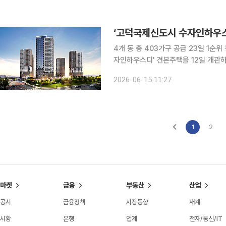
둘러보는 방문객들로 붐볐다. 입구를 지
학교 위치를 확인하려는 사람들이 발
‘고덕국제신도시 수자인하우스
4개 동 총 403가구 공급 23일 1
자인하우스디' 견본주택을 12일 개관하
신도시 A-67블럭에 조성되는 공동주택이
2026-06-15 11:27
다. 주택형별로는 △84㎡A 107가구 
단지는 분양가상한제가 적용돼 전용면적
한제 적용에도 거주의무기간이 없다는
1
2
마켓
금융
부동산
산업
공시
금융정책
시장동향
재계
시황
은행
업계
전자/통신/IT