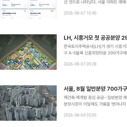
선 것으로 나타났다. 서울 아파트 매
도권 외곽으로 주택 수요가 이동하는 
2026-08-07 10:40
현황’에 따르면 올해 1~5월 경기 아파
2238건으로 15.56%를 차지했다. 지
로 2022년 18.38% 이후 가장 높은
LH, 시흥거모 첫 공공분양 
한국토지주택공사(LH)가 경기 시흥거
구 A-5블록 신혼희망타운 290가구에
A-5블록은 공공분양과 행복주택을 합쳐
2026-08-07 09:28
분양 물량 290가구가 이번에 공급된
55A·55A1·55B·55B1 등 4개 
트니스센터, 작은도서관, 주민카페 등
서울, 8월 일반분양 700가구
재건축·재개발 중심 공급⋯일반분양 제한
분양시장이 이달에도 가뭄을 벗어나지 
재개발 등 정비사업 중심의 공급 구조
2026-08-04 05:00
전문가들은 공급물량이 충분한 서울 인
다. 3일 부동산 정보 플랫폼 직방에 따