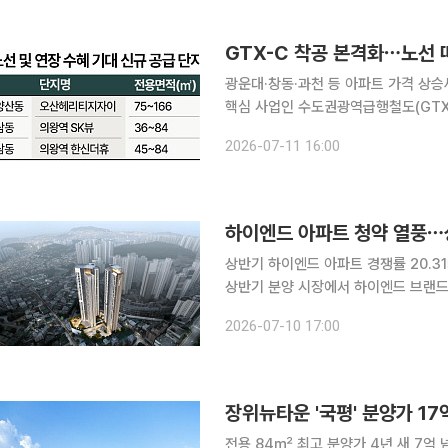
몰리며 198.6대 1을 기
GTX-C 착공 본격화⋯노선 따
광운대·창동·과천 등 아파트 가격 상승
핵심 사업인 수도권광역급행철도(GTX
택시장에도 변화가 나타나고 있다. 장
2026-07-11 16:00
교통 개선 기대감이 집값 상승과 신규
공개시스템에 따르면 GTX-C 노선이
보이고 있다. 특히 광운대·창동·과천·수
하이엔드 아파트 청약 열풍⋯상
상반기 하이엔드 아파트 경쟁률 20.31대 
상반기 분양 시장에서 하이엔드 브랜드
으로 나타났다. 고급 주거 상품과 차
2026-07-10 17:00
현상이 뚜렷해지는 모습이다. 10일 
된 하이엔드 브랜드 아파트의 1순위 평균
파트의 1순위 평균 경쟁률인 3
장위뉴타운 '국평' 분양가 17
전용 84㎡ 최고 분양가 4년 새 7억