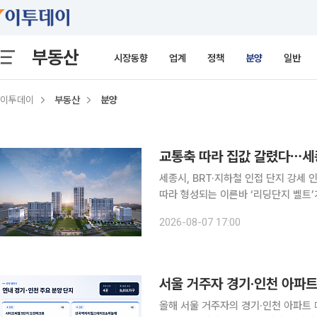
부동산
시장동향
업계
정책
분양
일반
이투데이
부동산
분양
교통축 따라 집값 갈렸다⋯세종
세종시, BRT·지하철 인접 단지 강세 
따라 형성되는 이른바 ‘리딩단지 벨트
타났다. 7일 국토교통부 실거래가 공개
2026-08-07 17:00
년 6월)간 전용면적 84㎡ 기준 평균
정류장까지 거리는 약 470m다. 전체 
인접 단지일수록 가격 경쟁력이 높은
서울 거주자 경기·인천 아파트
올해 서울 거주자의 경기·인천 아파트 