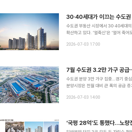
시세를 끌어올리는 흐름을 보이고 있다.
㎡는 지난 6월 8억7000만원에 거래됐
30·40세대가 이끄는 수도권
수도권 부동산 시장에서 30·40세대의
확산하고 있다. ‘얼죽신’은 ‘얼어 죽
드를 뜻한다. 최신 평면과 커뮤니티 시설
2026-07-03 17:00
장의 주요 수요층으로 부상하면서 부동
면 올해 1분기 수도권 청약 당첨자 74
했다. 2024년 1분기 81.84
7월 수도권 3.2만 가구 공급
수도권 분양 3만 가구 집중…경기 중심
분양시장은 전월 대비 큰 폭의 공급 
데 반도체 산업 배후 주거지인 ‘반세권
2026-07-03 14:00
동산인포에 따르면 7월 전국 아파트 분
반분양 물량은 4만2914가구로, 전월(총
배, 2.1배 증가했다. 권역별로는
‘국평 28억’도 통했다…노량