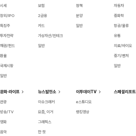
시세
보험
정책
자동차
장외/IPO
2금융
분양
중화학
특징주
카드
일반
항공/물류
투자전략
가상자산/핀테크
유통
채권/펀드
일반
의료/바이오
환율
중기/벤처
국제시황
일반
일반
문화·라이프
뉴스발전소
이투데이TV
스페셜리포트
관광
이슈크래커
e스튜디오
방송/TV
요즘, 이거
랭킹영상
영화
그래픽스
음악
한 컷