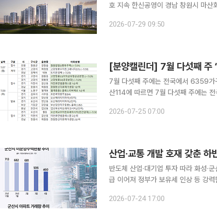
호 지속 한신공영이 경남 창원시 마산회
위 청약에서 평균 7.66대 1의 경쟁
2026-07-29 09:50
청약을 진행한 해당 단지는 특별공급을 
률은 전용면적 59㎡A 타입에서 35.
1.53대 1로 집계됐다. 구체적으로
7월 다섯째 주에는 전국에서 6359가
산114에 따르면 7월 다섯째 주에는 전
다. 27일에는 강원 철원군 '철원갈말2
2026-07-25 07:00
휴먼빌클래스원', 경남 창원시 창원한신
이 1순위 청약을 진행한다. 이날 경기
S4(공공분양)' 등 공공분양 청약도 이
산업·교통 개발 호재 갖춘 하
반도체 산업·대기업 투자 따라 화성·군산
급 이어져 정부가 보유세 인상 등 강
자들의 눈길이 '개발 호재'를 갖춘 지
2026-07-24 17:00
물론 인구 유입과 상권 활성화, 집값 
례는 반도체 산업 성장에 따른 경기 남