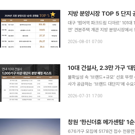
망이다. 하지만 이 중 일반분양 물량은
지방 분양시장 TOP 5 단지 
대구 ‘범어역 파크드림 디아르’ 101대 
연’ 견본주택 개관 지방 분양시장에서
있다. 실수요자 중심으로 시장이 재편
2026-08-01 07:00
있는 모습이다. 1일 부동산 전문 리
과, 올해 지방에서 분양된 아파트 가운
나 학교 신설이 예정된 ‘학세권’ 입지를
10대 건설사, 2.3만 가구 
불확실성 속 ‘브랜드+규모’ 선호 뚜렷 
사가 공급하는 ‘브랜드 대단지’에 수
가운데 청약 시장 양극화가 심화되면서
2026-07-31 17:00
이상 대단지가 상대적으로 안전한 선택
투데이가 2025년 시공능력평가 상위 
1000가구 이상 대단지 아파트(컨소시
창원 ‘한신더휴 메가센텀’ 1순
676가구 모집에 5178건 접수 전용면