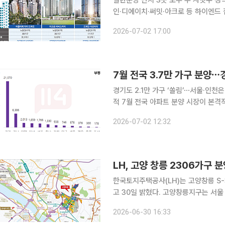
일반분양 단지 3곳 모두 두 자릿수 청
인·디에이치·써밋·아크로 등 하이엔드
잇따라 흥행하고 있다. 올해 첫 일반분
2026-07-02 17:00
고 앞서 공급된 단지들은 계약도 사실
강했던 서울 동작구 노량진 일대가 2
2일 한국부동산원 청약홈에 따르면 
7월 전국 3.7만 가구 분양⋯경
경기도 2.1만 가구 ‘쏠림’⋯서울·인
적 7월 전국 아파트 분양 시장이 본격
되며 수도권 내에서도 공급 격차가 뚜렷
2026-07-02 12:32
이어지는 모습이다. 2일 부동산114에 
7647가구(임대 포함)로 집계됐다. 
차지했다. 반면 인천은 2013가구, 서
LH, 고양 창릉 2306가구 
한국토지주택공사(LH)는 고양창릉 S-
고 30일 밝혔다. 고양창릉지구는 서
(GTX)-A 노선 창릉역이 신설되면 
2026-06-30 16:33
다. 고양시청과 서울 지하철 6호선 새