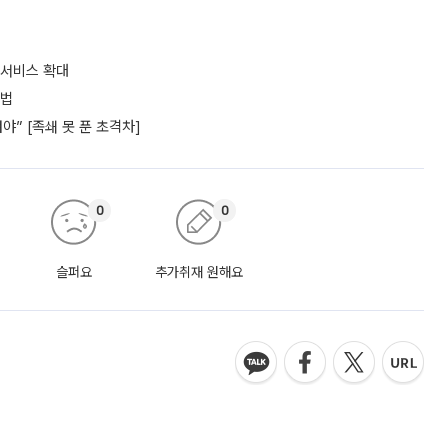
 서비스 확대
셈법
” [족쇄 못 푼 초격차]
0
0
슬퍼요
추가취재 원해요