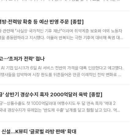
키울 것이라며 세금이 아닌 공급이 근본적인 처방이라고 전면 반박했다.
방·전력망 확충 등 예산 반영 주문 [종합]
과 관련해 "사실상 국가적인 기후 재난"이라며 취약계층 보호와 야외 노동자
정력을 총동원하라고 지시했다. 아울러 반복되는 극한 기후에 대비해 폭염 대응
영하는 방안도 검토하라고 주문했다. 이 대통령은 이날 폭염·가뭄 대
예고⋯‘초저가 전략’ 접나
 AI 기업 딥시크가 6일 AI 서비스 전반의 가격을 대폭 인상한다고 예고했다.
 경쟁사들을 압박하며 시장 판도를 뒤흔들어온 만큼 이례적인 전략 변화로 평
 이날 공지를 통해 구체적인 인상 폭은 공개하지 않았지만 상당한 수
' 상반기 경상수지 흑자 2000억달러 육박 [종합]
급'⋯상품수출도 첫 1000억달러대 여행수지도 두 달 연속 흑자 '역대 2
국내 경상수지가 유례없는 '반도체 수출' 날개를 달고 훨훨 날고 있다. 역대
경상수지 뿐 아니라 상반기 경상수지 흑자도 2000억달러에 근접하며 사상 최
신설…K뷰티 ‘글로벌 라방 판매’ 확대