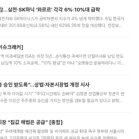
감…삼전·SK하닉 '와르르' 각각 6%·10%대 급락
삼성전자와 SK하이닉스가 급락하면서 지수가 4% 넘게 하락했다. 6일 한국거
비 301.88포인트(4.58%) 내린 6296.38에 장을 마감했다. 전장보다
스피는 장중 한때 6550.94까지 오르기도 했으나 6238.32까지 밀리기도 했
[이슈크래커]
 전액 비과세일반 ISA는 최장 5년…손익통산·과세이연 단절미사용 납입 한도
납입액 10% 소득공제…“10% 환급”은 아냐 “오랫동안 운용하라더니 이제
 ‘만능 절세 통장’으로 불리는 개인종합자산관리계좌(ISA)가 두 갈래로 개
주총 승인 받도록”…상법·자본시장법 개정 시사
닌 투자 이어갈 시기” “주52시간제도 손봐야” 김정관 산업통상부 장관이 반
 수준 이상은 주주총회 승인을 거치는 방안을 검토할 필요가 있다고 밝혔다.
배구조와 주주권 강화 논의가 이어지는 가운데, 핵심 연구인력에 대한
 “집값 해법은 공급” [종합]
안” 우려재개발·재건축 활성화 및 비아파트 공급 확대 촉구 정부와 서울시의
정부가 고가주택과 비거주 1주택자 등의 세 부담을 높여 수요를 억제하는 카