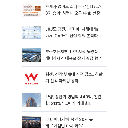
후계자 없어도 회사는 남긴다?…‘제
3자 승계’ 시험대 오른 中企 현장
[기업승계 대전환]
J&J도 참전…빅파마, 차세대 ‘in
vivo CAR-T’ 선점 경쟁 본격화
포스코퓨처엠, LFP 시장 뚫었다…
배터리사와 대규모 장기 공급 합의
웹젠, 신작 부재에 실적 감소…하반
기 신작 마케팅 강화
보령, 상반기 영업익 440억, 전년
比 21.1%↑…반기 역대 최대
'바다이야기'에 묶인 20년 규
제…"게임법 다시 짜야"