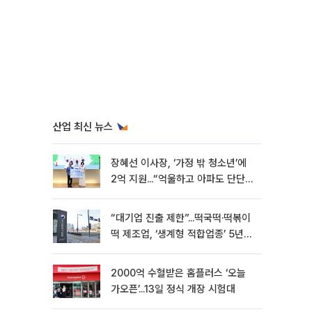
산업 최신 뉴스
장혜선 이사장, ‘가정 밖 청소년’에
2억 지원...“억울하고 아파도 단단해
지길”[현장]
“대기업 진출 제한”...떡국떡·떡볶이
떡 제조업, ‘생계형 적합업종’ 5년
연장
2000억 수혈받은 홈플러스 ‘오늘
가오픈’...13일 정식 개장 시험대