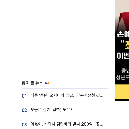
많이 본 뉴스
태풍 '돌핀' 오키나와 접근…일본기상청 경로 업데이트
01
오늘은 절기 '입추', 뜻은?
02
아옳이, 한의사 김형배와 벌써 200일⋯꽃다발 들고 "프러포즈 아냐"
03