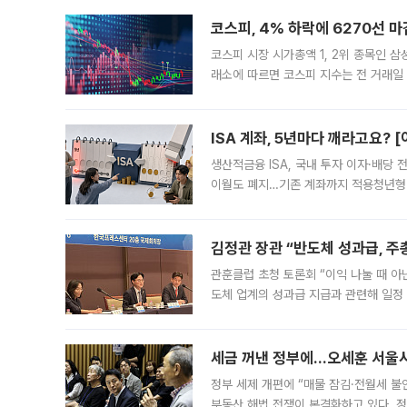
코스피, 4% 하락에 6270선 마
코스피 시장 시가총액 1, 2위 종목인 
래소에 따르면 코스피 지수는 전 거래일 대
1.81% 내린 6478.75에 출발한 코
다. 이날 오전
ISA 계좌, 5년마다 깨라고요? 
생산적금융 ISA, 국내 투자 이자·배당
이월도 폐지…기존 계좌까지 적용청년형 
는 5년마다 계좌를 해지하라는 건가요?”
편을
김정관 장관 “반도체 성과급, 
관훈클럽 초청 토론회 “이익 나눌 때 아
도체 업계의 성과급 지급과 관련해 일정
최근 상법·자본시장법 개정으로 기업 지
세금 꺼낸 정부에…오세훈 서울시장
정부 세제 개편에 “매물 잠김·전월세 불
부동산 해법 전쟁이 본격화하고 있다. 