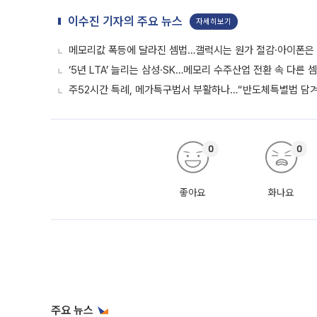
이수진 기자의 주요 뉴스
자세히보기
메모리값 폭등에 달라진 셈법…갤럭시는 원가 절감·아이폰은
‘5년 LTA’ 늘리는 삼성·SK…메모리 수주산업 전환 속 다른 
주52시간 특례, 메가특구법서 부활하나…“반도체특별법 담겨야
0
0
좋아요
화나요
주요 뉴스