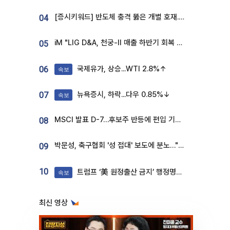
[증시키워드] 반도체 충격 뚫은 개별 호재...포스코퓨처엠·에코프로·한화솔루션 '눈길'
04
iM "LIG D&A, 천궁-II 매출 하반기 회복 전망…방산 톱픽 유지"
05
국제유가, 상승...WTI 2.8%↑
06
속보
뉴욕증시, 하락...다우 0.85%↓
07
속보
MSCI 발표 D-7…후보주 반등에 편입 기대 재점화
08
박문성, 축구협회 '성 접대' 보도에 분노…"다 말아먹으려고 작정했나"
09
10
트럼프 ‘美 원정출산 금지’ 행정명령 서명
속보
최신 영상