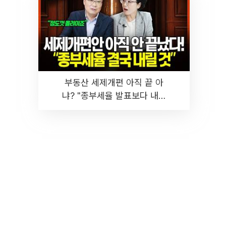
부동산 세제개편 아직 끝 아
냐? "종부세율 발표보다 내릴
것" 장기거주·양도세 전망 I 집
땅지성 I 김인만, 진미윤