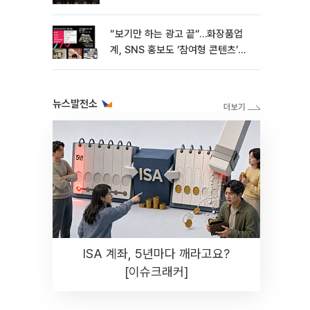
“보기만 하는 광고 끝“…화장품업
계, SNS 홍보도 ‘참여형 콘텐츠’로
변모[K뷰티 라방戰]
뉴스발전소
ISA 계좌, 5년마다 깨라고요?
[이슈크래커]