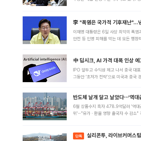
드를 꺼내자 서울시는 전·월세 부담만 
李 "폭염은 국가적 기후재난"…냉
이재명 대통령은 6일 사상 최악의 폭염
안전 등 인명 피해를 막는 데 모든 행
인프라 확충 계획을 내년도 예산안에 반
中 딥시크, AI 가격 대폭 인상 
IPO 앞두고 수익성 제고 나서 중국 대표
그동안 ‘초저가 전략’으로 미국과 중국
가된다. 블룸버그통신에 따르면 딥시크는
반도체 날개 달고 날았다⋯'역대급
6월 상품수지 흑자 478.9억달러 '역대
위'⋯"유가ㆍ환율 영향 출국자 수 감소" 
급 수출 호조가 매달 이어지면서 6월 
대 기
실리콘투, 라이브커머스팀 
단독