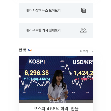
내가 저장한 뉴스 모아보기
내가 구독한 기자 전체보기
한 컷
코스피 4.58% 하락, 환율