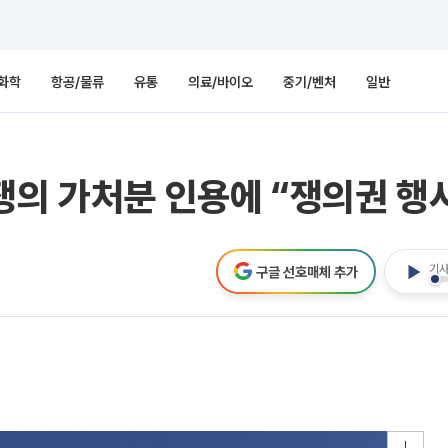
화학
항공/물류
유통
의료/바이오
중기/벤처
일반
쟁의 가처분 인용에 “쟁의권 행
기사
구글 선호매체 추가