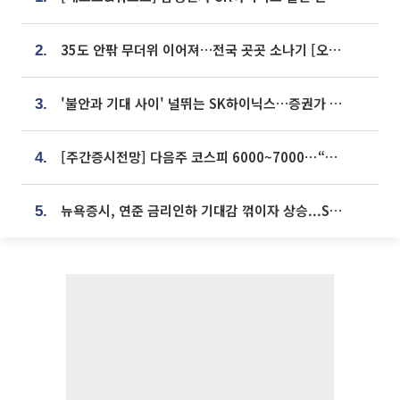
35도 안팎 무더위 이어져…전국 곳곳 소나기 [오늘 날씨]
2.
'불안과 기대 사이' 널뛰는 SK하이닉스…증권가 "HBM4·LTA 기반 펀터멘털 견고"
3.
[주간증시전망] 다음주 코스피 6000~7000⋯“外人 수급은 정책이 변수”
4.
뉴욕증시, 연준 금리인하 기대감 꺾이자 상승...S&P500 사상 최고치 [종합]
5.