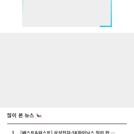
많이 본 뉴스
[베스트&워스트] 삼성전자·SK하이닉스 밀린 한 주…상상인증권은 85% 급등
1.