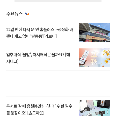
주요뉴스
22일 만에 다시 문 연 홈플러스…정상화 바
쁜데 재고 없어 ‘발동동’[가보니]
입추매직 '불발', 처서매직은 올까요? [해
시태그]
콘서트 갈 때 응원봉만?⋯'최애' 위한 필수
품 등장이오! [솔드아웃]