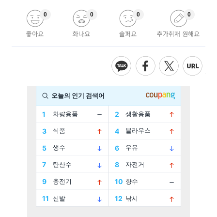
0
0
0
0
좋아요
화나요
슬퍼요
추가취재 원해요