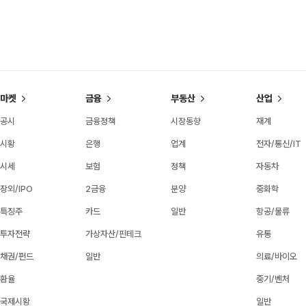
마켓
금융
부동산
산업
공시
금융정책
시장동향
재계
시황
은행
업계
전자/통신/IT
시세
보험
정책
자동차
장외/IPO
2금융
분양
중화학
특징주
카드
일반
항공/물류
투자전략
가상자산/핀테크
유통
채권/펀드
일반
의료/바이오
환율
중기/벤처
국제시황
일반