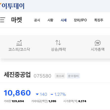
마켓
공시
시황
시세
장외/IPO
특징주
코스피/코스닥
상승/하락
시가총액
세진중공업
075580
코스피
운수장비
10,860
140
1.27%
거래량
129,694
거래대금(백만)
1,395
시가총액(억)
6,174