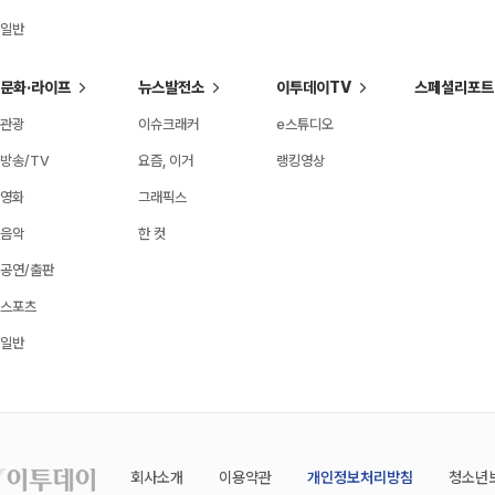
일반
문화·라이프
뉴스발전소
이투데이TV
스페셜리포트
관광
이슈크래커
e스튜디오
방송/TV
요즘, 이거
랭킹영상
영화
그래픽스
음악
한 컷
공연/출판
스포츠
일반
회사소개
이용약관
개인정보처리방침
청소년