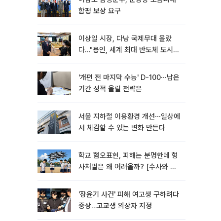
함평 보상 요구
이상일 시장, 다낭 국제무대 올랐
다…"용인, 세계 최대 반도체 도시
된다"
'개편 전 마지막 수능' D-100⋯남은
기간 성적 올릴 전략은
서울 지하철 이용환경 개선⋯일상에
서 체감할 수 있는 변화 만든다
학교 혐오표현, 피해는 분명한데 형
사처벌은 왜 어려울까? [수사와 재
판]
'장윤기 사건' 피해 여고생 구하려다
중상…고교생 의상자 지정