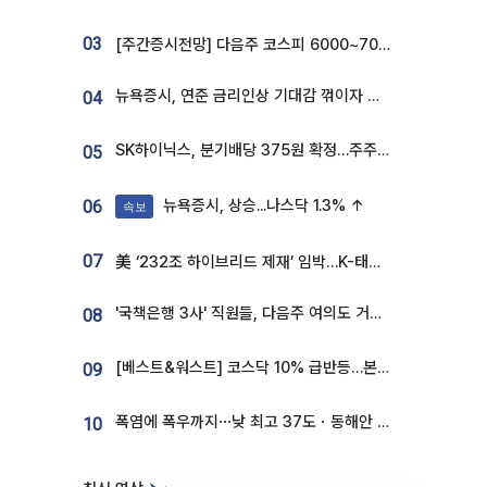
03
[주간증시전망] 다음주 코스피 6000~7000⋯“外人 수급은 정책이 변수”
뉴욕증시, 연준 금리인상 기대감 꺾이자 상승...S&P500 사상 최고치 [종합]
04
SK하이닉스, 분기배당 375원 확정…주주환원책 9월로 앞당겨 발표
05
뉴욕증시, 상승...나스닥 1.3% ↑
06
속보
07
美 ‘232조 하이브리드 제재’ 임박…K-태양광, 불확실성 털고 날개 다나
'국책은행 3사' 직원들, 다음주 여의도 거리 나서는 까닭은
08
[베스트&워스트] 코스닥 10% 급반등…본느, 최대주주 변경 기대에 270% 폭등
09
폭염에 폭우까지⋯낮 최고 37도ㆍ동해안 강한 비 [날씨]
10