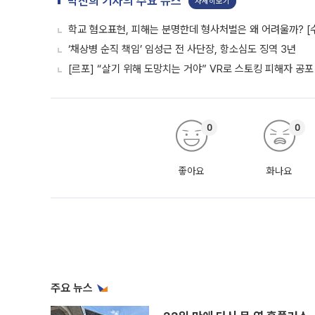
박진희 기자의 주요 뉴스
자세히보기
학교 혐오표현, 피해는 분명한데 형사처벌은 왜 어려울까? [
‘채상병 순직 책임’ 임성근 전 사단장, 항소심도 징역 3년
[르포] “살기 위해 도망치는 거야” VR로 스토킹 피해자 공
0
0
좋아요
화나요
주요 뉴스