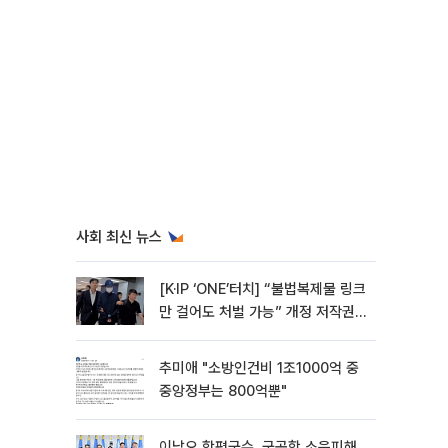
사회 최신 뉴스
[K·IP ‘ONE’터치] “불법복제물 링크
만 걸어도 처벌 가능” 개정 저작권
법 어떻게 바뀌었나
추미애 "소방인건비 1조1000억 중
중앙정부는 800억뿐"
이남오 함평군수, 군공항 소음피해