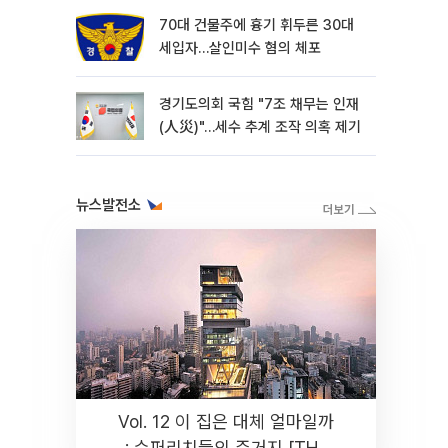
70대 건물주에 흉기 휘두른 30대
세입자…살인미수 혐의 체포
경기도의회 국힘 "7조 채무는 인재
(人災)"…세수 추계 조작 의혹 제기
뉴스발전소
Vol. 12 이 집은 대체 얼마일까
: 슈퍼리치들의 주거지 [THE