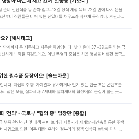
…정상화 바쁜데 재고 없어 ‘발동동’[가보니]
준비 신선식품 등 순차 입고…13일 정식 개장 목표 22일 만에 다시 문을
오전부터 직원들은 비어 있는 진열대를 채우느라 바쁘게 움직였다. 계란과
리를 잡기 시작했지만, 매장 곳곳엔 여전히 텅 빈 매대가 먼저 눈에 들어왔
까요? [해시태그]
’의 단계까지 온 지독하고 지독한 폭염입니다. 낮 기온이 37~39도를 찍는 극
 선선하게 느껴질 지경인데요. 이번 폭염의 중심은 처음 영남을 비롯한 동쪽
 북서풍이 산맥을 넘어 영남 쪽으로 내려오면서 뜨겁고 건조해졌는데요.
 위한 필수품 등장이오! [솔드아웃]
합니다. 자신의 취향, 가치관과 유사하거나 인기 있는 인물 혹은 콘텐츠를
'가 자리 잡은 오늘, 잘파세대(Z세대와 알파세대의 합성어)의 눈길이 쏠린 곳은
리는 공연장. 응원봉만큼이나 눈에 띄는 게 있습니다. 공연이 시작되기
 '건의'⋯국토부 "협의 중" 입장만 [종합]
급 부족 원인진단 및 대책 관련 브리핑 서울시가 재개발·재건축을 통한 주택
비사업으로 인한 '이주 대란' 우려와 정부와의 정책 엇박자 논란에 대해 정
실장은 2031년까지 31만 가구 착공 목표에 차질이 없다는 입장이나,