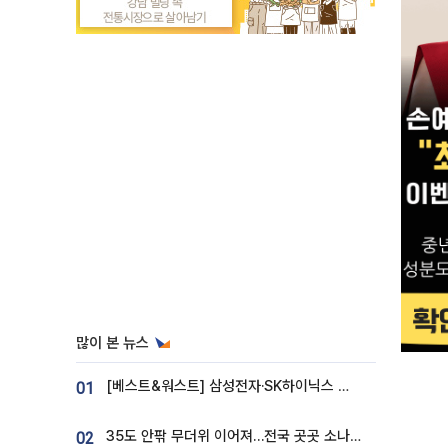
많이 본 뉴스
[베스트&워스트] 삼성전자·SK하이닉스 밀린 한 주…상상인증권은 85% 급등
01
35도 안팎 무더위 이어져…전국 곳곳 소나기 [오늘 날씨]
02