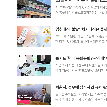
22일 만에 다시 문 연 홈플러스
서울월드컵경기장점 67명 출근해 재개점 
연 홈플러스 서울월드컵경기장점. 7일 
우유, 과일 같은 신선식품이 차근차근 자
입추매직 '불발', 처서매직은 올
“와 이제 시원한 거 같아” 단체 ‘뇌손상
한 더위 속 30도대 초반이 상대적으로
지역에 있었습니다. 7월 말에는 서풍과
콘서트 갈 때 응원봉만?⋯'최애'
지금 화제 되는 패션·뷰티 트렌드를 소개
따라 제품을 사는 '디토(Ditto) 소비
어디일까요? 아이돌 콘서트 시작을 기다
서울시, 정부에 정비사업 규제 완화
명노준 주택실장, 재개발·재건축 주택공
공급 확대 방침을 거듭 강조한 가운데 정
면 반박하고 나섰다. 명노준 서울시 주택