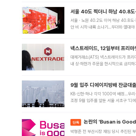
서울 40도 찍더니 하남 40.8도
서울ㆍ노원 40.2도 이어 하남 40.8도
안 비 시작·내륙 소나기…무더위·열대야 
에서도 40도를 웃도는 기온이 관측됐다
의 극심한
넥스트레이드, 12일부터 프리마
대체거래소(ATS) 넥스트레이드가 프리
내 상·하한가 주문을 한시적으로 금지하
가 체결 사례와 관련해 설명자료를 내고
9월 입주 디에이치방배 잔금대출
KB·신한·하나 각각 1000억 배정…우
조정 9월 입주를 앞둔 서울 서초구 ‘디
은행과 NH농협은행도 대출 취급을 검토
민은행
논란의 'Busan is Go
단독
박형준 전 부산시장 재임 당시 추진된 부산