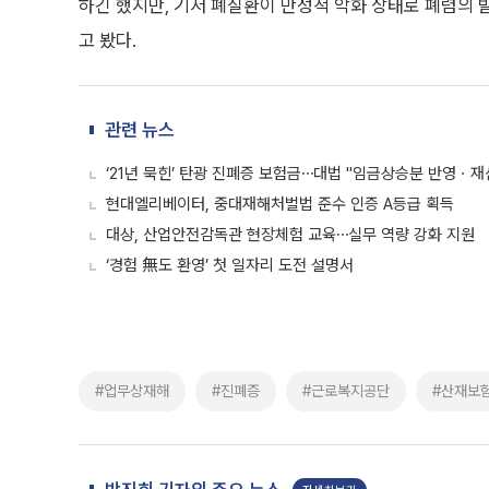
하긴 했지만, 기저 폐질환이 만성적 악화 상태로 폐렴의 
고 봤다.
관련 뉴스
‘21년 묵힌’ 탄광 진폐증 보험금⋯대법 "임금상승분 반영ㆍ
현대엘리베이터, 중대재해처벌법 준수 인증 A등급 획득
대상, 산업안전감독관 현장체험 교육⋯실무 역량 강화 지원
‘경험 無도 환영’ 첫 일자리 도전 설명서
#업무상재해
#진폐증
#근로복지공단
#산재보