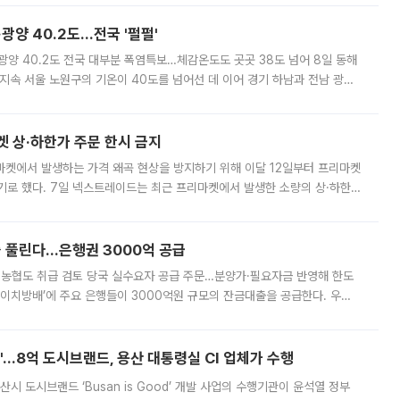
·광양 40.2도…전국 '펄펄'
·광양 40.2도 전국 대부분 폭염특보…체감온도도 곳곳 38도 넘어 8일 동해
지속 서울 노원구의 기온이 40도를 넘어선 데 이어 경기 하남과 전남 광양
. 전국 대부분 지역에 폭염특보가 내려진 가운데 곳곳에서 39~40도 안팎
켓 상·하한가 주문 한시 금지
마켓에서 발생하는 가격 왜곡 현상을 방지하기 위해 이달 12일부터 프리마켓
기로 했다. 7일 넥스트레이드는 최근 프리마켓에서 발생한 소량의 상·하한
, 주문 오류로 인한 가격 급등락을 최소화하기 위한 비상 대응방안을 발표
 풀린다…은행권 3000억 공급
리·농협도 취급 검토 당국 실수요자 공급 주문…분양가·필요자금 반영해 한도
에이치방배’에 주요 은행들이 3000억원 규모의 잔금대출을 공급한다. 우리
하고 있어 향후 공급 규모가 늘어날 전망이다. 7일 금융권에 따르면 KB국
od'…8억 도시브랜드, 용산 대통령실 CI 업체가 수행
시 도시브랜드 ‘Busan is Good’ 개발 사업의 수행기관이 윤석열 정부