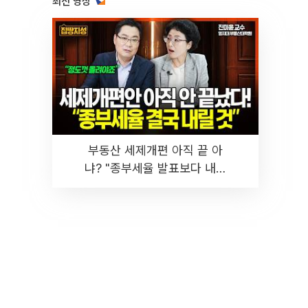
최신 영상
부동산 세제개편 아직 끝 아
냐? "종부세율 발표보다 내릴
것" 장기거주·양도세 전망 I 집
땅지성 I 김인만, 진미윤