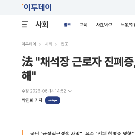
사회
법조
교육
사건/사고
노동/취
이투데이
사회
법조
法 "채석장 근로자 진폐증
해"
수정 2026-06-14 14:52
박진희 기자
구독
공단 "급성심근경색 사망"...유족 "진폐 합병증 영향"