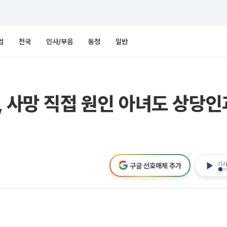
업
전국
인사/부음
동정
일반
, 사망 직접 원인 아녀도 상당
기사
구글 선호매체 추가