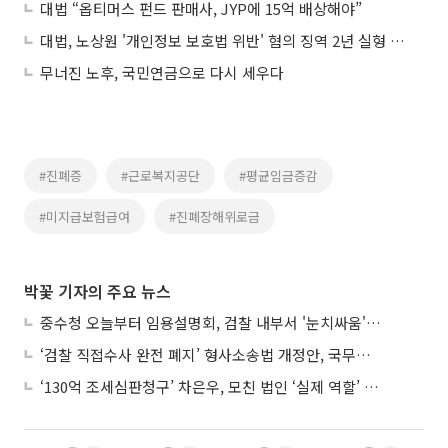
대법 “옵티머스 펀드 판매사, JYP에 15억 배상해야”
대법, 노상원 '개인정보 보호법 위반' 혐의 징역 2년 실형 확정
무너진 노후, 국민연금으로 다시 세우다
#진폐증
#근로복지공단
#평균임금증감
#미지급보험급여
#진폐장해위로금
박꽃 기자의 주요 뉴스
중수청 오늘부터 임용설명회, 검찰 내부서 '눈치싸움' 기류변화도
‘검찰 직접수사 완전 폐지’ 형사소송법 개정안, 국무회의 통과
‘130억 조세심판청구’ 차은우, 모친 법인 ‘실제 역할’ 다툴 듯