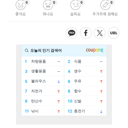
0
0
0
0
좋아요
화나요
슬퍼요
추가취재 원해요