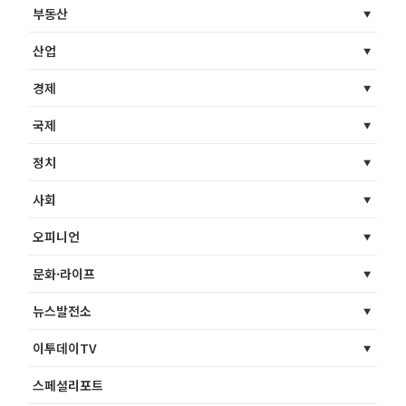
부동산
산업
경제
국제
정치
사회
오피니언
문화·라이프
뉴스발전소
이투데이TV
스페셜리포트