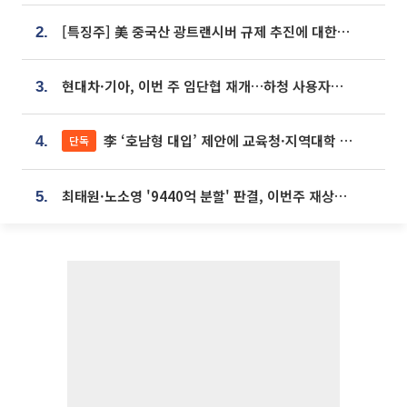
[특징주] 美 중국산 광트랜시버 규제 추진에 대한광통신 등 광통신株 강세
2.
현대차·기아, 이번 주 임단협 재개…하청 사용자성 재심도 ‘변수’
3.
李 ‘호남형 대입’ 제안에 교육청·지역대학 서·논술형 입시 연계 '착수'
단독
4.
최태원·노소영 '9440억 분할' 판결, 이번주 재상고 여부 주목
5.