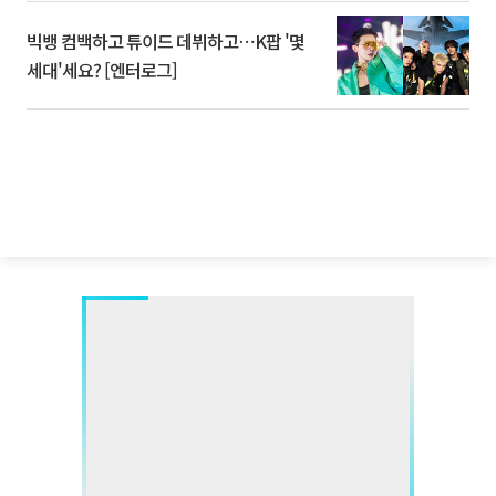
빅뱅 컴백하고 튜이드 데뷔하고⋯K팝 '몇
세대'세요? [엔터로그]