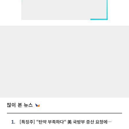
많이 본 뉴스
[특징주] “탄약 부족하다“ 美 국방부 증산 요청에⋯국내 방산주 급등세
1.