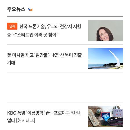
주요뉴스
한국 드론기술, 우크라 전장서 시험
단독
중…“스타트업 여러 곳 참여”
美 미사일 재고 ‘빨간불’…K방산 북미 진출
기대
KBO 폭염 '여름방학' 끝…프로야구 갈 길
멀다 [해시태그]