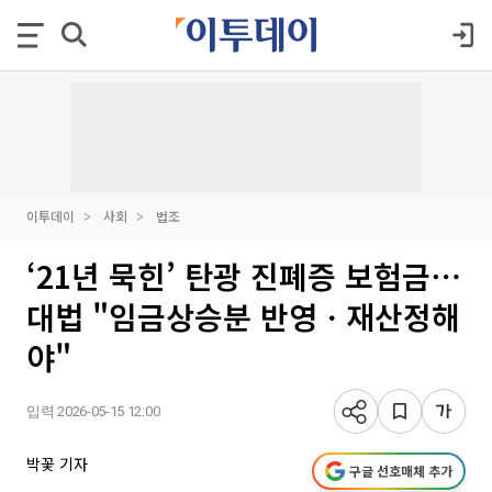
이투데이
사회
법조
‘21년 묵힌’ 탄광 진폐증 보험금⋯
대법 "임금상승분 반영ㆍ재산정해
야"
입력 2026-05-15 12:00
박꽃 기자
구글 선호매체 추가