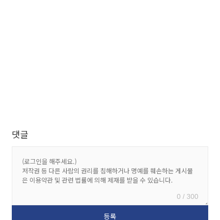
댓글
0 / 300