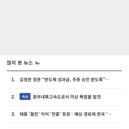
많이 본 뉴스
김정관 장관 “반도체 성과급, 주총 승인 받도록”…상법·자본시장법 개정 시사
1.
중부내륙고속도로서 미상 폭발물 발견
속보
2.
태풍 '돌핀' 이어 '찬홈' 등장…예상 경로에 한국 '한숨'
3.