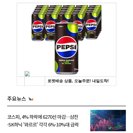
주요뉴스
코스피, 4% 하락에 6270선 마감…삼전
·SK하닉 '와르르' 각각 6%·10%대 급락