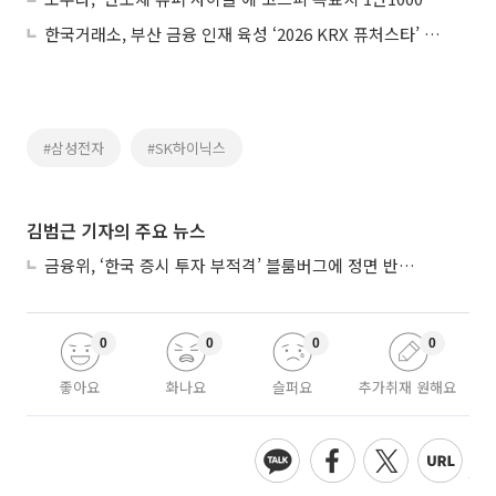
한국거래소, 부산 금융 인재 육성 ‘2026 KRX 퓨처스타’ 닻 올렸다
#삼성전자
#SK하이닉스
김범근 기자의 주요 뉴스
금융위, ‘한국 증시 투자 부적격’ 블룸버그에 정면 반박…“근거 불분명”
0
0
0
0
좋아요
화나요
슬퍼요
추가취재 원해요