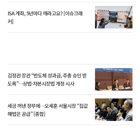
ISA 계좌, 5년마다 깨라고요? [이슈크래
커]
김정관 장관 “반도체 성과급, 주총 승인 받
도록”…상법·자본시장법 개정 시사
세금 꺼낸 정부에…오세훈 서울시장 “집값
해법은 공급” [종합]