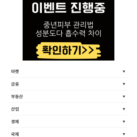
마켓
금융
부동산
산업
경제
국제