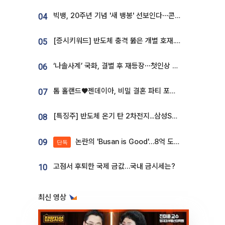
빅뱅, 20주년 기념 '새 뱅봉' 선보인다⋯콘서트 앞두고 팝업 개최
04
[증시키워드] 반도체 충격 뚫은 개별 호재...포스코퓨처엠·에코프로·한화솔루션 '눈길'
05
‘나솔사계’ 국화, 결별 후 재등장⋯첫인상 투표 휩쓸고 ‘인기녀’ 등극
06
톰 홀랜드♥젠데이아, 비밀 결혼 파티 포착⋯호텔 대관비만 9억
07
[특징주] 반도체 온기 탄 2차전지...삼성SDI, 장 초반 7% 넘게 껑충
08
논란의 'Busan is Good'…8억 도시브랜드, 용산 대통령실 CI 업체가 수행
09
단독
고점서 후퇴한 국제 금값…국내 금시세는?
10
최신 영상