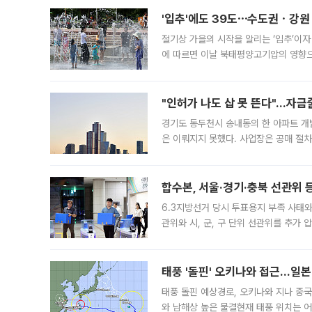
'입추'에도 39도⋯수도권ㆍ강원
절기상 가을의 시작을 알리는 ‘입추’이자
에 따르면 이날 북태평양고기압의 영향으
도, 낮 최고기온은 31~39도로, 전국
"인허가 나도 삽 못 뜬다"…자금
경기도 동두천시 송내동의 한 아파트 개
은 이뤄지지 못했다. 사업장은 공매 절차
3차 공매까지 진행됐으나 모두 유찰됐다.
후
합수본, 서울·경기·충북 선관위 등
6.3지방선거 당시 투표용지 부족 사태
관위와 시, 군, 구 단위 선관위를 추가
부(김태훈 서울중앙지검 3차장검사)는 
태풍 '돌핀' 오키나와 접근…일
태풍 돌핀 예상경로, 오키나와 지나 중
와 남해상 높은 물결현재 태풍 위치는 어