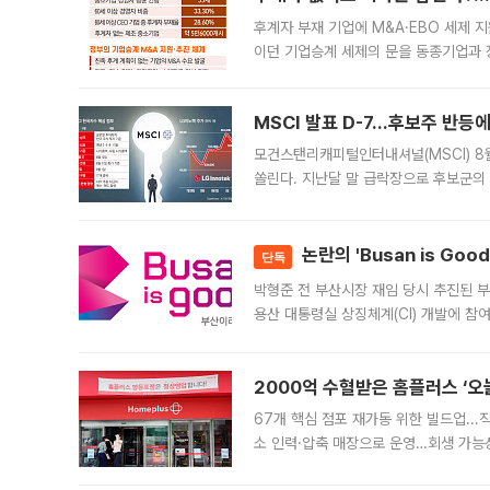
후계자 부재 기업에 M&A·EBO 세제 
이던 기업승계 세제의 문을 동종기업과 
대신 M&A나 임직원 인수(EBO)를 통
늘
MSCI 발표 D-7…후보주 반등
모건스탠리캐피털인터내셔널(MSCI) 8
쏠린다. 지난달 말 급락장으로 후보군의
가능성과 지수 추종 자금 유입 기대가 
논란의 'Busan is Go
단독
박형준 전 부산시장 재임 당시 추진된 부산
용산 대통령실 상징체계(CI) 개발에 참
도시브랜드 사업이 공개 이후 시민 공감
2000억 수혈받은 홈플러스 ‘오늘
67개 핵심 점포 재가동 위한 빌드업..
소 인력·압축 매장으로 운영…회생 가능성
영업을 시작한다. 핵심 점포 67개에는 