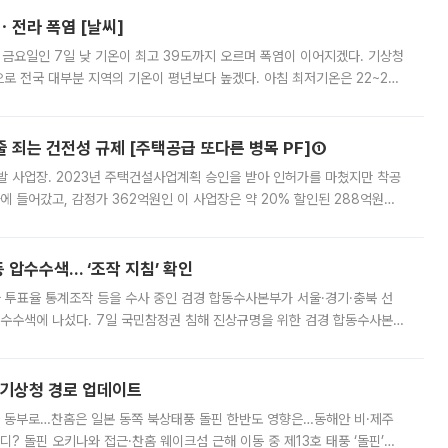
ㆍ전라 폭염 [날씨]
 금요일인 7일 낮 기온이 최고 39도까지 오르며 폭염이 이어지겠다. 기상청
로 전국 대부분 지역의 기온이 평년보다 높겠다. 아침 최저기온은 22~27
 대부분 지역에 폭염특보가 발효된 가운데 최고체감온도는 35도 안팎까지 올라
줄 죄는 건전성 규제 [주택공급 또다른 병목 PF]①
발 사업장. 2023년 주택건설사업계획 승인을 받아 인허가를 마쳤지만 착공
에 들어갔고, 감정가 362억원인 이 사업장은 약 20% 할인된 288억원에
 현재는 4차 공매를 위한 조건 협의가 진행 중이다. 수도권의 주요 주거 배
 압수수색… ‘조작 지침’ 확인
와 투표율 통계조작 등을 수사 중인 검경 합동수사본부가 서울·경기·충북 선
 압수수색에 나섰다. 7일 국민참정권 침해 진상규명을 위한 검경 합동수사본
추가 증거 확보를 위해 중앙선관위, 서울시·경기도·충청북도 선관위, 김포시
본기상청 경로 업데이트
국 동부로…찬홈은 일본 동쪽 북상태풍 돌핀 한반도 영향은…동해안 비·제주
디? 돌핀 오키나와 접근·찬홈 웨이크섬 근해 이동 중 제13호 태풍 ‘돌핀’이