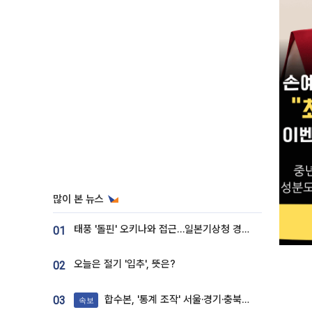
많이 본 뉴스
태풍 '돌핀' 오키나와 접근…일본기상청 경로 업데이트
01
오늘은 절기 '입추', 뜻은?
02
합수본, '통계 조작' 서울·경기·충북 선관위 등 추가 압수수색
03
속보