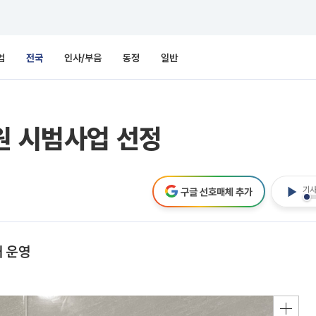
업
전국
인사/부음
동정
일반
원 시범사업 선정
기사
구글 선호매체 추가
대 운영