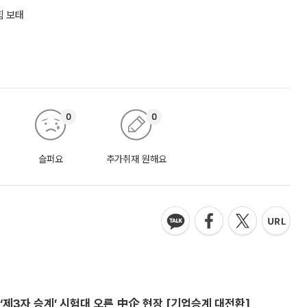
힘 보태
0
0
슬퍼요
추가취재 원해요
제3자 승계’ 시험대 오른 中企 현장 [기업승계 대전환]