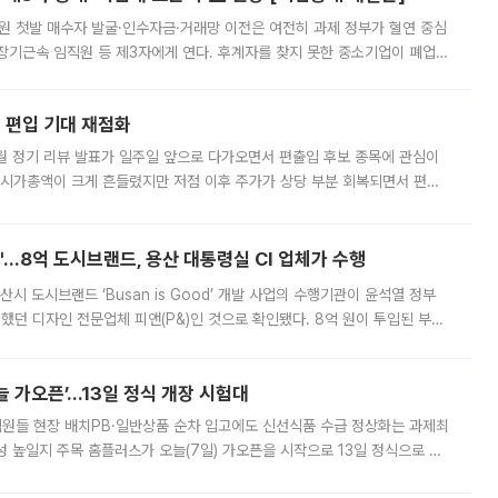
지원 첫발 매수자 발굴·인수자금·거래망 이전은 여전히 과제 정부가 혈연 중심
장기근속 임직원 등 제3자에게 연다. 후계자를 찾지 못한 중소기업이 폐업
해 기술과 일자리를 남기도록 하겠다는 취지다. 다만 세금 감면만으로 거래를
에 편입 기대 재점화
월 정기 리뷰 발표가 일주일 앞으로 다가오면서 편출입 후보 종목에 관심이
 시가총액이 크게 흔들렸지만 저점 이후 주가가 상당 부분 회복되면서 편입
다시 부각되고 있다. 7일 금융투자업계에 따르면 MSCI는 한국시간으로 오는
od'…8억 도시브랜드, 용산 대통령실 CI 업체가 수행
시 도시브랜드 ‘Busan is Good’ 개발 사업의 수행기관이 윤석열 정부
여했던 디자인 전문업체 피앤(P&)인 것으로 확인됐다. 8억 원이 투입된 부산
 부족과 디자인 정체성 논란에 휩싸였던 만큼, 사업 선정 과정과 결과물에
 가오픈’...13일 정식 개장 시험대
.직원들 현장 배치PB·일반상품 순차 입고에도 신선식품 수급 정상화는 과제최
 높일지 주목 홈플러스가 오늘(7일) 가오픈을 시작으로 13일 정식으로 재
직원들이 현장 배치되고, PB 상품과 함께 일반 상품 납품도 순차적으로 진행