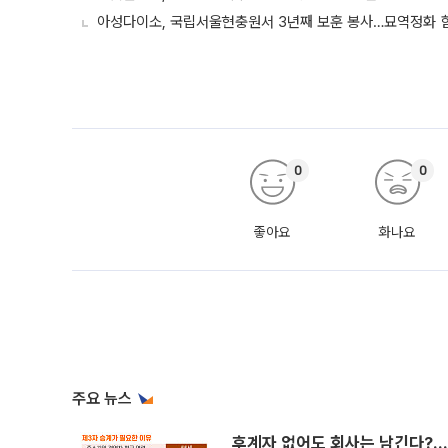
아성다이소, 국립서울현충원서 3년째 보훈 봉사…묘역정화 
0
0
좋아요
화나요
주요 뉴스
후계자 없어도 회사는 남긴다?…‘