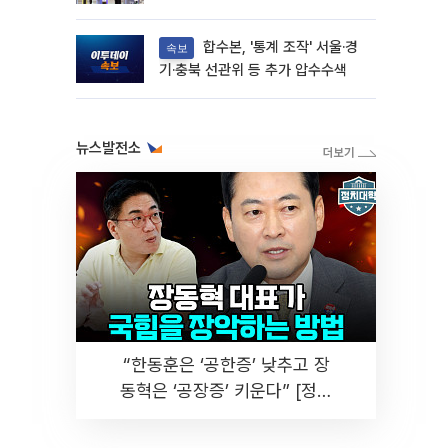
합수본, '통계 조작' 서울·경
속보
기·충북 선관위 등 추가 압수수색
뉴스발전소
“한동훈은 ‘공한증’ 낮추고 장
동혁은 ‘공장증’ 키운다” [정치
대학]