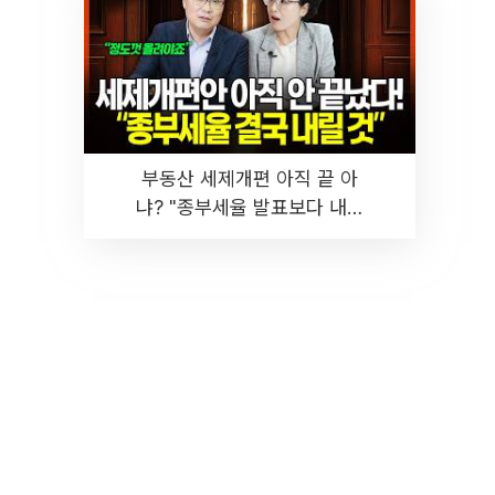
부동산 세제개편 아직 끝 아
냐? "종부세율 발표보다 내릴
것" 장기거주·양도세 전망 I 집
땅지성 I 김인만, 진미윤