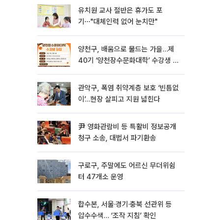
유치원 교사 절반은 휴가도 포
기⋯"대체인력 없어 눈치만"
양천구, 배움으로 물드는 가을…제
40기 ‘양천장수문화대학’ 수강생 모
집
관악구, 폭염 취약계층 보호 ‘빈틈없
이’…현장 살피고 지원 넓힌다
尹 영화관람비 등 특활비 정보공개
청구 소송, 대법서 파기환송
구로구, 주말에도 어르신 무더위쉼
터 47개소 운영
합수본, 서울·경기·충북 선관위 등
압수수색… ‘조작 지침’ 확인