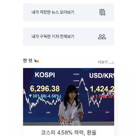
내가 저장한 뉴스 모아보기
내가 구독한 기자 전체보기
한 컷
코스피 4.58% 하락, 환율