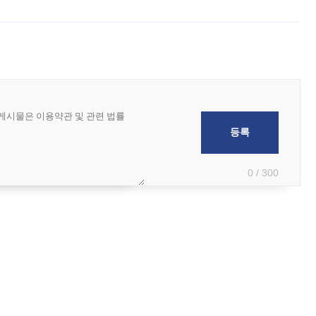
 아마미 지방에 접근하고 있다. 돌핀은 오키나와 부근을 지난 뒤 동중국해
0 / 300