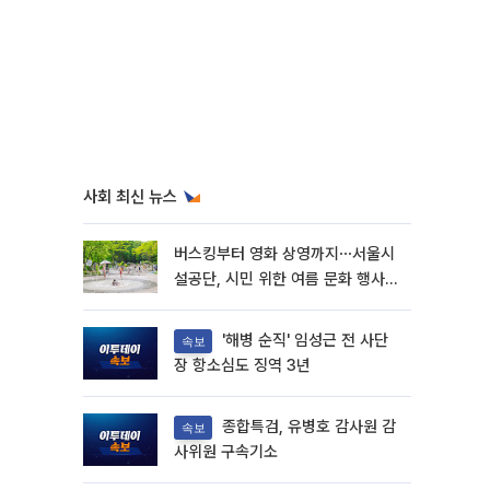
사회 최신 뉴스
버스킹부터 영화 상영까지⋯서울시
설공단, 시민 위한 여름 문화 행사
마련
'해병 순직' 임성근 전 사단
속보
장 항소심도 징역 3년
종합특검, 유병호 감사원 감
속보
사위원 구속기소