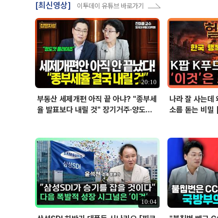
[최신영상]
이투데이 유튜브 바로가기
20:10
부동산 세제개편 아직 끝 아냐? "종부세
나라 잘 사는데 
율 발표보다 내릴 것" 장기거주·양도세
소름 돋는 비밀 
전망 I 집땅지성 I 김인만, 진미윤
10:04