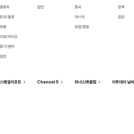
중화학
일반
중국
정책
항공/물류
아시아
일반
유통
유럽/중동
의료/바이오
중기/벤처
일반
스페셜리포트
Channel 5
위너스IR클럽
이투데이 날