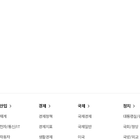
산업
경제
국제
정치
재계
경제정책
국제경제
대통령실/
전자/통신/IT
경제지표
국제일반
국회/정당
자동차
생활경제
미국
국방/외교