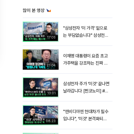
많이 본 영상
"삼성전자 '이 가격' 밑으로
는 부담없습니다" 삼성전자
17:05
지금 팔 때가 아닌 이유 [찐
코노미]
이재명 대통령이 요즘 초고
가주택을 강조하는 진짜 이
21:04
유!? I 김경율 I 임윤선 I 정
치대학
삼성전자 주가 '이것' 끝나면
날라갑니다 [찐코노미] #반
13:01
도체
"엔비디아엔 현대차가 필수
입니다", '이것' 본격화되면
08:23
밸류에이션 폭발합니다[찐
코노미]