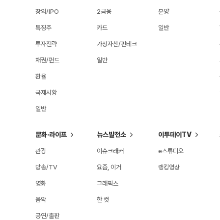
장외/IPO
2금융
분양
특징주
카드
일반
투자전략
가상자산/핀테크
채권/펀드
일반
환율
국제시황
일반
문화·라이프
뉴스발전소
이투데이TV
관광
이슈크래커
e스튜디오
방송/TV
요즘, 이거
랭킹영상
영화
그래픽스
음악
한 컷
공연/출판