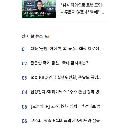
"삼성 파업으로 로봇 도입
서두르지 않겠나" '이때" 현
10:10
대차 기아 주가 폭발적 성장
합니다 [찐코노미]
많이 본 뉴스
태풍 '돌핀' 이어 '찬홈' 등장…예상 경로에 한국 '한숨'
01
급등한 국제 금값…국내 금시세는?
02
오늘 KBO 긴급 실행위원회, 주말도 폭염취소 될까
03
삼성전자·SK하이닉스 “주주 환원 강화 방안 마련”
04
[오늘의 IR] 고려아연ㆍ심텍ㆍ엘앤에프 등
05
코스피, 장중 5%대 급락에 사이드카 발동…삼성·SK 동반 폭락
06