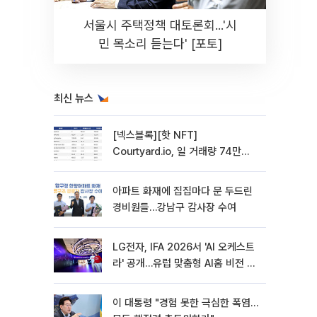
서울시 주택정책 대토론회...'시
민 목소리 듣는다' [포토]
최신 뉴스
[넥스블록][핫 NFT]
Courtyard.io, 일 거래량 74만
5040달러… 바닥가 5달러
아파트 화재에 집집마다 문 두드린
경비원들…강남구 감사장 수여
LG전자, IFA 2026서 'AI 오케스트
라' 공개…유럽 맞춤형 AI홈 비전 제
시
이 대통령 "경험 못한 극심한 폭염…