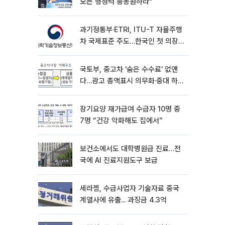
모든 행정력 총동원하라"
과기정통부·ETRI, ITU-T 자율주행
차 국제표준 주도…한국인 첫 의장
선임
국토부, 중고차 ‘숨은 수수료’ 없앤
다…광고 총액표시 의무화·중대 하
자시 계약해제
장기요양 재가급여 수급자 10명 중
7명 “건강 악화해도 집에서”
보건소에서도 대학병원급 진료…전
국에 AI 진료지원도구 보급
세라젬, 수급사업자 기술자료 중국
계열사에 유출... 과징금 4.3억