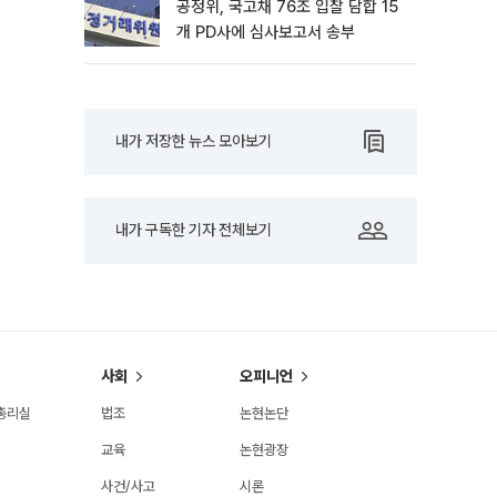
공정위, 국고채 76조 입찰 담합 15
개 PD사에 심사보고서 송부
내가 저장한 뉴스 모아보기
내가 구독한 기자 전체보기
사회
오피니언
총리실
법조
논현논단
교육
논현광장
사건/사고
시론