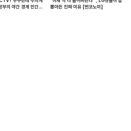
CCTV? 누구한테 수의계
"이제 싹 다 쓸어버린다" , LG엔솔이 칼
방부의 야간 경계 민간
뽑아든 진짜 이유 [찐코노미]
 의혹? I 설주완 I 임윤