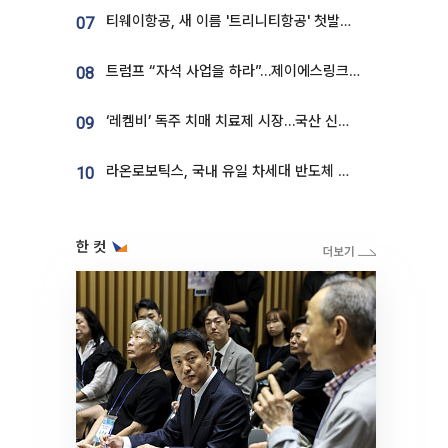
티웨이항공, 새 이름 '트리니티항공' 첫발…SSC 전략 본격화
07
트럼프 “자석 사업을 하라”…제이에스링크, 비중국 영구자석 공급망 구축 속도
08
‘레켐비’ 독주 치매 치료제 시장…국산 신약 등장하나
09
라온로보틱스, 국내 유일 차세대 반도체 공정 로봇 개발 ‘고객사 테스트 진행’
10
한 컷