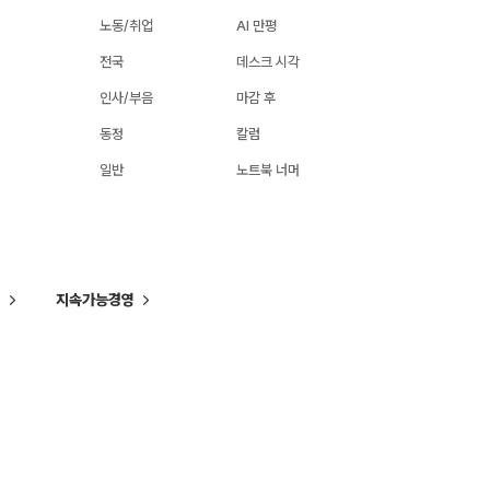
노동/취업
AI 만평
전국
데스크 시각
인사/부음
마감 후
동정
칼럼
일반
노트북 너머
씨
지속가능경영