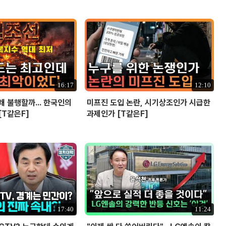
16:17
12:10
왜 불행할까... 한국인의
미프진 도입 논란, 시기상조인가 시급한
[T같은F]
과제인가 [T같은F]
17:40
11:24