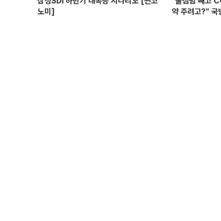
삼성SDI 하반기 대폭등 시나리오 [찐코
"불침범 빼고 
노미]
약 주려고?" 국
위탁과 이권 창출
선 I 정치대학