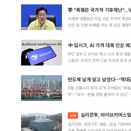
李 "폭염은 국가적 기후재난"…냉
이재명 대통령은 6일 사상 최악의 폭염
안전 등 인명 피해를 막는 데 모든 행
인프라 확충 계획을 내년도 예산안에 반
中 딥시크, AI 가격 대폭 인상 
IPO 앞두고 수익성 제고 나서 중국 대표
그동안 ‘초저가 전략’으로 미국과 중국
가된다. 블룸버그통신에 따르면 딥시크는
반도체 날개 달고 날았다⋯'역대급
6월 상품수지 흑자 478.9억달러 '역대
위'⋯"유가ㆍ환율 영향 출국자 수 감소" 
급 수출 호조가 매달 이어지면서 6월 
대 기
실리콘투, 라이브커머스팀 
단독
실리콘투, 팀장·PD 채용…방송 기획부
유통 플랫폼 실리콘투가 라이브커머스 전