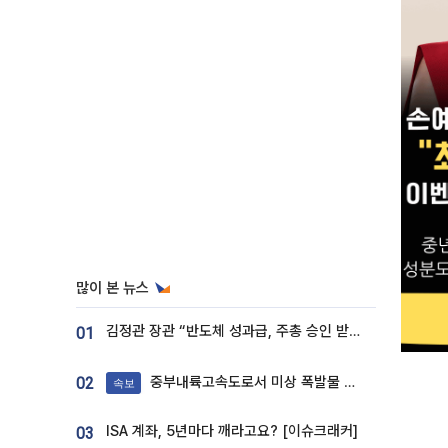
많이 본 뉴스
김정관 장관 “반도체 성과급, 주총 승인 받도록”…상법·자본시장법 개정 시사
01
중부내륙고속도로서 미상 폭발물 발견
02
속보
ISA 계좌, 5년마다 깨라고요? [이슈크래커]
03