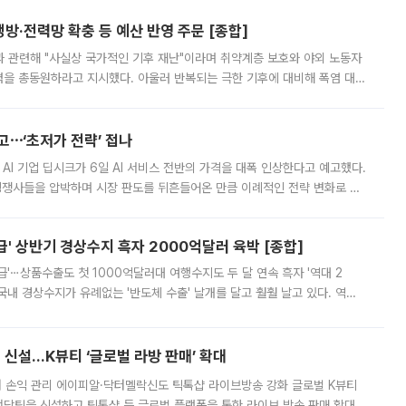
방·전력망 확충 등 예산 반영 주문 [종합]
과 관련해 "사실상 국가적인 기후 재난"이라며 취약계층 보호와 야외 노동자
정력을 총동원하라고 지시했다. 아울러 반복되는 극한 기후에 대비해 폭염 대응
영하는 방안도 검토하라고 주문했다. 이 대통령은 이날 폭염·가뭄 대
예고⋯‘초저가 전략’ 접나
 AI 기업 딥시크가 6일 AI 서비스 전반의 가격을 대폭 인상한다고 예고했다.
 경쟁사들을 압박하며 시장 판도를 뒤흔들어온 만큼 이례적인 전략 변화로 평
 이날 공지를 통해 구체적인 인상 폭은 공개하지 않았지만 상당한 수
' 상반기 경상수지 흑자 2000억달러 육박 [종합]
급'⋯상품수출도 첫 1000억달러대 여행수지도 두 달 연속 흑자 '역대 2
국내 경상수지가 유례없는 '반도체 수출' 날개를 달고 훨훨 날고 있다. 역대
경상수지 뿐 아니라 상반기 경상수지 흑자도 2000억달러에 근접하며 사상 최
신설…K뷰티 ‘글로벌 라방 판매’ 확대
터 손익 관리 에이피알·닥터멜락신도 틱톡샵 라이브방송 강화 글로벌 K뷰티
담팀을 신설하고 틱톡샵 등 글로벌 플랫폼을 통한 라이브 방송 판매 확대에