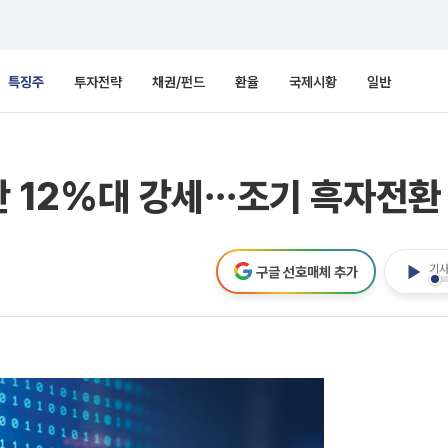
특징주
투자전략
채권/펀드
환율
국제시황
일반
 초반 12%대 강세⋯조기 흑자전
기사
구글 선호매체 추가