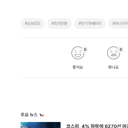
#삼성SDI
#흑자전환
#전기차배터리
#에너지
0
0
좋아요
화나요
주요 뉴스
코스피, 4% 하락에 6270선 마