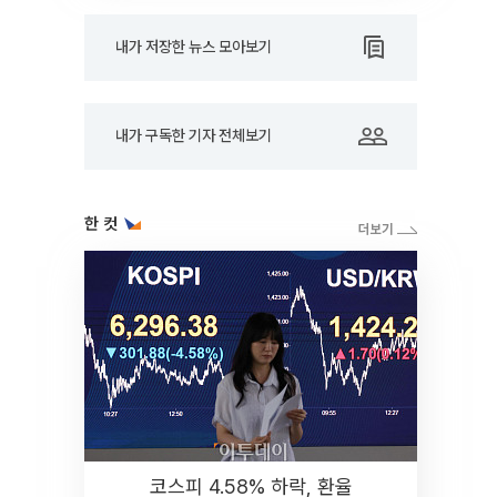
내가 저장한 뉴스 모아보기
내가 구독한 기자 전체보기
한 컷
코스피 4.58% 하락, 환율