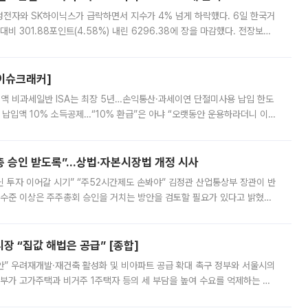
삼성전자와 SK하이닉스가 급락하면서 지수가 4% 넘게 하락했다. 6일 한국거
비 301.88포인트(4.58%) 내린 6296.38에 장을 마감했다. 전장보다
스피는 장중 한때 6550.94까지 오르기도 했으나 6238.32까지 밀리기도 했
[이슈크래커]
 전액 비과세일반 ISA는 최장 5년…손익통산·과세이연 단절미사용 납입 한도
납입액 10% 소득공제…“10% 환급”은 아냐 “오랫동안 운용하라더니 이제
 ‘만능 절세 통장’으로 불리는 개인종합자산관리계좌(ISA)가 두 갈래로 개
주총 승인 받도록”…상법·자본시장법 개정 시사
닌 투자 이어갈 시기” “주52시간제도 손봐야” 김정관 산업통상부 장관이 반
 수준 이상은 주주총회 승인을 거치는 방안을 검토할 필요가 있다고 밝혔다.
배구조와 주주권 강화 논의가 이어지는 가운데, 핵심 연구인력에 대한
 “집값 해법은 공급” [종합]
안” 우려재개발·재건축 활성화 및 비아파트 공급 확대 촉구 정부와 서울시의
정부가 고가주택과 비거주 1주택자 등의 세 부담을 높여 수요를 억제하는 카
키울 것이라며 세금이 아닌 공급이 근본적인 처방이라고 전면 반박했다.