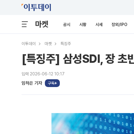
마켓
공시
시황
시세
장외/IPO
이투데이
마켓
특징주
[특징주] 삼성SDI, 장
입력 2026-06-12 10:17
임하은 기자
구독