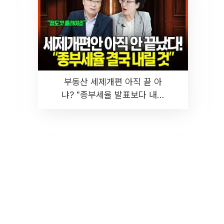
부동산 세제개편 아직 끝 아
냐? "종부세율 발표보다 내릴
것" 장기거주·양도세 전망 I 집
땅지성 I 김인만, 진미윤