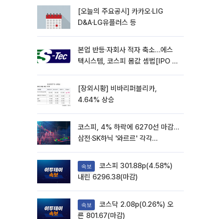
[오늘의 주요공시] 카카오·LIG
D&A·LG유플러스 등
본업 반등·자회사 적자 축소…에스
텍시스템, 코스피 몸값 셈법[IPO 엑
스레이]
[장외시황] 비바리퍼블리카,
4.64% 상승
코스피, 4% 하락에 6270선 마감…
삼전·SK하닉 '와르르' 각각
6%·10%대 급락
코스피 301.88p(4.58%)
속보
내린 6296.38(마감)
코스닥 2.08p(0.26%) 오
속보
른 801.67(마감)