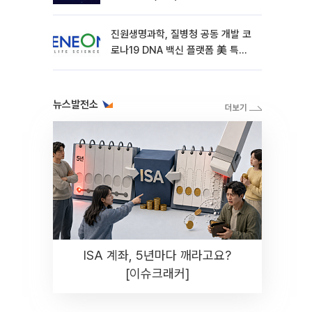
진원생명과학, 질병청 공동 개발 코
로나19 DNA 백신 플랫폼 美 특허
확보
뉴스발전소
ISA 계좌, 5년마다 깨라고요?
[이슈크래커]