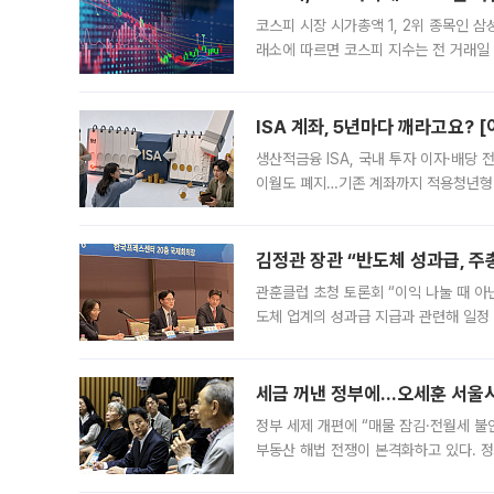
코스피 시장 시가총액 1, 2위 종목인 
래소에 따르면 코스피 지수는 전 거래일 대
1.81% 내린 6478.75에 출발한 코
다. 이날 오전
ISA 계좌, 5년마다 깨라고요? 
생산적금융 ISA, 국내 투자 이자·배당
이월도 폐지…기존 계좌까지 적용청년형 
는 5년마다 계좌를 해지하라는 건가요?”
편을
김정관 장관 “반도체 성과급, 
관훈클럽 초청 토론회 “이익 나눌 때 아
도체 업계의 성과급 지급과 관련해 일정
최근 상법·자본시장법 개정으로 기업 지
세금 꺼낸 정부에…오세훈 서울시장
정부 세제 개편에 “매물 잠김·전월세 불
부동산 해법 전쟁이 본격화하고 있다. 
드를 꺼내자 서울시는 전·월세 부담만 