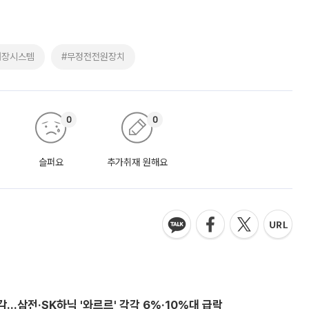
저장시스템
#무정전전원장치
0
0
슬퍼요
추가취재 원해요
감…삼전·SK하닉 '와르르' 각각 6%·10%대 급락