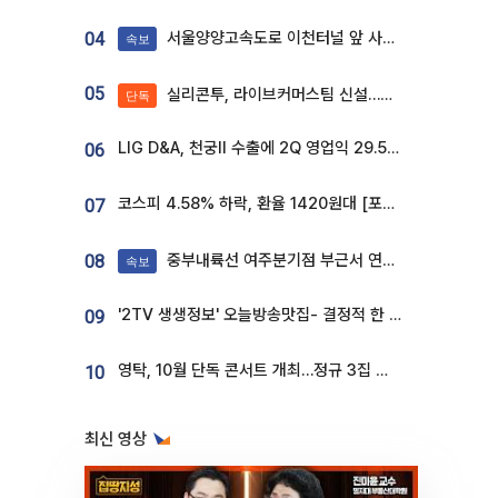
서울양양고속도로 이천터널 앞 사고 발생
04
속보
05
실리콘투, 라이브커머스팀 신설…K뷰티 ‘글로벌 판매망’ 확대[K뷰티 라방戰]
단독
LIG D&A, 천궁Ⅱ 수출에 2Q 영업익 29.5%↑…수주잔고 24.6조 [종합]
06
코스피 4.58% 하락, 환율 1420원대 [포토]
07
중부내륙선 여주분기점 부근서 연이은 추돌사고 발생
08
속보
'2TV 생생정보' 오늘방송맛집- 결정적 한 수, 3종 메밀면! 메밀 소바 맛집 '의○○○○'
09
영탁, 10월 단독 콘서트 개최…정규 3집 신곡 첫선
10
최신 영상