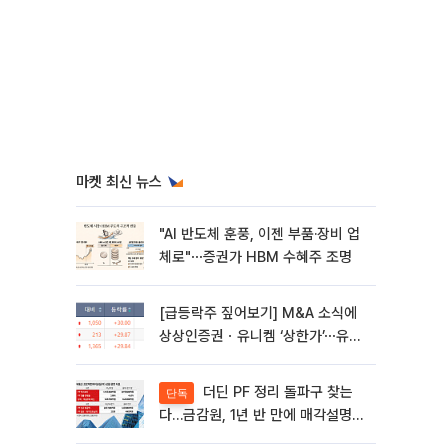
마켓 최신 뉴스
"AI 반도체 훈풍, 이젠 부품·장비 업
체로"⋯증권가 HBM 수혜주 조명
[급등락주 짚어보기] M&A 소식에
상상인증권ㆍ유니켐 ‘상한가’⋯유증
제동 걸린 SK디앤디↑
더딘 PF 정리 돌파구 찾는
단독
다…금감원, 1년 반 만에 매각설명회
재개