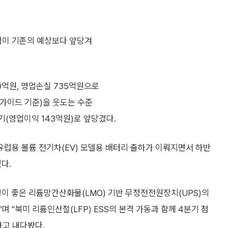
점이 기존의 예상보다 앞당겨
0억원, 영업손실 735억원으로
앤가이드 기준)을 웃도는 수준
기(영업이익 143억원)로 앞당겼다.
유럽용 볼륨 전기차(EV) 모델용 배터리 출하가 이뤄지면서 하반
다.
이 좋은 리튬망간산화물(LMO) 기반 무정전전원장치(UPS)의
"며 "북미 리튬인산철(LFP) ESS의 본격 가동과 함께 4분기 첨
라고 내다봤다.