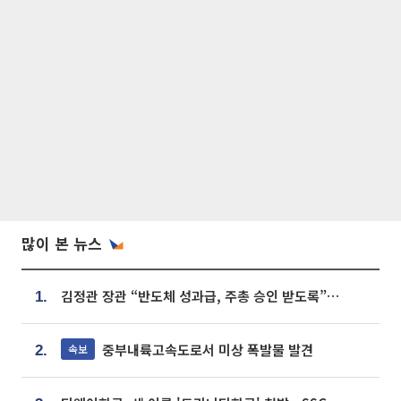
많이 본 뉴스
김정관 장관 “반도체 성과급, 주총 승인 받도록”…상법·자본시장법 개정 시사
1.
중부내륙고속도로서 미상 폭발물 발견
속보
2.