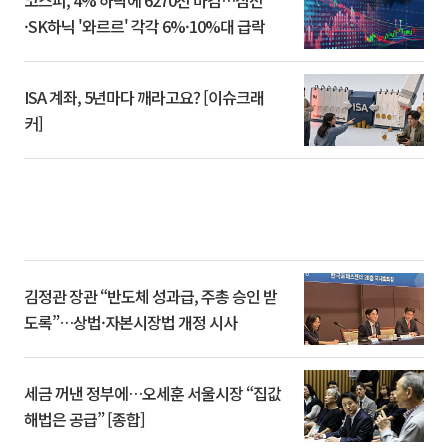
·SK하닉 '와르르' 각각 6%·10%대 급락
ISA 계좌, 5년마다 깨라고요? [이슈크래
커]
김정관 장관 “반도체 성과급, 주총 승인 받
도록”…상법·자본시장법 개정 시사
세금 꺼낸 정부에…오세훈 서울시장 “집값
해법은 공급” [종합]