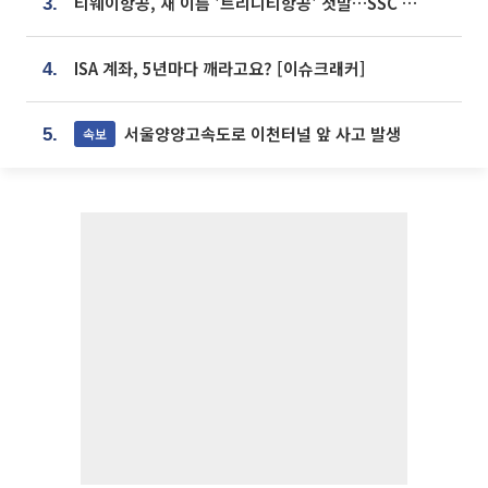
티웨이항공, 새 이름 '트리니티항공' 첫발…SSC 전략 본격화
3.
ISA 계좌, 5년마다 깨라고요? [이슈크래커]
4.
서울양양고속도로 이천터널 앞 사고 발생
속보
5.