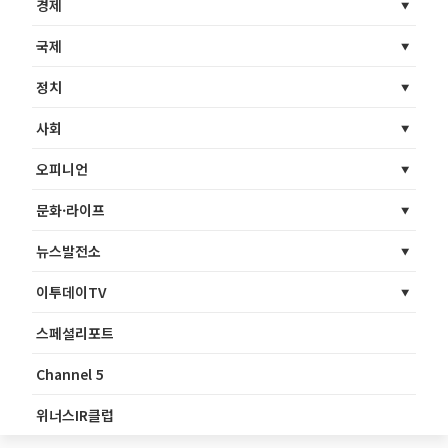
경제
국제
정치
사회
오피니언
문화·라이프
뉴스발전소
이투데이TV
스페셜리포트
Channel 5
위너스IR클럽