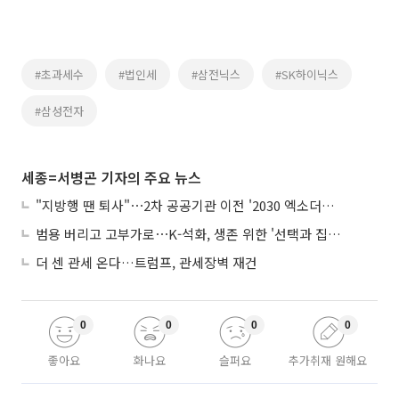
#초과세수
#법인세
#삼전닉스
#SK하이닉스
#삼성전자
세종=서병곤 기자의 주요 뉴스
"지방행 땐 퇴사"⋯2차 공공기관 이전 '2030 엑소더스' 뇌관
범용 버리고 고부가로⋯K-석화, 생존 위한 '선택과 집중'
더 센 관세 온다…트럼프, 관세장벽 재건
0
0
0
0
좋아요
화나요
슬퍼요
추가취재 원해요