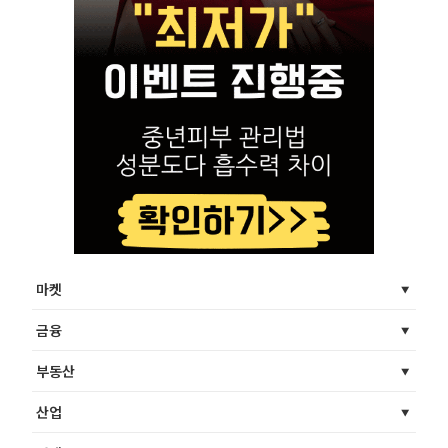
마켓
금융
부동산
산업