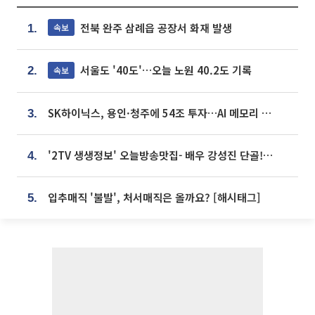
전북 완주 삼례읍 공장서 화재 발생
속보
1.
서울도 '40도'…오늘 노원 40.2도 기록
속보
2.
SK하이닉스, 용인·청주에 54조 투자…AI 메모리 생산기지 키운다
3.
'2TV 생생정보' 오늘방송맛집- 배우 강성진 단골! 쌀국수ㆍ푸팟퐁 커리 맛집 '블○○○'
4.
입추매직 '불발', 처서매직은 올까요? [해시태그]
5.