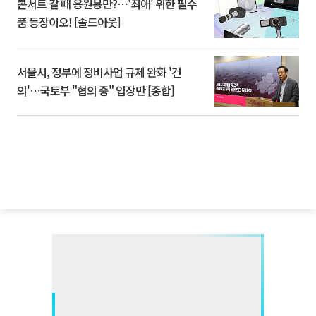
콘서트 갈 때 응원봉만?⋯'최애' 위한 필수
품 등장이오! [솔드아웃]
서울시, 정부에 정비사업 규제 완화 '건
의'⋯국토부 "협의 중" 입장만 [종합]