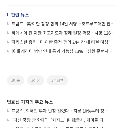
관련 뉴스
트럼프 “美·이란 잠정 합의 14일 서명…호르무즈해협 전면 개방”
하메네이 전 이란 최고지도자 장례 일정 확정…사망 126일 만에 공식 절차
파키스탄 총리 “미·이란 종전 합의 24시간 내 타결 예상”
美 클래리티 법안 연내 통과 가능성 13%…상원 문턱서 제동
#미국
#이란
#트럼프
변효선 기자의 주요 뉴스
프랑스, 외국인 투자 빗장 걸었다⋯지분 10%부터 정부가 승인
"다신 국장 안 한다"⋯'카지노' 된 韓증시, 개미들 떠난다