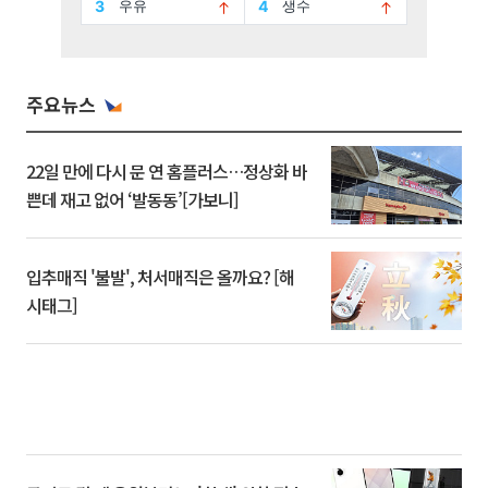
주요뉴스
22일 만에 다시 문 연 홈플러스…정상화 바
쁜데 재고 없어 ‘발동동’[가보니]
입추매직 '불발', 처서매직은 올까요? [해
시태그]