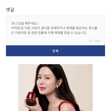
댓글
0 / 300