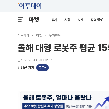
마켓
공시
시황
시세
장외/IPO
이투데이
마켓
투자전략
올해 대형 로봇주 평균 1
입력 2026-06-03 09:43
김범근 기자
구독