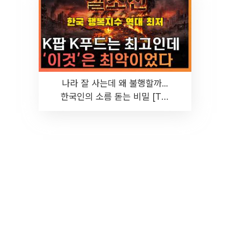
나라 잘 사는데 왜 불행할까...
한국인의 소름 돋는 비밀 [T같
은F]