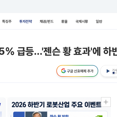
특징주
투자전략
채권/펀드
환율
국제시황
일반
55% 급등…'젠슨 황 효과'에 
기사
구글 선호매체 추가