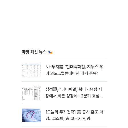
마켓 최신 뉴스
NH투자證 "현대백화점, 지누스 우
려 과도…밸류에이션 매력 주목"
삼성證, “에이피알, 북미ㆍ유럽 시
장에서 빠른 성장세⋯2분기 호실
적”
[오늘의 투자전략] 美 증시 혼조 마
감…코스피, 숨 고르기 전망