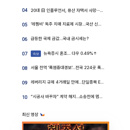
04
20대 日 인플루언서, 용산 자택서 사망⋯SNS 라방 중 숨져
‘레켐비’ 독주 치매 치료제 시장…국산 신약 등장하나
05
급등한 국제 금값…국내 금시세는?
06
뉴욕증시 혼조… 다우 0.49%↑
07
속보
서울 전역 '폭염중대경보'…전국 224곳 폭염특보
08
레버리지 규제 4거래일 만에…단일종목 ETF 거래대금 '13분의 1' 급감
09
“시공사 바꾸자” 계약 해지…소송전에 멈춰 선 정비사업
10
최신 영상