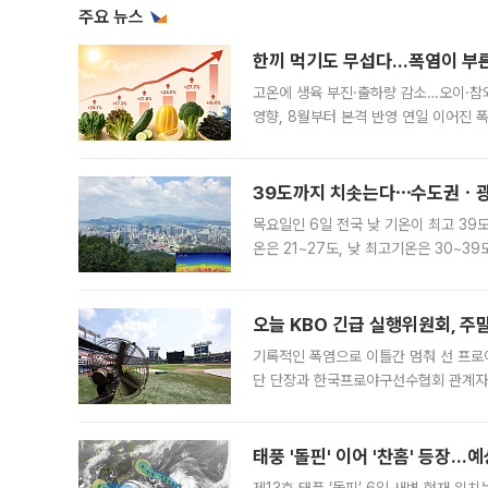
주요 뉴스
한끼 먹기도 무섭다...폭염이 부
고온에 생육 부진·출하량 감소…오이·참외
영향, 8월부터 본격 반영 연일 이어진 
고온에 취약한 시금치와 상추 등 잎채소뿐
39도까지 치솟는다⋯수도권ㆍ광
목요일인 6일 전국 낮 기온이 최고 39
온은 21~27도, 낮 최고기온은 30~
는 35도 안팎까지 올라 매우 무덥겠다
기
오늘 KBO 긴급 실행위원회, 주
기록적인 폭염으로 이틀간 멈춰 선 프로야
단 단장과 한국프로야구선수협회 관계자가
5일 “최근 전국적으로 폭염이 지속되면
KBO리그와
태풍 '돌핀' 이어 '찬홈' 등장…예