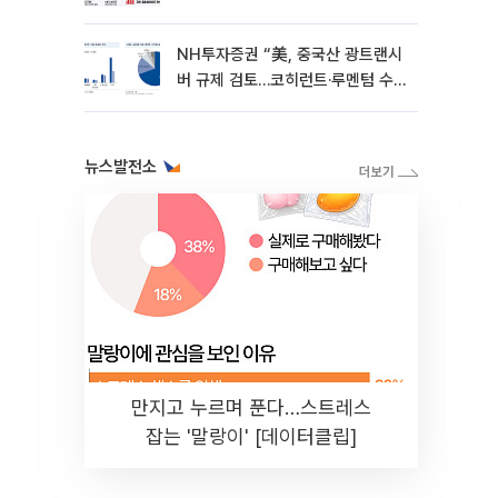
형 문제 여전 [중견증권사 리스크
점검 1-⑤]
NH투자증권 “美, 중국산 광트랜시
버 규제 검토…코히런트·루멘텀 수
혜”
뉴스발전소
만지고 누르며 푼다…스트레스
잡는 '말랑이' [데이터클립]