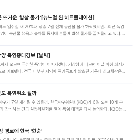
른 뜨거운 ‘밥상 물가’[뉴노멀 된 히트플레이션]
도 일주일 새 20%대 상승 7월 전체 농산물 물가 하락했지만...최근 폭염
폭염이 농산물 생육과 출하를 동시에 흔들며 밥상 물가를 끌어올리고 있다.
 아니라 오이와 참외, 브로콜리 가격까지 일주일 새 두 자릿수로 뛰었다.
양 폭염중대경보 [날씨]
도까지 오르며 극심한 폭염이 이어지겠다. 기상청에 따르면 이날 아침 최저기
39도로 예보됐다. 전국 대부분 지역에 폭염특보가 발효된 가운데 최고체감온도
. 특히 폭염중대경보가 발표된 서울과 인천 강화ㆍ인천 북부ㆍ인천 남부, 경
말도 폭염취소 될까
구가 7일 재개될 수 있을까. 한국야구위원회(KBO)가 6일 오후 10개 구
 참석하는 긴급 실행위원회를 열어 폭염 대책을 다시 논의한다. KBO는
서 관람객과 선수단의 안전 위험 상황이 발생했다”며 5∼6일 예정됐던
상 경로에 한국 '한숨'