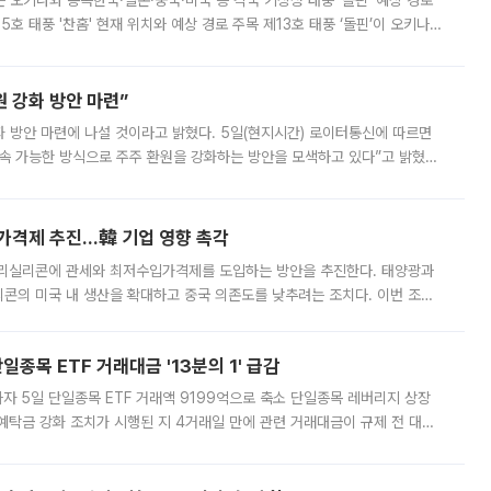
치는 오키나와 동쪽한국·일본·중국·미국 등 각국 기상청 태풍 '돌핀' 예상 경로
5호 태풍 '찬홈' 현재 위치와 예상 경로 주목 제13호 태풍 ‘돌핀’이 오키나와
 제15호 태풍 ‘찬홈’이 새로 발생했다. 한국과 일본뿐 아니라 중국
 강화 방안 마련”
 것이라고 밝혔다. 5일(현지시간) 로이터통신에 따르면
속 가능한 방식으로 주주 환원을 강화하는 방안을 모색하고 있다”고 밝혔다.
그러면서 자세한 내용은 “조만간 공개할 예정”이라고 덧붙였다. SK하이닉스도 로이터에 전달한 성명에서 “연
가격제 추진…韓 기업 영향 촉각
폴리실리콘에 관세와 최저수입가격제를 도입하는 방안을 추진한다. 태양광과
콘의 미국 내 생산을 확대하고 중국 의존도를 낮추려는 조치다. 이번 조처
쏠리고 있다. 5일(현지시간) 블룸버그통신에 따르면 미국 행정부 내에서는
종목 ETF 거래대금 '13분의 1' 급감
자 5일 단일종목 ETF 거래액 9199억으로 축소 단일종목 레버리지 상장
예탁금 강화 조치가 시행된 지 4거래일 만에 관련 거래대금이 규제 전 대비
거래소에 따르면 전날 코스피 시장 전체 거래대금은 25조2129억원을 기록