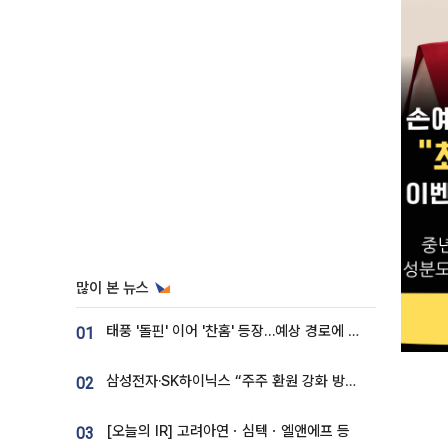
많이 본 뉴스
태풍 '돌핀' 이어 '찬홈' 등장…예상 경로에 한국 '한숨'
01
삼성전자·SK하이닉스 “주주 환원 강화 방안 마련”
02
[오늘의 IR] 고려아연ㆍ심텍ㆍ엘앤에프 등
03