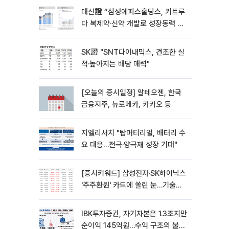
대신證 “삼성에피스홀딩스, 키트루
다 복제약·신약 개발로 성장동력 확
대…목표가 56만원”
SK證 "SNT다이내믹스, 견조한 실
적·높아지는 배당 매력"
[오늘의 증시일정] 알테오젠, 한국
금융지주, 뉴로메카, 카카오 등
지엘리서치 "탑머티리얼, 배터리 수
요 대응…전극·양극재 성장 기대"
[증시키워드] 삼성전자·SK하이닉스
'주주환원' 카드에 쏠린 눈…기술주·
자동차엔 호악재 교차
IBK투자증권, 자기자본은 1.3조지만
순이익 145억원…수익 구조의 불균