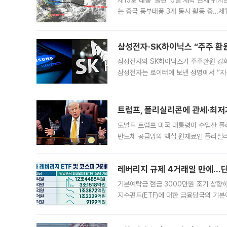
제13호 태풍 ‘돌핀’ 6일 새벽 현재 위
는 중국 동부태풍 3개 동시 활동 중…제1
를 향해 서진하는 가운데 북서태평양에서는
삼성전자·SK하이닉스 “주주 환원
삼성전자와 SK하이닉스가 주주환원 강화 방안 마련에 나설
삼성전자는 로이터에 보낸 성명에서 “지
트럼프, 폴리실리콘에 관세·최저
도널드 트럼프 미국 대통령이 수입산 
반도체 공급망의 핵심 원재료인 폴리실리
로 한국 기업에 미칠 영향에도 관심이 
레버리지 규제 4거래일 만에…단일
기본예탁금 현금 3000만원 조기 상향하
지수펀드(ETF)에 대한 금융당국의 기본
13분의 1수준으로 급감했다. 6일 한국
한 가운데