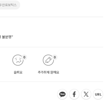
두산로보틱스
거 불분명”
0
0
슬퍼요
추가취재 원해요