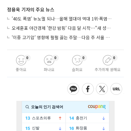
정용욱 기자의 주요 뉴스
'40도 폭염' 뉴노멀 되나…올해 열대야 역대 1위·폭염일수 평년 3배 넘어
오세훈표 야간경제 '한강 밤핑' 다음 달 시작⋯"새 성장동력 만들 것"
'이중 고기압' 영향에 펄펄 끓는 주말…다음 주 서울 포함 서쪽이 더 덥다
0
0
0
0
좋아요
화나요
슬퍼요
추가취재 원해요