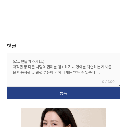
댓글
0 / 300