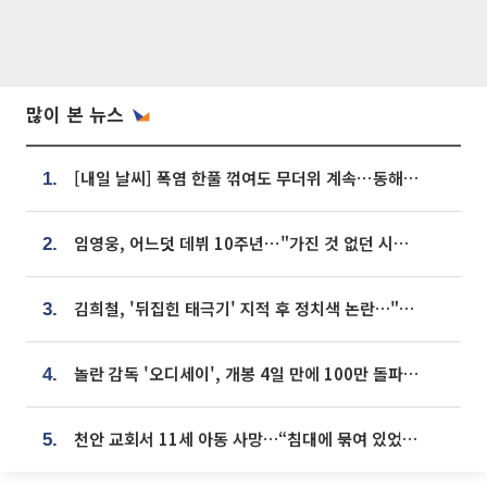
많이 본 뉴스
[내일 날씨] 폭염 한풀 꺾여도 무더위 계속⋯동해안 이틀 연속 비
1.
임영웅, 어느덧 데뷔 10주년⋯"가진 것 없던 시절, 내 앞엔 20명의 팬뿐"
2.
김희철, '뒤집힌 태극기' 지적 후 정치색 논란…"좌우 떠나 우리나라 국기"
3.
놀란 감독 '오디세이', 개봉 4일 만에 100만 돌파⋯'왕사남' 보다 빠르다
4.
천안 교회서 11세 아동 사망…“침대에 묶여 있었다” 진술 확보
5.