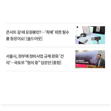
콘서트 갈 때 응원봉만?⋯'최애' 위한 필수
품 등장이오! [솔드아웃]
서울시, 정부에 정비사업 규제 완화 '건
의'⋯국토부 "협의 중" 입장만 [종합]