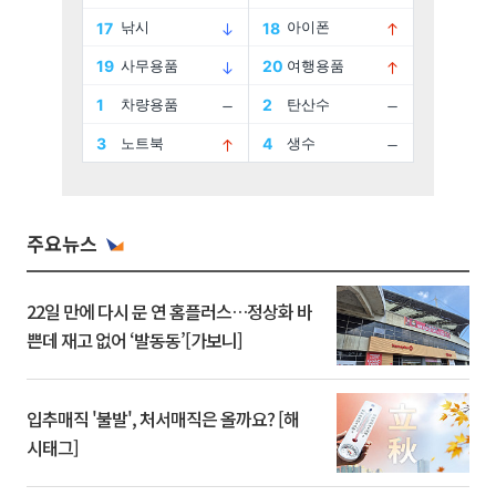
주요뉴스
22일 만에 다시 문 연 홈플러스…정상화 바
쁜데 재고 없어 ‘발동동’[가보니]
입추매직 '불발', 처서매직은 올까요? [해
시태그]