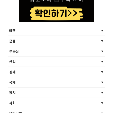
마켓
금융
부동산
산업
경제
국제
정치
사회