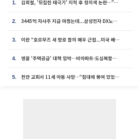
김희철, '뒤집힌 태극기' 지적 후 정치색 논란…"좌우 떠나 우리나라 국기"
1.
3445억 자사주 지급 마쳤는데...삼성전자 DX노조, 뒤늦은 '떼쓰기 집회'
2.
이란 “호르무즈 새 항로 합의 매우 근접...미국 배상 먼저”
3.
영끌 '주택공급' 대책 임박⋯비아파트·도심복합까지 총동원
4.
천안 교회서 11세 아동 사망…“침대에 묶여 있었다” 진술 확보
5.