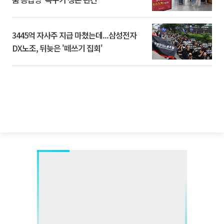
3445억 자사주 지급 마쳤는데...삼성전자
DX노조, 뒤늦은 '떼쓰기 집회'