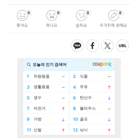
0
0
0
0
좋아요
화나요
슬퍼요
추가취재 원해요