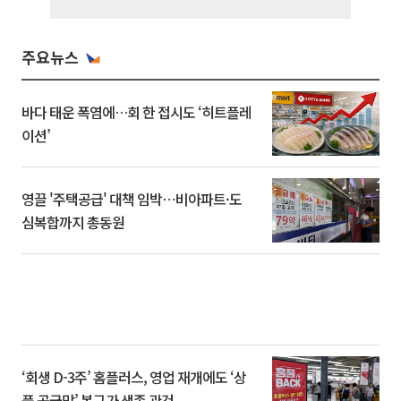
주요뉴스
바다 태운 폭염에…회 한 접시도 ‘히트플레
이션’
영끌 '주택공급' 대책 임박⋯비아파트·도
심복합까지 총동원
‘회생 D-3주’ 홈플러스, 영업 재개에도 ‘상
품 공급망’ 복구가 생존 관건