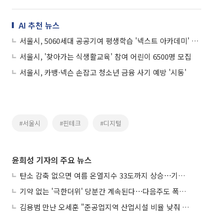
AI 추천 뉴스
서울시, 5060세대 공공기여 평생학습 '넥스트 아카데미' 참여자 모집
서울시, '찾아가는 식생활교육' 참여 어린이 6500명 모집
서울시, 카뱅·넥슨 손잡고 청소년 금융 사기 예방 '시동'
#서울시
#핀테크
#디지털
윤희성 기자의 주요 뉴스
탄소 감축 없으면 여름 온열지수 33도까지 상승⋯기상청, 2100년 미래전망
기약 없는 '극한더위' 당분간 계속된다⋯다음주도 폭염·열대야 지속
김용범 만난 오세훈 "준공업지역 산업시설 비율 낮춰 공급 늘려야"