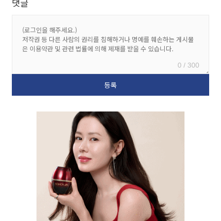
댓글
0 / 300