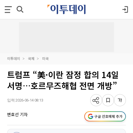
이투데이
국제
미국
트럼프 “美·이란 잠정 합의 14일
서명…호르무즈해협 전면 개방”
입력 2026-06-14 08:13
변효선 기자
구글 선호매체 추가