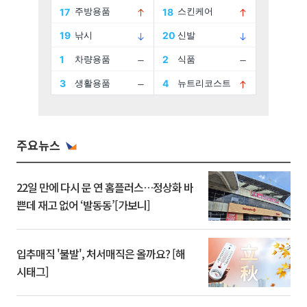
주요뉴스
22일 만에 다시 문 연 홈플러스…정상화 바
쁜데 재고 없어 ‘발동동’[가보니]
입추매직 '불발', 처서매직은 올까요? [해
시태그]