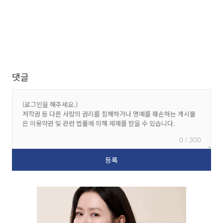
댓글
0 / 300