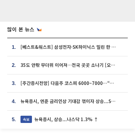
많이 본 뉴스
[베스트&워스트] 삼성전자·SK하이닉스 밀린 한 주…상상인증권은 85% 급등
1.
35도 안팎 무더위 이어져…전국 곳곳 소나기 [오늘 날씨]
2.
[주간증시전망] 다음주 코스피 6000~7000⋯“外人 수급은 정책이 변수”
3.
뉴욕증시, 연준 금리인상 기대감 꺾이자 상승...S&P500 사상 최고치 [종합]
4.
뉴욕증시, 상승...나스닥 1.3% ↑
속보
5.