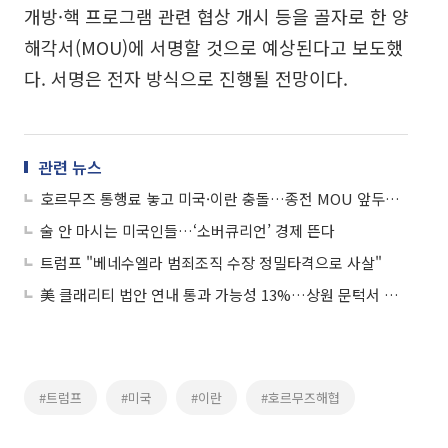
개방·핵 프로그램 관련 협상 개시 등을 골자로 한 양
해각서(MOU)에 서명할 것으로 예상된다고 보도했
다. 서명은 전자 방식으로 진행될 전망이다.
관련 뉴스
호르무즈 통행료 놓고 미국·이란 충돌…종전 MOU 앞두고도 긴장
술 안 마시는 미국인들…‘소버큐리언’ 경제 뜬다
트럼프 "베네수엘라 범죄조직 수장 정밀타격으로 사살"
美 클래리티 법안 연내 통과 가능성 13%…상원 문턱서 제동
#트럼프
#미국
#이란
#호르무즈해협