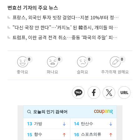
변효선 기자의 주요 뉴스
프랑스, 외국인 투자 빗장 걸었다⋯지분 10%부터 정부가 승인
"다신 국장 안 한다"⋯'카지노' 된 韓증시, 개미들 떠난다
트럼프, 이란 공격 전격 취소…중동 ‘파국의 주말’ 피했다
0
0
0
0
좋아요
화나요
슬퍼요
추가취재 원해요