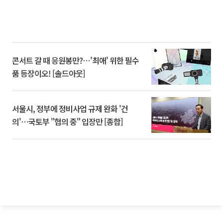
콘서트 갈 때 응원봉만?⋯'최애' 위한 필수
품 등장이오! [솔드아웃]
서울시, 정부에 정비사업 규제 완화 '건
의'⋯국토부 "협의 중" 입장만 [종합]