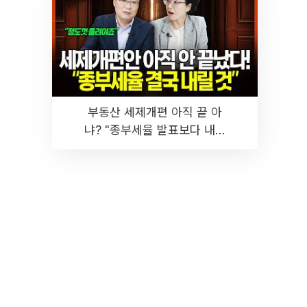
부동산 세제개편 아직 끝 아
냐? "종부세율 발표보다 내릴
것" 장기거주·양도세 전망 I 집
땅지성 I 김인만, 진미윤