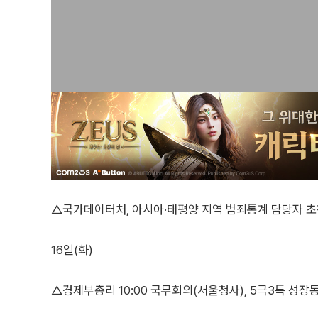
△국가데이터처, 아시아·태평양 지역 범죄통계 담당자 초
16일(화)
△경제부총리 10:00 국무회의(서울청사), 5극3특 성장