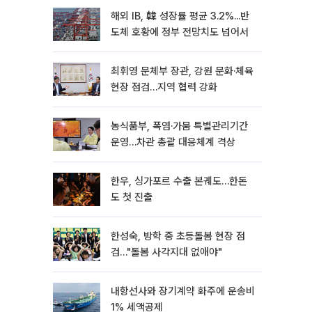
해외 IB, 韓 성장률 평균 3.2%...반
도체 호황에 정부 전망치도 넘어서
최휘영 문체부 장관, 강원 문화·체육
현장 점검…지역 협력 강화
농식품부, 폭염·가뭄 특별관리기간
운영…차관 총괄 대응체계 격상
한우, 싱가포르 수출 본궤도…한돈
도 첫 진출
한성숙, 방학 중 초등돌봄 현장 점
검…"돌봄 사각지대 없애야"
내항선사와 장기계약 화주에 운송비
1% 세액공제