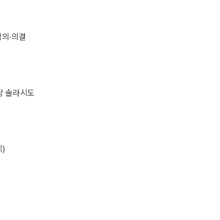
심의·의결
해남 솔라시도
)