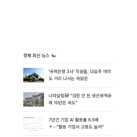
경제 최신 뉴스
'국책은행 3사' 직원들, 다음주 여의
도 거리 나서는 까닭은
나라살림硏 "검증 안 된 생산세액공
제 10년은 과도"
7년간 기업 AI 활용률 6.5배
↑⋯"활용 기업서 고용도 늘어"