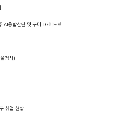
최
주 AI융합산단 및 구미 LG이노텍
서울청사)
구 취업 현황