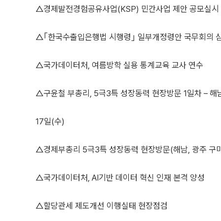
△경제발전경험공유사업(KSP) 민간사업 제안 공모실시
△｢한국수출입은행법 시행령｣ 일부개정령안 국무회의 
△국가데이터처, 여름방학 실용 통계교육 교사 연수
△구윤철 부총리, 5극3특 성장동력 현장방문 1일차 – 
17일(수)
△경제부총리 5극3특 성장동력 현장방문(해남, 광주 구미
△국가데이터처, AI기반 데이터 혁신 인재 본격 양성
△할당관세 제도개선 이행실태 현장점검