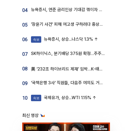
뉴욕증시, 연준 금리인상 기대감 꺾이자 상승...S&P500 사상 최고치 [종합]
04
'장윤기 사건' 피해 여고생 구하려다 중상…고교생 의상자 지정
05
뉴욕증시, 상승...나스닥 1.3% ↑
06
속보
SK하이닉스, 분기배당 375원 확정…주주환원책 9월로 앞당겨 발표
07
08
美 ‘232조 하이브리드 제재’ 임박…K-태양광, 불확실성 털고 날개 다나
'국책은행 3사' 직원들, 다음주 여의도 거리 나서는 까닭은
09
국제유가, 상승...WTI 1.15% ↑
10
속보
최신 영상