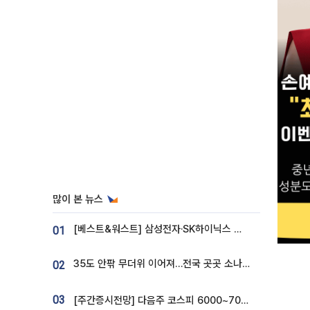
많이 본 뉴스
[베스트&워스트] 삼성전자·SK하이닉스 밀린 한 주…상상인증권은 85% 급등
01
35도 안팎 무더위 이어져…전국 곳곳 소나기 [오늘 날씨]
02
03
[주간증시전망] 다음주 코스피 6000~7000⋯“外人 수급은 정책이 변수”