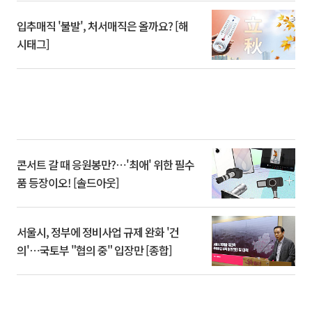
입추매직 '불발', 처서매직은 올까요? [해
시태그]
콘서트 갈 때 응원봉만?⋯'최애' 위한 필수
품 등장이오! [솔드아웃]
서울시, 정부에 정비사업 규제 완화 '건
의'⋯국토부 "협의 중" 입장만 [종합]