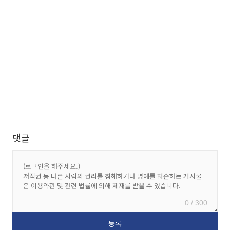
댓글
0 / 300