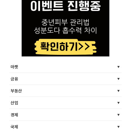
마켓
금융
부동산
산업
경제
국제