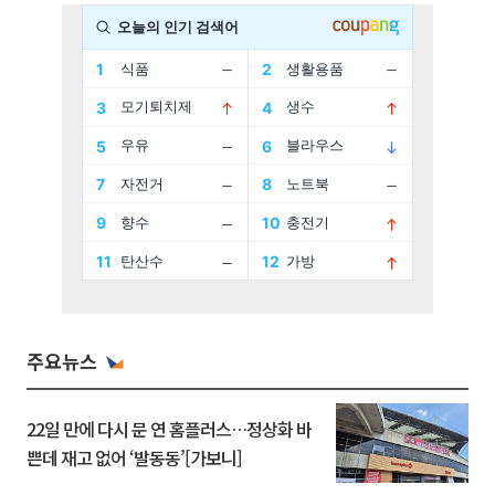
주요뉴스
22일 만에 다시 문 연 홈플러스…정상화 바
쁜데 재고 없어 ‘발동동’[가보니]