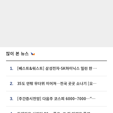
많이 본 뉴스
[베스트&워스트] 삼성전자·SK하이닉스 밀린 한 주…상상인증권은 85% 급등
1.
35도 안팎 무더위 이어져…전국 곳곳 소나기 [오늘 날씨]
2.
[주간증시전망] 다음주 코스피 6000~7000⋯“外人 수급은 정책이 변수”
3.