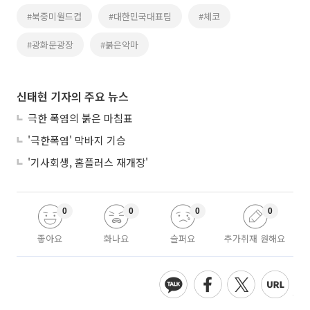
#북중미월드컵
#대한민국대표팀
#체코
#광화문광장
#붉은악마
신태현 기자의 주요 뉴스
극한 폭염의 붉은 마침표
'극한폭염' 막바지 기승
'기사회생, 홈플러스 재개장'
0
0
0
0
좋아요
화나요
슬퍼요
추가취재 원해요