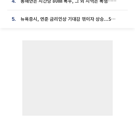
동해안은 시간당 80㎜ 폭우, 그 외 지역은 폭염…‘극과 극 날씨’
4.
뉴욕증시, 연준 금리인상 기대감 꺾이자 상승...S&P500 사상 최고치 [종합]
5.