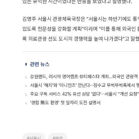
있는 유익한 시간이었다는 반응을 보였다고 설명했다.
김명주 서울시 관광체육국장은 "서울시는 하반기에도 통
있도록 전문성을 강화할 계획"이라며 "이를 통해 외국인
록 의료관광 선도 도시의 경쟁력을 높여 나가겠다"고 말했
관련 뉴스
강원랜드, 러시아 영어캠프·뷰티페스타 개최…외국인 관광객
서울시 '해치'와 '미니언즈' 만난다⋯잠수교 뚜벅뚜벅축제서 
주요 구독 서비스 42% 유선 상담 '없다'⋯서울시 "개선 요청"
‘경험 無도 환영’ 첫 일자리 도전 설명서
#서울시
#관광