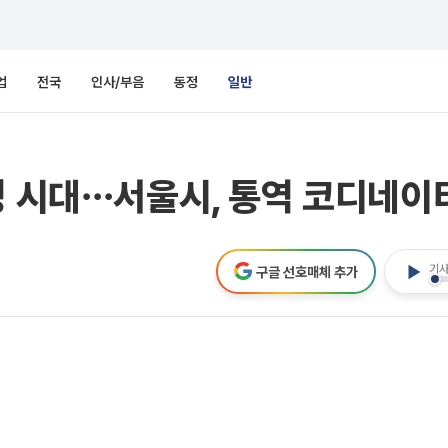
업
전국
인사/부음
동정
일반
명 시대⋯서울시, 통역 코디네이
기사
구글 선호매체 추가