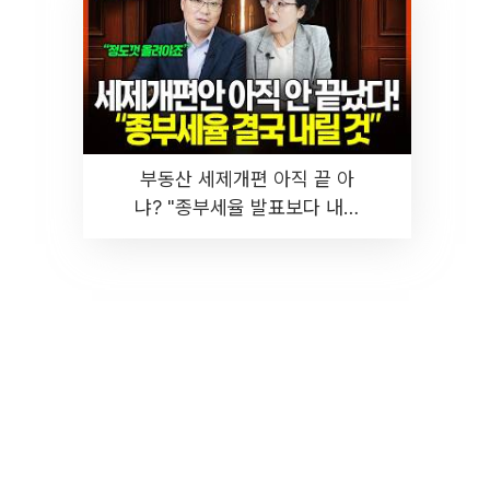
부동산 세제개편 아직 끝 아
냐? "종부세율 발표보다 내릴
것" 장기거주·양도세 전망 I 집
땅지성 I 김인만, 진미윤