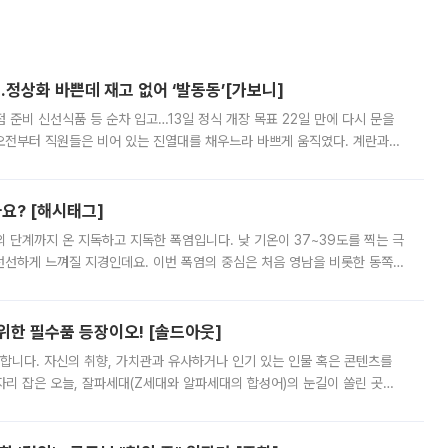
…정상화 바쁜데 재고 없어 ‘발동동’[가보니]
준비 신선식품 등 순차 입고…13일 정식 개장 목표 22일 만에 다시 문을
오전부터 직원들은 비어 있는 진열대를 채우느라 바쁘게 움직였다. 계란과
리를 잡기 시작했지만, 매장 곳곳엔 여전히 텅 빈 매대가 먼저 눈에 들어왔
까요? [해시태그]
’의 단계까지 온 지독하고 지독한 폭염입니다. 낮 기온이 37~39도를 찍는 극
 선선하게 느껴질 지경인데요. 이번 폭염의 중심은 처음 영남을 비롯한 동쪽
 북서풍이 산맥을 넘어 영남 쪽으로 내려오면서 뜨겁고 건조해졌는데요.
 위한 필수품 등장이오! [솔드아웃]
합니다. 자신의 취향, 가치관과 유사하거나 인기 있는 인물 혹은 콘텐츠를
'가 자리 잡은 오늘, 잘파세대(Z세대와 알파세대의 합성어)의 눈길이 쏠린 곳은
리는 공연장. 응원봉만큼이나 눈에 띄는 게 있습니다. 공연이 시작되기