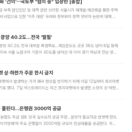
 '건의'⋯국토부 "협의 중" 입장만 [종합]
급 부족 원인진단 및 대책 관련 브리핑 서울시가 재개발·재건축을 통한 주택
비사업으로 인한 '이주 대란' 우려와 정부와의 정책 엇박자 논란에 대해 정
실장은 2031년까지 31만 가구 착공 목표에 차질이 없다는 입장이나,
·광양 40.2도…전국 '펄펄'
·광양 40.2도 전국 대부분 폭염특보…체감온도도 곳곳 38도 넘어 8일 동해
지속 서울 노원구의 기온이 40도를 넘어선 데 이어 경기 하남과 전남 광양
. 전국 대부분 지역에 폭염특보가 내려진 가운데 곳곳에서 39~40도 안팎
켓 상·하한가 주문 한시 금지
마켓에서 발생하는 가격 왜곡 현상을 방지하기 위해 이달 12일부터 프리마켓
기로 했다. 7일 넥스트레이드는 최근 프리마켓에서 발생한 소량의 상·하한
, 주문 오류로 인한 가격 급등락을 최소화하기 위한 비상 대응방안을 발표
 풀린다…은행권 3000억 공급
리·농협도 취급 검토 당국 실수요자 공급 주문…분양가·필요자금 반영해 한도
에이치방배’에 주요 은행들이 3000억원 규모의 잔금대출을 공급한다. 우리
하고 있어 향후 공급 규모가 늘어날 전망이다. 7일 금융권에 따르면 KB국