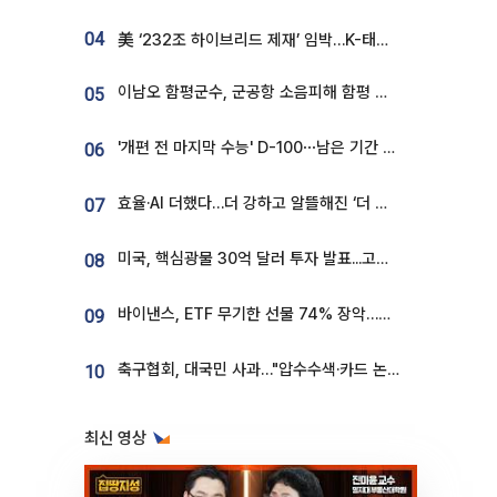
04
美 ‘232조 하이브리드 제재’ 임박…K-태양광, 불확실성 털고 날개 다나
이남오 함평군수, 군공항 소음피해 함평 보상 요구
05
'개편 전 마지막 수능' D-100⋯남은 기간 성적 올릴 전략은
06
효율·AI 더했다…더 강하고 알뜰해진 ‘더 뉴 그랜저 하이브리드’ [ET의 모빌리티]
07
미국, 핵심광물 30억 달러 투자 발표...고려아연 대미투자 언급
08
바이낸스, ETF 무기한 선물 74% 장악…한국 레버리지 ETF 거래 급증 [e가상자산]
09
축구협회, 대국민 사과…"압수수색·카드 논란 사죄, 강도 높은 쇄신"
10
최신 영상