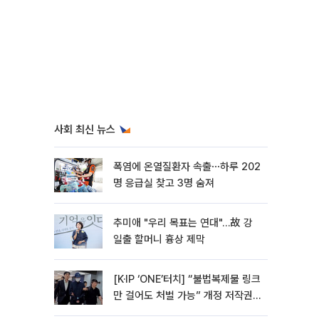
사회 최신 뉴스
폭염에 온열질환자 속출⋯하루 202
명 응급실 찾고 3명 숨져
추미애 "우리 목표는 연대"…故 강
일출 할머니 흉상 제막
[K·IP ‘ONE’터치] “불법복제물 링크
만 걸어도 처벌 가능” 개정 저작권
법 어떻게 바뀌었나