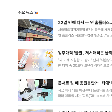
주요 뉴스
22일 만에 다시 문 연 홈플러스
서울월드컵경기장점 67명 출근해 재개점 
연 홈플러스 서울월드컵경기장점. 7일 
우유, 과일 같은 신선식품이 차근차근 자
입추매직 '불발', 처서매직은 올
“와 이제 시원한 거 같아” 단체 ‘뇌손상
한 더위 속 30도대 초반이 상대적으로
지역에 있었습니다. 7월 말에는 서풍과
콘서트 갈 때 응원봉만?⋯'최애'
지금 화제 되는 패션·뷰티 트렌드를 소개
따라 제품을 사는 '디토(Ditto) 소비
어디일까요? 아이돌 콘서트 시작을 기다