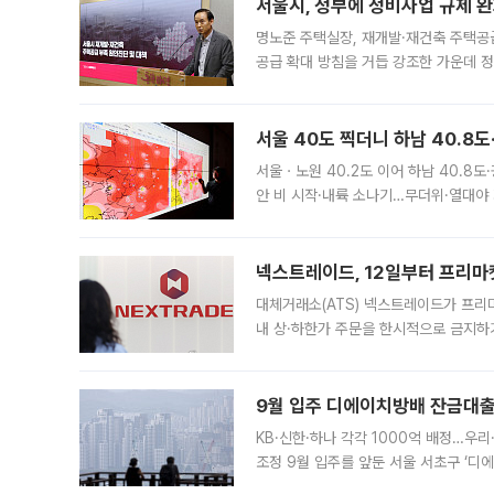
서울시, 정부에 정비사업 규제 완화
명노준 주택실장, 재개발·재건축 주택공
공급 확대 방침을 거듭 강조한 가운데 정
면 반박하고 나섰다. 명노준 서울시 주택
서울 40도 찍더니 하남 40.8도
서울ㆍ노원 40.2도 이어 하남 40.8도
안 비 시작·내륙 소나기…무더위·열대야 
에서도 40도를 웃도는 기온이 관측됐다
의 극심한
넥스트레이드, 12일부터 프리마
대체거래소(ATS) 넥스트레이드가 프리
내 상·하한가 주문을 한시적으로 금지하
가 체결 사례와 관련해 설명자료를 내고
9월 입주 디에이치방배 잔금대출
KB·신한·하나 각각 1000억 배정…우
조정 9월 입주를 앞둔 서울 서초구 ‘디
은행과 NH농협은행도 대출 취급을 검토