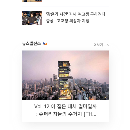
판]
'장윤기 사건' 피해 여고생 구하려다
중상…고교생 의상자 지정
뉴스발전소
Vol. 12 이 집은 대체 얼마일까
: 슈퍼리치들의 주거지 [THE
RARE]