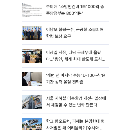
추미애 "소방인건비 1조1000억 중
중앙정부는 800억뿐"
이남오 함평군수, 군공항 소음피해
함평 보상 요구
이상일 시장, 다낭 국제무대 올랐
다…"용인, 세계 최대 반도체 도시
된다"
'개편 전 마지막 수능' D-100⋯남은
기간 성적 올릴 전략은
서울 지하철 이용환경 개선⋯일상에
서 체감할 수 있는 변화 만든다
학교 혐오표현, 피해는 분명한데 형
사처벌은 왜 어려울까? [수사와 재