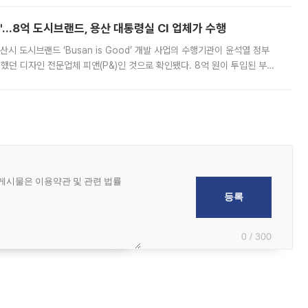
od'…8억 도시브랜드, 용산 대통령실 CI 업체가 수행
시 도시브랜드 ‘Busan is Good’ 개발 사업의 수행기관이 윤석열 정부
여했던 디자인 전문업체 피앤(P&)인 것으로 확인됐다. 8억 원이 투입된 부산
 부족과 디자인 정체성 논란에 휩싸였던 만큼, 사업 선정 과정과 결과물에
0 / 300