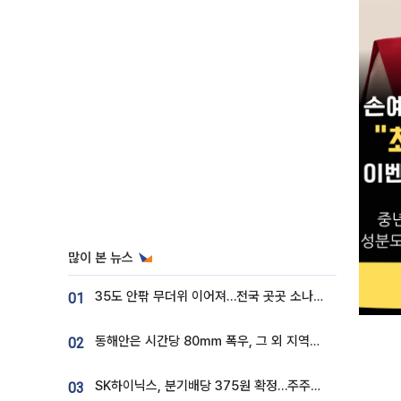
많이 본 뉴스
35도 안팎 무더위 이어져…전국 곳곳 소나기 [오늘 날씨]
01
동해안은 시간당 80㎜ 폭우, 그 외 지역은 폭염…‘극과 극 날씨’
02
SK하이닉스, 분기배당 375원 확정…주주환원책 9월로 앞당겨 발표
03