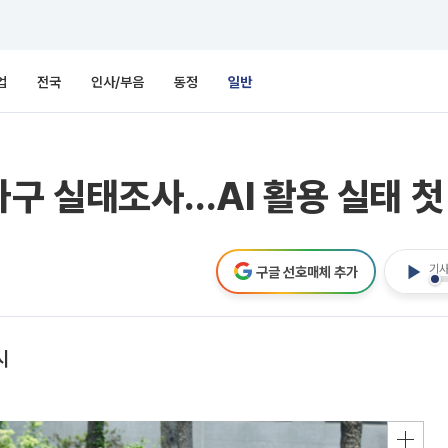
업
전국
인사/부음
동정
일반
가구 실태조사…AI 활용 실태 첫
기사
구글 선호매체 추가
시