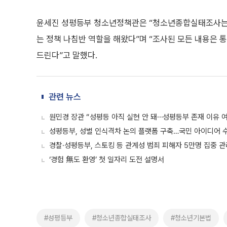
윤세진 성평등부 청소년정책관은 “청소년종합실태조사는 
는 정책 나침반 역할을 해왔다”며 “조사된 모든 내용은 
드린다”고 말했다.
관련 뉴스
원민경 장관 “성평등 아직 실현 안 돼⋯성평등부 존재 이유 
성평등부, 성별 인식격차 논의 플랫폼 구축…국민 아이디어 
경찰·성평등부, 스토킹 등 관계성 범죄 피해자 5만명 집중 
‘경험 無도 환영’ 첫 일자리 도전 설명서
#성평등부
#청소년종합실태조사
#청소년기본법