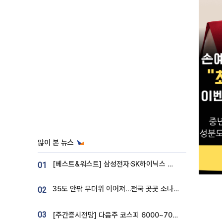
많이 본 뉴스
[베스트&워스트] 삼성전자·SK하이닉스 밀린 한 주…상상인증권은 85% 급등
01
35도 안팎 무더위 이어져…전국 곳곳 소나기 [오늘 날씨]
02
03
[주간증시전망] 다음주 코스피 6000~7000⋯“外人 수급은 정책이 변수”