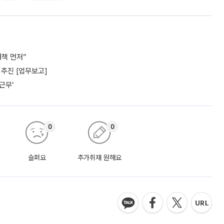
책 먼저”
추진 [업무보고]
근무’
0
0
슬퍼요
추가취재 원해요