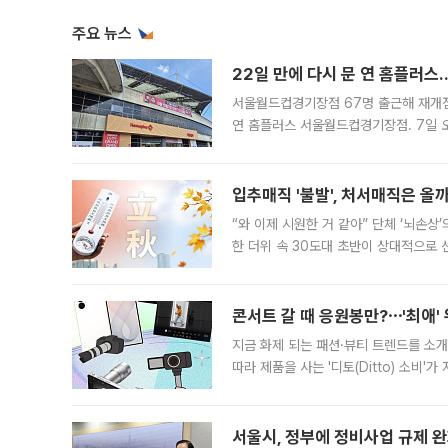
주요 뉴스
22일 만에 다시 문 연 홈플러스
서울월드컵경기장점 67명 출근해 재개점 
연 홈플러스 서울월드컵경기장점. 7일 
우유, 과일 같은 신선식품이 차근차근 자
입추매직 '불발', 처서매직은 올
“와 이제 시원한 거 같아” 단체 ‘뇌손상
한 더위 속 30도대 초반이 상대적으로
지역에 있었습니다. 7월 말에는 서풍과
콘서트 갈 때 응원봉만?⋯'최애'
지금 화제 되는 패션·뷰티 트렌드를 소개
따라 제품을 사는 '디토(Ditto) 소비
어디일까요? 아이돌 콘서트 시작을 기다
서울시, 정부에 정비사업 규제 완화