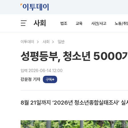
사회
법조
교육
사건/사고
노동/취
이투데이
사회
일반
성평등부, 청소년 5000
입력 2026-06-14 12:00
강문정 기자
구독
8월 21일까지 ‘2026년 청소년종합실태조사’ 실