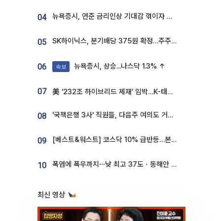
뉴욕증시, 연준 금리인상 기대감 꺾이자 상승...S&P500 사상 최고치 [종합]
04
SK하이닉스, 분기배당 375원 확정…주주환원책 9월로 앞당겨 발표
05
뉴욕증시, 상승...나스닥 1.3% ↑
06
속보
07
美 ‘232조 하이브리드 제재’ 임박…K-태양광, 불확실성 털고 날개 다나
'국책은행 3사' 직원들, 다음주 여의도 거리 나서는 까닭은
08
[베스트&워스트] 코스닥 10% 급반등…본느, 최대주주 변경 기대에 270% 폭등
09
폭염에 폭우까지⋯낮 최고 37도ㆍ동해안 강한 비 [날씨]
10
최신 영상