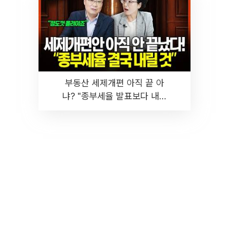
부동산 세제개편 아직 끝 아
냐? "종부세율 발표보다 내릴
것" 장기거주·양도세 전망 I 집
땅지성 I 김인만, 진미윤