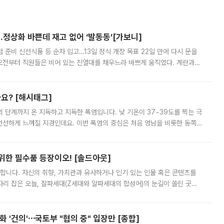
…정상화 바쁜데 재고 없어 ‘발동동’[가보니]
준비 신선식품 등 순차 입고…13일 정식 개장 목표 22일 만에 다시 문을
오전부터 직원들은 비어 있는 진열대를 채우느라 바쁘게 움직였다. 계란과
리를 잡기 시작했지만, 매장 곳곳엔 여전히 텅 빈 매대가 먼저 눈에 들어왔
까요? [해시태그]
’의 단계까지 온 지독하고 지독한 폭염입니다. 낮 기온이 37~39도를 찍는 극
 선선하게 느껴질 지경인데요. 이번 폭염의 중심은 처음 영남을 비롯한 동쪽
 북서풍이 산맥을 넘어 영남 쪽으로 내려오면서 뜨겁고 건조해졌는데요.
 위한 필수품 등장이오! [솔드아웃]
합니다. 자신의 취향, 가치관과 유사하거나 인기 있는 인물 혹은 콘텐츠를
'가 자리 잡은 오늘, 잘파세대(Z세대와 알파세대의 합성어)의 눈길이 쏠린 곳은
리는 공연장. 응원봉만큼이나 눈에 띄는 게 있습니다. 공연이 시작되기
 '건의'⋯국토부 "협의 중" 입장만 [종합]