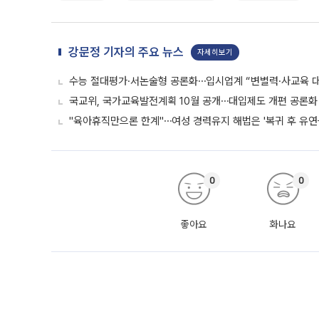
강문정 기자의 주요 뉴스
자세히보기
수능 절대평가·서논술형 공론화⋯입시업계 “변별력·사교육 대
국교위, 국가교육발전계획 10월 공개⋯대입제도 개편 공론화 
"육아휴직만으론 한계"⋯여성 경력유지 해법은 '복귀 후 유연
0
0
좋아요
화나요