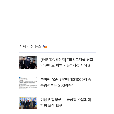
사회 최신 뉴스
[K·IP ‘ONE’터치] “불법복제물 링크
만 걸어도 처벌 가능” 개정 저작권
법 어떻게 바뀌었나
추미애 "소방인건비 1조1000억 중
중앙정부는 800억뿐"
이남오 함평군수, 군공항 소음피해
함평 보상 요구