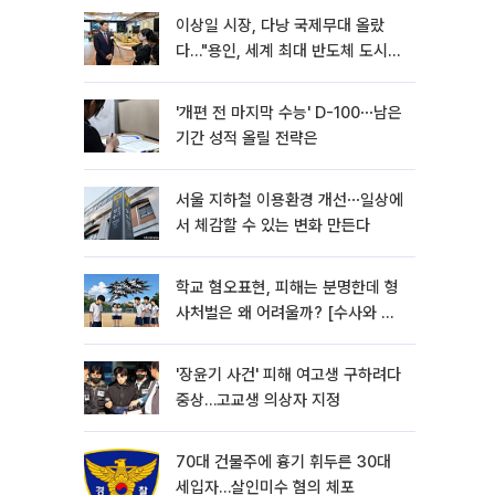
이상일 시장, 다낭 국제무대 올랐
다…"용인, 세계 최대 반도체 도시
된다"
'개편 전 마지막 수능' D-100⋯남은
기간 성적 올릴 전략은
서울 지하철 이용환경 개선⋯일상에
서 체감할 수 있는 변화 만든다
학교 혐오표현, 피해는 분명한데 형
사처벌은 왜 어려울까? [수사와 재
판]
'장윤기 사건' 피해 여고생 구하려다
중상…고교생 의상자 지정
70대 건물주에 흉기 휘두른 30대
세입자…살인미수 혐의 체포